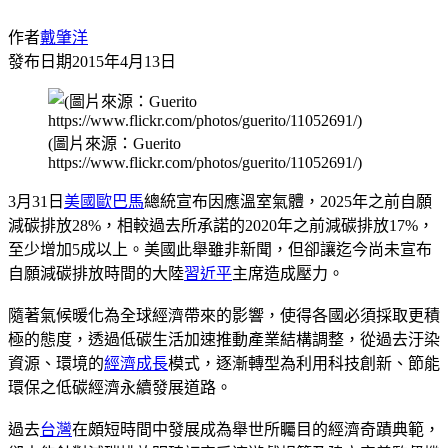
作者
戴肇洋
發布日期
2015年4月13日
(圖片來源：Guerito
https://www.flickr.com/photos/guerito/11052691/)
3月31日
美國
歐巴馬
總統宣布因應溫室氣體，2025年之前自願
減碳排放28%，相較過去所承諾的2020年之前減碳排放17%，
至少增加5成以上。美國此舉雖非新聞，但卻讓迄今尚未宣布
自願減碳排放時間的大陸
習近平
主席造成壓力。
隨著氣候暖化為全球經濟帶來的影響，使得各國必須採取更積
極的態度，透過低碳生活加速推動產業結構調整，從過去汙染
資源、環境的
經濟成長
模式，逐漸轉型為利用科技創新、節能
環保之低碳經濟永續發展道路。
過去
台灣
在頗短時間中發展成為舉世所矚目的經濟奇蹟典範，