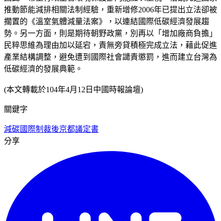
推動節能減排相關法制經驗，重新增修2006年已提出立法卻被
擱置的《溫室氣體減量法案》，以連結國際低碳經濟發展趨
勢。另一方面，則是期待朝野政黨，別再以「增加廠商負擔」
民粹思維為理由加以延宕，責無旁貸積極完成立法，藉此促進
產業結構調整，避免遭到國際社會譴責懲罰，進而建立台灣為
低碳經濟的發展典範。
(本文轉載於104年4月12日中國時報論壇)
關鍵字
減碳
國際制裁
後京都議定書
分享