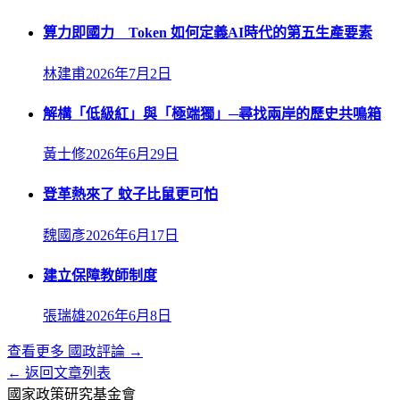
算力即國力 Token 如何定義AI時代的第五生產要素
林建甫
2026年7月2日
解構「低級紅」與「極端獨」─尋找兩岸的歷史共鳴箱
黃士修
2026年6月29日
登革熱來了 蚊子比鼠更可怕
魏國彥
2026年6月17日
建立保障教師制度
張瑞雄
2026年6月8日
查看更多
國政評論
→
← 返回文章列表
國家政策研究基金會