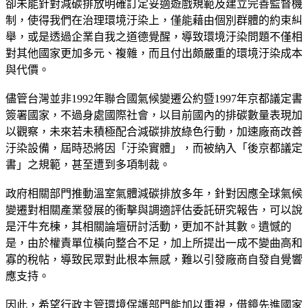
卻未能針對減碳排放明確訂定妥適遊戲規範及建立完善監督機
制，使得我們在治理環境汙染上，僅能藉由個別群體的約束糾
舉，或是透過企業自我之道德覺醒，導致環境汙染問題不僅相
對其他國家更加多元、複雜，而且付出頗嚴重的環境汙染成本
與代價。
儘管台灣並非1992年聯合國氣候變遷公約暨1997年京都議定書
簽署國家，不過身處國際社會，以目前國內的排碳數量表現加
以觀察，未來若未積極配合減碳排放綠色行動，加速廠商改善
汙染設備，屆時恐將因「汙染實體」，而被納入「後京都議定
書」之規範，甚至遭到多項制裁。
政府相關部門推動溫室氣體減碳排放多年，針對因應全球氣候
變遷對相關產業發展的衝擊與調適評估委託研究報告，可以說
是汗牛充棟，其相關論壇研討活動，更加不計其數。遺憾的
是，由於權責單位橫向整合不足，加上所提出一成不變曲高和
寡的稅帖，導致民眾對此根本無感，難以引發廠商自發自覺響
應支持。
因此，希望行政主管環境保護部門能加以重視，借鏡先進國家