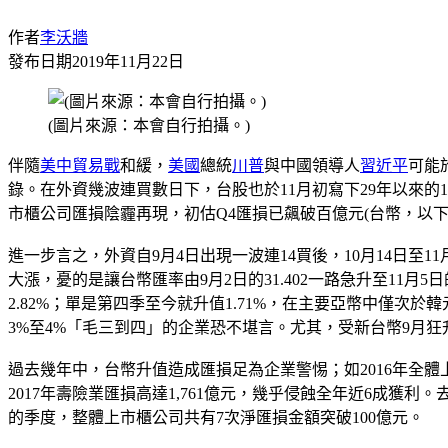
作者
李沃牆
發布日期
2019年11月22日
(圖片來源：本會自行拍攝。)
伴隨
美中貿易戰
和緩，
美國
總統
川普
與中國領導人
習近平
可能
錄。在外資幾波連買數日下，台股也於11月初寫下29年以來的
市櫃公司匯損陰霾再現，初估Q4匯損已飆破百億元(台幣，以
進一步言之，外資自9月4日出現一波連14買後，10月14日至
大漲，憂的是讓台幣匯率由9月2日的31.402一路急升至11月5
2.82%；單是第四季至今就升值1.71%，在主要亞幣中僅次於
3%至4%「毛三到四」的企業恐不堪言。尤其，受新台幣9月狂升
過去幾年中，台幣升值造成匯損足為企業警惕；如2016年全體上
2017年壽險業匯損高達1,761億元，幾乎侵蝕全年近6成獲利
的季度，整體上市櫃公司共有7次淨匯損金額突破100億元。