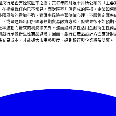
國央行是否有操縱匯率之虞；其每年四月及十月所公布的「主要
，在楊總裁任內已不常見。面對匯率升值造成的匯損，企業如何
外匯風險的意識不強，對匯率風險抱著僥倖心理，不願鎖定匯率
」，或是通過出口押匯等短期貿易融資方式，但效果卻不如預期
匯率波動而帶來的利潤損失外。進而能夠彈性活用金融衍生性商品
與銀行承做衍生性商品避險；因而，銀行在產品設計方面應針對
降交易成本，才能擴大市場參與度，達到銀行與企業避險雙贏。