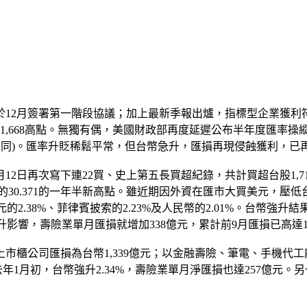
於12月簽署第一階段協議；加上最新季報出爐，指標型企業獲利符合
11,668高點。無獨有偶，美國財政部再度延遲公布半年度匯率
下同)。匯率升貶稀鬆平常，但台幣急升，匯損再現侵蝕獲利，已
11月12日再次寫下連22買、史上第五長買超紀錄，共計買超台股1
日的30.371的一年半新高點。雖近期因外資在匯市大買美元，壓低台
韓元的2.38%、菲律賓披索的2.23%及人民幣的2.01%。台
影響，壽險業單月匯損就增加338億元，累計前9月匯損已高達1
市櫃公司匯損為台幣1,339億元；以金融壽險、筆電、手機代工
。去年1月初，台幣強升2.34%，壽險業單月淨匯損也達257億元