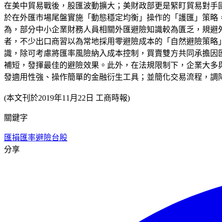
在美中貿易戰後，股匯波動擴大；美財政部更是緊盯貿易對手
於在外匯市場尾盤實施「動態穩定均衡」操作的「護匯」策略
為，部分中小企業財務人員相關外匯避險知識較為匱乏，規避
者，不少出口商習以為常地採用零避險成本的「自然避險策略
識，除可考慮將匯率風險納入成本控制，買賣雙方共同承擔因
補短，發揮最佳的避險效果。此外，在法規限制下，企業大多
發適用性強、操作簡單的金融衍生工具；並簡化交易流程，調
(本文刊於2019年11月22日 工商時報)
關鍵字
匯損
匯率避險
台股
分享