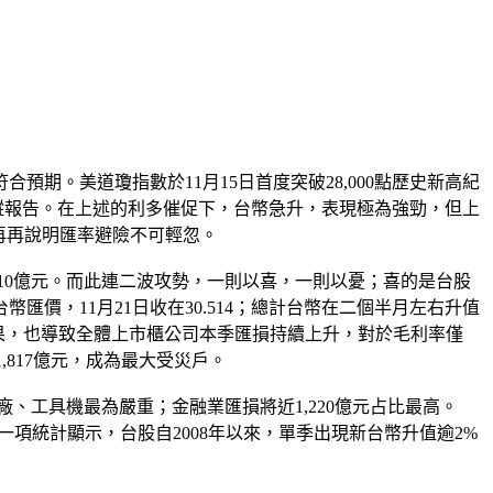
預期。美道瓊指數於11月15日首度突破28,000點歷史新高紀
操縱報告。在上述的利多催促下，台幣急升，表現極為強勁，但上
再再說明匯率避險不可輕忽。
,710億元。而此連二波攻勢，一則以喜，一則以憂；喜的是台股
幣匯價，11月21日收在30.514；總計台幣在二個半月左右升值
幣強升結果，也導致全體上市櫃公司本季匯損持續上升，對於毛利率僅
,817億元，成為最大受災戶。
廠、工具機最為嚴重；金融業匯損將近1,220億元占比最高。
。另一項統計顯示，台股自2008年以來，單季出現新台幣升值逾2%