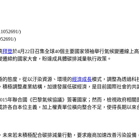
052691/)
統
拜登
於4月22日召集全球40個主要國家領袖舉行氣候變遷線
變遷締約國家大會，盼達成具體碳排減量執行政策。
極的態度，從以汙染資源、環境的
經濟成長
模式，調整為透過科
，積極調整產業結構，加速發展低碳經濟，是目前國際社會的共
是2015年聯合國《巴黎氣候協議》簽署國家；然而，檢視政府相
或許各自本位主義，加上權責單位橫向整合不足，使得長期以來
，未來若未積極配合碳排減量行動，要求廠商加速改善污染設備