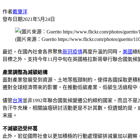
作者
戴肇洋
發布日期
2021年5月24日
(圖片來源：Guerito https://www.flickr.com/photos/guerito/11
最近，在國內社會各界聚焦
新冠疫情
再度升溫的同時，
美國
總
目標之外，支持今年11月中旬在英國格拉斯哥舉行聯合國氣候
產業調整為減碳結構
面對產業發展受到資源、土地等瓶頸制約，使得各國採取更積
遷對全球經濟帶來的影響，在推動低碳產業、低碳生活過程中
儘管
台灣
並非1992年聯合國氣候變遷公約締約國家，而且不
告汗牛充棟，相關論壇研討活動更是不計其數。但遺憾的是，
末座。
不減碳恐受杯葛
此外，若從國際社會以更加積極的行動處理碳排減量加以觀察