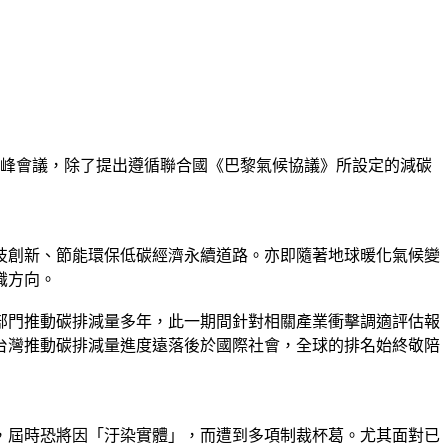
上高峰會議，除了提出遵循聯合國《巴黎氣候協議》所設定的減碳
技創新、節能環保低碳經濟永續道路。亦即隨著地球暖化氣候變
識方向。
關部門推動碳排減量多年，此一期間針對相關產業衝擊調適評估報
台灣推動碳排減量進度遠落後於國際社會，全球的排名始終敬陪
，屆時恐將因「汙染實體」，而遭到多項制裁杯葛。尤其面對已