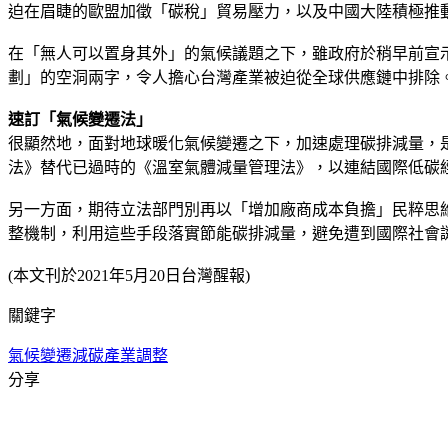
迫在眉睫的歐盟加徵「碳稅」貿易壓力，以及中國大陸積極推
在「無人可以置身其外」的氣候議題之下，雖政府於稍早前宣示
劃」的空洞兩字，令人擔心台灣產業被迫從全球供應鏈中排除
速訂「氣候變遷法」
很顯然地，面對地球暖化氣候變遷之下，加速處理碳排減量，
法》替代已過時的《溫室氣體減量管理法》，以連結國際低碳
另一方面，期待立法部門別再以「增加廠商成本負擔」民粹思
整機制，利用這些手段落實節能碳排減量，避免遭到國際社會
(本文刊於2021年5月20日台灣醒報)
關鍵字
氣候變遷
減碳
產業調整
分享