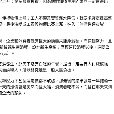
定上升；企業願意投資，因為他們知道生產的東西一定賣得出
，使得物價上漲；工人不願意實質薪水降低，就要求廠商提高薪
資，最後演變成工資與物價比賽上漲，進入「停滯性通貨膨
稅，企業和消費者就有巨大的動機來節能減碳。而這個努力一旦
重新檢視生產過程，設計新生產線；歷經這段過程以後，這間公
ays）。
普遍發生，那天下沒有白吃的午餐，最後一定要有人付減碳帳
來自納稅人，所以終究還是一般人民負擔。
民粹壓力下甚至連電價都不敢漲，那最後的結果就是一年拖過一
一天的漲價會是突然而且大幅，消費者吃不消，而且在那天來到
和企業的悲劇。