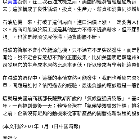
以
美國
為例，在二次石油危機之前，美國的經濟曾經歷過所謂
去；這就構成了良性循環，投資、生產力、薪資和消費同步增
石油危機一來，打破了這個局面。進口油價上漲，一定要有人
水。廠商可能迫於罷工或是其他壓力不得不提高薪水，但不願
脹」，也就是經濟發展停滯、通貨膨脹不斷。
減碳的衝擊不會小於能源危機，只不過它不是突然發生，而是
開始，說不定會有意想不到的正面效果。比如美國明尼蘇達州
司發現它的生產成本居然比原本更低，所以後來有學者把這整個過程寫成一本
在減碳的過程中，這樣的事情當然可能發生，我們也希望它會
單，問題是誰付？依照過去的經驗，最後負擔的應該還是一般
這就是美國前商務部長薩默斯所說的「氣候型通貨膨脹」。基
年，一直拖到最後一天；難怪台灣在「氣候變遷績效指標」排
之前，企業沒有足夠的動機來從事新產品的開發或新製程的設
(本文刊於2021年11月11日中國時報)
關鍵字