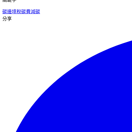
碳邊境稅
碳費
減碳
分享