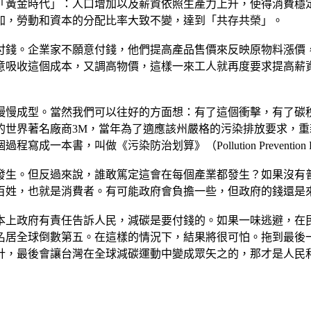
「黃金時代」：人口增加以及薪資依照生產力上升，使得消費穩
加，勞動和資本的分配比率大致不變，達到「共存共榮」。
付錢。企業家不願意付錢，他們提高產品售價來反映原物料漲價
意吸收這個成本，又調高物價，這樣一來工人就再度要求提高薪
慢慢成型。當然我們可以往好的方面想：有了這個衝擊，有了碳
的世界著名廠商3M，當年為了適應該州嚴格的污染排放要求，
書，叫做《污染防治划算》（Pollution Prevention P
發生。但反過來說，誰敢篤定這會在每個產業都發生？如果沒有
百姓，也就是消費者。有可能政府會負擔一些，但政府的錢還是
本上政府有責任告訴人民，減碳是要付錢的。如果一味逃避，在
名居全球倒數第五。在這樣的情況下，結果將很可怕。拖到最後
計，最後會讓台灣在全球減碳運動中變成眾矢之的，那才是人民