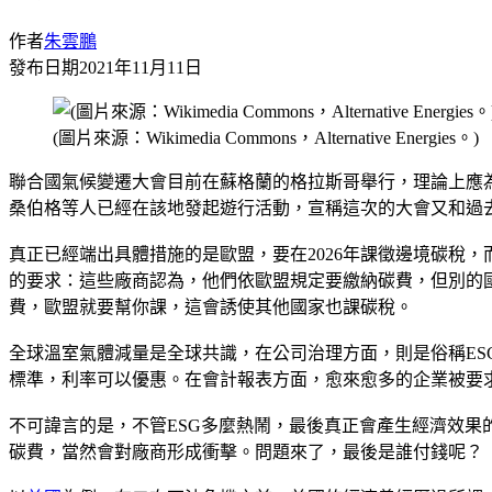
作者
朱雲鵬
發布日期
2021年11月11日
(圖片來源：Wikimedia Commons，Alternative Energies。)
聯合國氣候變遷大會目前在蘇格蘭的格拉斯哥舉行，理論上應
桑伯格等人已經在該地發起遊行活動，宣稱這次的大會又和過
真正已經端出具體措施的是歐盟，要在2026年課徵邊境碳稅
的要求：這些廠商認為，他們依歐盟規定要繳納碳費，但別的
費，歐盟就要幫你課，這會誘使其他國家也課碳稅。
全球溫室氣體減量是全球共識，在公司治理方面，則是俗稱E
標準，利率可以優惠。在會計報表方面，愈來愈多的企業被要
不可諱言的是，不管ESG多麼熱鬧，最後真正會產生經濟效果
碳費，當然會對廠商形成衝擊。問題來了，最後是誰付錢呢？