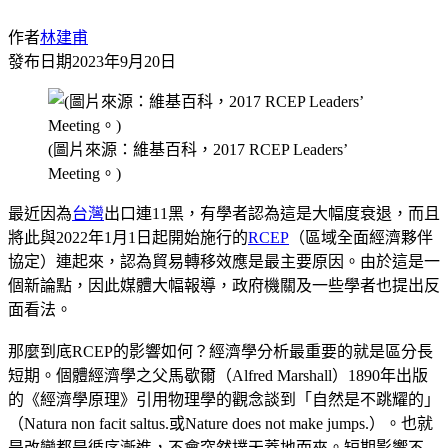
作者
林建甫
發布日期
2023年9月20日
(圖片來源：維基百科，2017 RCEP Leaders’
Meeting。)
最近因為
台灣
出口連11黑，有學者認為這是大幅度衰退，而且
將此與2022年1月1日起開始施行的
RCEP
（區域全面經濟夥伴
協定）連起來，認為貿易轉移效應是最主要原因。由於這是一
個新論點，因此媒體大幅報導，政府機關及一些學者也提出反
面看法。
那麼到底RCEP的影響如何？經濟學分析最重要的就是區分長
短期。個體經濟學之父馬歇爾（Alfred Marshall）1890年出版
的《經濟學原理》引用物理學的觀念談到「自然是不跳耀的」
（Natura non facit saltus.或Nature does not make jumps.）。也就
是改變都是循序漸進，不會突然撲天蓋地而來。短期影響不