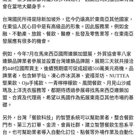
會在當地大顯身手。
台灣國民所得是除新加坡外，迄今仍遠高於東南亞其他國家，
在東協人民心目中是有高級品的形象。因此服務業，例如金
融、不動產、旅館、餐飲、醫療、批發及零售業等，在東南亞
發展應有很多的機會。
例如，今年7月在馬來西亞國際連鎖加盟展，外貿協會率八家
連鎖品牌業者參展並設置台灣連鎖品牌館，展期三天就共接洽
約448位國際買主，後續預期還可促成超過510萬美元商機。品
牌業者，包含鮮芋仙、凍心炸冰淇淋、瓷禧茶坊、NUTTEA
堅果飲、Oja手搖飲、一青檸檸檬飲、風間餐飲、月見山沙威
瑪及上洋洗衣服務等，都期待透過參展尋找馬來西亞連鎖加
盟、合資及代理商，希望以馬國作為拓展東南亞其他市場的基
礎。
另外，台灣「餐飲科技」的智慧系統可以幫助業者，整合餐飲
門市、第三方訂單、金流、會員社群，建立智慧餐飲生態系平
台。也可幫助業者導入自動化訂位、點餐等外場作業及自動化