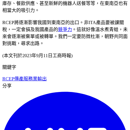
庫存、餐飲供應、甚至新鮮的機器人送餐等等，在東南亞也有
相當大的吸引力。
RCEP將逐漸影響我國到東南亞的出口。非ITA產品要被課關
稅，一定會損及我國產品的
競爭力
。這就好像溫水煮青蛙，未
來會逐漸被棄單或被轉單。我們一定要防微杜漸，朝野共同面
對挑戰，尋求出路。
(本文刊於2023年9月11日工商時報)
關鍵字
RCEP
傳產
服務業輸出
分享