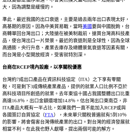
大，因為調整是緩慢的。
準此，最近我國的出口衰退，主要是過去兩年出口表現太好，
高基期的原因。因為中美貿易戰，當時
美國
要與中國脫鉤，台
商轉單回台灣出口；大陸搶在被美制裁前，搶買台灣高科技產
品，使台灣出口一片榮景。最近的衰退則是全球性，因為全球
高通膨，央行升息、產業去庫存及總體景氣衰退等因素有關，
而台灣是小型開放經濟，受害就特別深。
台商在RCEP境內設廠，以享關稅優惠
台灣約7成出口產品在資訊科技協定（ITA）之下享有零關
稅，可是剩下3成傳統產業產品，提供的就業人口比例不亞於
高科技項目所創造的就業。去年東協十國占我國整體出口比重
高達16.8％，出口金額還增加14.8％。估台灣出口東南亞，非
ITA產品大概有一半占比，如果我們一直不能加入RCEP或與
各國簽訂自貿協定（
FTA
），未來單只關稅普遍就有5到10％
的影響，將會傷害台灣傳統產業的出口。對台灣的經濟發展就
相當不利。在此我也野人獻曝，提出兩個可能的解方。