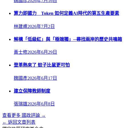
魏國彥
2026年7月16日
算力即國力 Token 如何定義AI時代的第五生產要素
林建甫
2026年7月2日
解構「低級紅」與「極端獨」─尋找兩岸的歷史共鳴箱
黃士修
2026年6月29日
登革熱來了 蚊子比鼠更可怕
魏國彥
2026年6月17日
建立保障教師制度
張瑞雄
2026年6月8日
查看更多
國政評論
→
← 返回文章列表