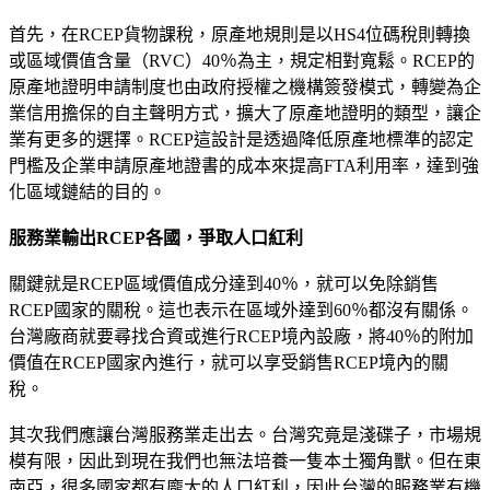
首先，在RCEP貨物課稅，原產地規則是以HS4位碼稅則轉換
或區域價值含量（RVC）40％為主，規定相對寬鬆。RCEP的
原產地證明申請制度也由政府授權之機構簽發模式，轉變為企
業信用擔保的自主聲明方式，擴大了原產地證明的類型，讓企
業有更多的選擇。RCEP這設計是透過降低原產地標準的認定
門檻及企業申請原產地證書的成本來提高FTA利用率，達到強
化區域鏈結的目的。
服務業輸出RCEP各國，爭取人口紅利
關鍵就是RCEP區域價值成分達到40％，就可以免除銷售
RCEP國家的關稅。這也表示在區域外達到60％都沒有關係。
台灣廠商就要尋找合資或進行RCEP境內設廠，將40％的附加
價值在RCEP國家內進行，就可以享受銷售RCEP境內的關
稅。
其次我們應讓台灣服務業走出去。台灣究竟是淺碟子，市場規
模有限，因此到現在我們也無法培養一隻本土獨角獸。但在東
南亞，很多國家都有龐大的人口紅利，因此台灣的服務業有機