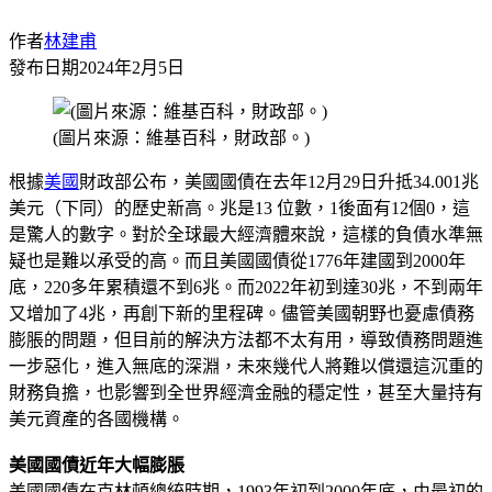
作者
林建甫
發布日期
2024年2月5日
(圖片來源：維基百科，財政部。)
根據
美國
財政部公布，美國國債在去年12月29日升抵34.001兆
美元（下同）的歷史新高。兆是13 位數，1後面有12個0，這
是驚人的數字。對於全球最大經濟體來說，這樣的負債水準無
疑也是難以承受的高。而且美國國債從1776年建國到2000年
底，220多年累積還不到6兆。而2022年初到達30兆，不到兩年
又增加了4兆，再創下新的里程碑。儘管美國朝野也憂慮債務
膨脹的問題，但目前的解決方法都不太有用，導致債務問題進
一步惡化，進入無底的深淵，未來幾代人將難以償還這沉重的
財務負擔，也影響到全世界經濟金融的穩定性，甚至大量持有
美元資產的各國機構。
美國國債近年大幅膨脹
美國國債在克林頓總統時期，1993年初到2000年底，由最初的