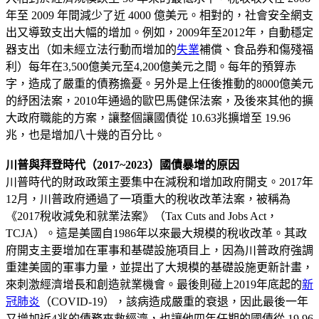
年至 2009 年間減少了近 4000 億美元。相對的，社會安全網支
出又導致支出大幅的增加。例如，2009年至2012年，自動穩定
器支出（如未經立法行動而增加的
失業
補償、食品券和傷殘福
利）每年在3,500億美元至4,200億美元之間。每年的預算赤
字，造成了嚴重的債務擔憂。另外是上任後推動的8000億美元
的紓困法案，2010年通過的歐巴馬健保法案，及後來其他的擴
大政府職能的方案，讓整個讓國債從 10.63兆擴增至 19.96
兆，也是增加八十幾的百分比。
川普與拜登時代（2017~2023）國債暴增的原因
川普時代的財政政策主要集中在減稅和增加政府開支。2017年
12月，川普政府通過了一項重大的稅收改革法案，被稱為
《2017稅收減免和就業法案》（Tax Cuts and Jobs Act，
TCJA）。這是美國自1986年以來最大規模的稅收改革。其政
府開支主要增加在軍事和基礎設施項目上，因為川普政府強調
重建美國的軍事力量，並提出了大規模的基礎設施更新計畫，
來刺激經濟增長和創造就業機會。最後則碰上2019年底起的
新
冠肺炎
（COVID-19），該病造成嚴重的衰退，因此最後一年
又增加近4兆的債務來救經濟，也讓他四年任期的國債從 19.96