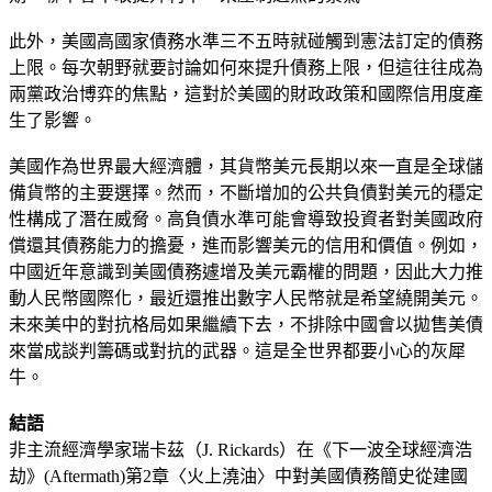
此外，美國高國家債務水準三不五時就碰觸到憲法訂定的債務
上限。每次朝野就要討論如何來提升債務上限，但這往往成為
兩黨政治博弈的焦點，這對於美國的財政政策和國際信用度產
生了影響。
美國作為世界最大經濟體，其貨幣美元長期以來一直是全球儲
備貨幣的主要選擇。然而，不斷增加的公共負債對美元的穩定
性構成了潛在威脅。高負債水準可能會導致投資者對美國政府
償還其債務能力的擔憂，進而影響美元的信用和價值。例如，
中國近年意識到美國債務遽增及美元霸權的問題，因此大力推
動人民幣國際化，最近還推出數字人民幣就是希望繞開美元。
未來美中的對抗格局如果繼續下去，不排除中國會以拋售美債
來當成談判籌碼或對抗的武器。這是全世界都要小心的灰犀
牛。
結語
非主流經濟學家瑞卡茲（J. Rickards）在《下一波全球經濟浩
劫》(Aftermath)第2章〈火上澆油〉中對美國債務簡史從建國