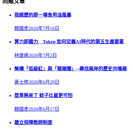
同類文章
我經歷的那一場食用油風暴
魏國彥
2026年7月16日
算力即國力 Token 如何定義AI時代的第五生產要素
林建甫
2026年7月2日
解構「低級紅」與「極端獨」─尋找兩岸的歷史共鳴箱
黃士修
2026年6月29日
登革熱來了 蚊子比鼠更可怕
魏國彥
2026年6月17日
建立保障教師制度