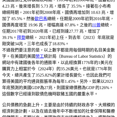
4.23 兆，後來增長到 5.73 兆，增長了 35.5%。接著在小布希
總統時期，2001年初到2008年底，國債再增加到 10.63 兆，增
加了 85.5%。然後
歐巴馬
總統，任期是2009年初到2016年底，
國債再度增至 19.96 兆，增幅高達 87.8%。之後的
川普
總統，
任期2017年初到2020年底，已經到達27.77 兆，增加了
39.1%。
拜登
總統， 2021年初上任，到去年（2023）年底就是
剛突破34兆，三年也成長了18.83%。
不過我們要注意的是，以上數字都是用每個時期的名目美金數
字。在美國的美國
勞工
統計局（Bureau of Labor Statistics）的
網站中有建國後各年的通膨率，以此經換算1776年的1美元在
購買力上相當於今（2024年）的35.26美元。也就是1776年到
今天，總共產生了3525.82%的累計增長變化，也因此我們可
算得美國的平均通貨膨脹率為每年1.45%。另外，如果以2023
年底預測的美國GDP為27兆，則國家總債務為GDP 的126%。
這個數字已經達到歐債危機時歐豬五國的嚴重水平。
公共債務的急劇上升，主要是由於持續的財政赤字、大規模的
經濟刺激計劃，以及在過去幾年中不斷增加的社會保障和醫療