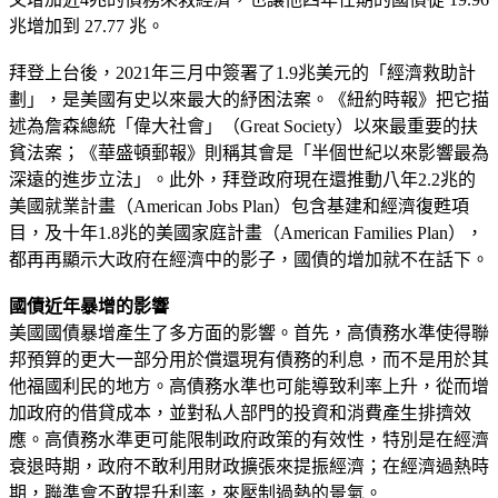
兆增加到 27.77 兆。
拜登上台後，2021年三月中簽署了1.9兆美元的「經濟救助計
劃」，是美國有史以來最大的紓困法案。《紐約時報》把它描
述為詹森總統「偉大社會」（Great Society）以來最重要的扶
貧法案；《華盛頓郵報》則稱其會是「半個世紀以來影響最為
深遠的進步立法」。此外，拜登政府現在還推動八年2.2兆的
美國就業計畫（American Jobs Plan）包含基建和經濟復甦項
目，及十年1.8兆的美國家庭計畫（American Families Plan），
都再再顯示大政府在經濟中的影子，國債的增加就不在話下。
國債近年暴增的影響
美國國債暴增產生了多方面的影響。首先，高債務水準使得聯
邦預算的更大一部分用於償還現有債務的利息，而不是用於其
他福國利民的地方。高債務水準也可能導致利率上升，從而增
加政府的借貸成本，並對私人部門的投資和消費產生排擠效
應。高債務水準更可能限制政府政策的有效性，特別是在經濟
衰退時期，政府不敢利用財政擴張來提振經濟；在經濟過熱時
期，聯準會不敢提升利率，來壓制過熱的景氣。