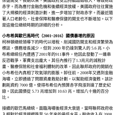
保健開支。長期以來，美國政府支出持續超過收入，導致財政
赤字。而為應付金融危機和後續經濟放緩，美國政府往往實施
了大規模的經濟刺激計劃，進一步增加了財政赤字。而最近隨
著人口老齡化，社會保障和醫療保健的開支也不斷增加。以下
是這幾位總統時期的詳細的分析。
小布希與歐巴馬時代（2001~2016）國債暴增的原因
柯林頓總統領導下的時代以增稅、削減國防開支和經濟繁榮為
標誌，債務增長減少，但到 2000 年仍達到驚人的 5.6 兆。小
布希總統任內遭遇了2001年的911事件，他因此發動了一連串
反恐戰爭，軍費支出龐大。其任內推行了1.3兆元的減稅計
畫、醫療保險和社會福利體制的改革，因此聯邦政府的開銷在
小布希任內真相了吹氣球的膨脹。卸任前，2008年又遇到金融
海嘯，立即通過了問題資產救助計劃，以幫助經濟復甦。該計
劃耗資約 7000 億。使得布希任內預算赤字飛漲到達了歷史紀
錄。因此國債從 5.73 兆增加到 10.63 兆。增加八十幾的百分
比。
接續的歐巴馬總統，面臨海嘯後經濟大衰退，當時聯邦政府收
入相對於經濟規模跌至 50 年來的最低水平，稅收收入在 2008