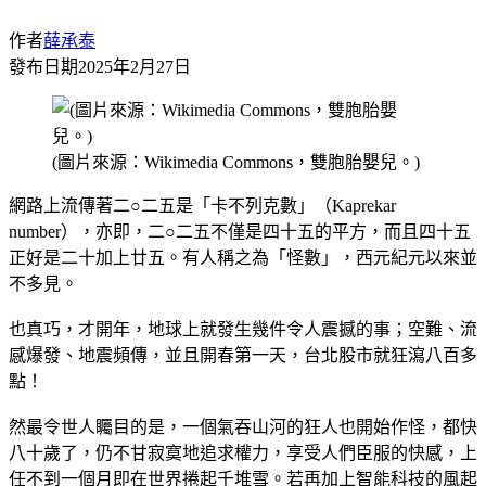
作者
薛承泰
發布日期
2025年2月27日
(圖片來源：Wikimedia Commons，雙胞胎嬰兒。)
網路上流傳著二○二五是「卡不列克數」（Kaprekar
number），亦即，二○二五不僅是四十五的平方，而且四十五
正好是二十加上廿五。有人稱之為「怪數」，西元紀元以來並
不多見。
也真巧，才開年，地球上就發生幾件令人震撼的事；空難、流
感爆發、地震頻傳，並且開春第一天，台北股市就狂瀉八百多
點！
然最令世人矚目的是，一個氣吞山河的狂人也開始作怪，都快
八十歲了，仍不甘寂寞地追求權力，享受人們臣服的快感，上
任不到一個月即在世界捲起千堆雪。若再加上智能科技的風起