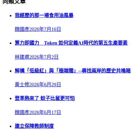
同類文章
我經歷的那一場食用油風暴
魏國彥
2026年7月16日
算力即國力 Token 如何定義AI時代的第五生產要素
林建甫
2026年7月2日
解構「低級紅」與「極端獨」─尋找兩岸的歷史共鳴箱
黃士修
2026年6月29日
登革熱來了 蚊子比鼠更可怕
魏國彥
2026年6月17日
建立保障教師制度