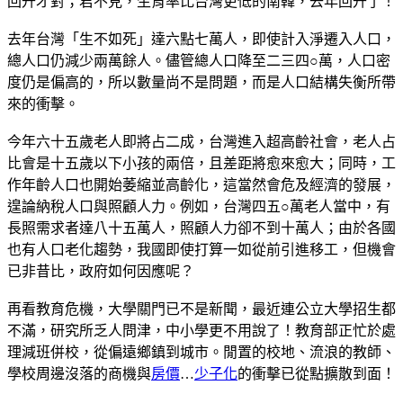
回升才對；君不見，生育率比台灣更低的南韓，去年回升了！
去年台灣「生不如死」達六點七萬人，即使計入淨遷入人口，
總人口仍減少兩萬餘人。儘管總人口降至二三四○萬，人口密
度仍是偏高的，所以數量尚不是問題，而是人口結構失衡所帶
來的衝擊。
今年六十五歲老人即將占二成，台灣進入超高齡社會，老人占
比會是十五歲以下小孩的兩倍，且差距將愈來愈大；同時，工
作年齡人口也開始萎縮並高齡化，這當然會危及經濟的發展，
遑論納稅人口與照顧人力。例如，台灣四五○萬老人當中，有
長照需求者達八十五萬人，照顧人力卻不到十萬人；由於各國
也有人口老化趨勢，我國即使打算一如從前引進移工，但機會
已非昔比，政府如何因應呢？
再看教育危機，大學關門已不是新聞，最近連公立大學招生都
不滿，研究所乏人問津，中小學更不用說了！教育部正忙於處
理減班併校，從偏遠鄉鎮到城市。閒置的校地、流浪的教師、
學校周邊沒落的商機與
房價
…
少子化
的衝擊已從點擴散到面！