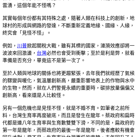
雲湧，這個年能不怪嗎？
其實每個年份都有其特殊之處，隨著人類在科技上的創新，地
球村的形成與網路的發達，不斷重新定義地緣、國緣、人緣，
終究會「見怪不怪」。
例如，
川普
掀起關稅大戰，雖有其標的國家，漣漪效應卻將一
波波來回激盪，
台灣
必然也會受到衝擊；至於是利是弊，就看
準備是否充分，畢竟這不是第一次了。
至於人類與地球的關係也將更趨緊張，去年我們就經歷了氣候
的驟變與暖化，氣溫屢創新高，嚴重影響地表上的作物與水中
的生物。然而，就在人們警覺永續的重要時，碳排放量偏偏又
創新高，看來還是人比較怪。
另有一個危機也是見怪不怪，就是不婚不育。如筆者之前所
料，台灣生育率再度破底，而且是發生在龍年。蔡政府和扁時
代都是連八年生育率與生育數雙雙下滑，不同的是，扁政府的
第一年是龍年，而蔡政府的最後一年是龍年，後者應較有機會