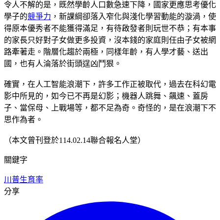
令人不解的是，既然學齡人口數急速下降，國家更應思考優化
學子的
競爭力
，新課綱卻落入窄化與淺化學習動能的漩渦，使
得原本優秀者不能獲得滿足，有待啟發者則玩世不恭；有本事
的家長只好對子女做更多投資，沒本錢的家庭則任由子女被網
路牽著走。階層化趨於兩極，同樣年齡，有人學才藝、送出
國，也有人淪落於街頭逞凶鬥狠。
確實，在人工智能浪潮下，許多工作正被取代，過去在科幻電
影中所見的，如今已不再是幻影；機器人跳舞、飆速、蓋房
子、當保母、上戰場等，都不足為奇。奇怪的，是在浪潮下不
思作為者。
（本文曾刊登於114.02.14聯合報名人堂）
關鍵字
川普
生育率
分享