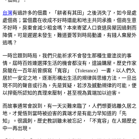
台灣
有過許多的佃農，「耕者有其田」之後消失了，如今是處
處佃商；當佃農在收成不好時還能和地主共同承擔，佃商生意
不好時，房東會減少租金嗎？本來寄望人口衰退房屋因過剩而
降價，可是遲遲未發生，難道要等到時局動盪，有錢人棄屋外
逃嗎？
一時岔題到時局，我們只能祈求不會發生那種生靈塗炭的事
情，屆時百姓連選擇生活的機會都沒有，遑論購屋。歷史作家
房龍在一百年前曾撰寫「寬容」（Tolerance）一書，以人們久
居於一安定之地，逐漸形構出生活的規律與思維方法，一旦出
現不同的聲音或行為，先是質疑，若涉及撼動規律的可能，便
以捍衛所認知的真理來壓制，甚至視為異端加以迫害。
而故事通常會說到，有一天災難來臨了，人們想要逃離久居之
地，才覺悟到當時被迫害的異端才是有能力早知道的「先
知」。很諷刺，歷史教訓雖未被忘記，「不寬容」在人類歷史
中一再出現。