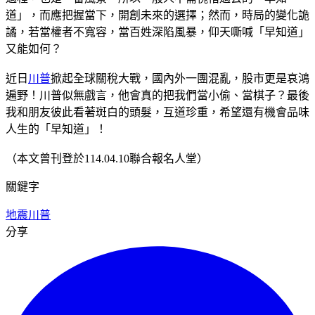
道」，而應把握當下，開創未來的選擇；然而，時局的變化詭
譎，若當權者不寬容，當百姓深陷風暴，仰天嘶喊「早知道」
又能如何？
近日
川普
掀起全球關稅大戰，國內外一團混亂，股市更是哀鴻
遍野！川普似無戲言，他會真的把我們當小偷、當棋子？最後
我和朋友彼此看著斑白的頭髮，互道珍重，希望還有機會品味
人生的「早知道」！
（本文曾刊登於114.04.10聯合報名人堂）
關鍵字
地震
川普
分享