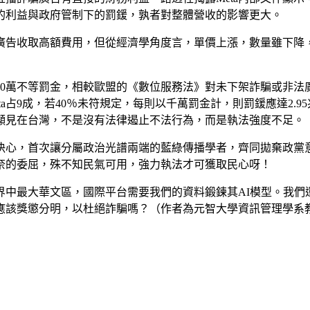
失的利益與政府管制下的罰鍰，孰者對整體營收的影響更大。
廣告收取高額費用，但從經濟學角度言，單價上漲，數量雖下降
000萬不等罰金，相較歐盟的《數位服務法》對未下架詐騙或非
ta占9成，若40％未符規定，每則以千萬罰金計，則罰鍰應達2.9
金。顯見在台灣，不是沒有法律遏止不法行為，而是執法強度不足。
的決心，首次讓分屬政治光譜兩端的藍綠傳播學者，齊同拋棄政
奈的委屈，殊不知民氣可用，強力執法才可獲取民心呀！
界中最大華文區，國際平台需要我們的資料鍛鍊其AI模型。我們
應該獎懲分明，以杜絕詐騙嗎？（作者為元智大學資訊管理學系