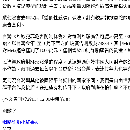
營收。這是典型的功利主義：Meta衡量因阻絕詐騙廣告而損
縱使臉書去年採用「懲罰性競標」做法，對有較高詐欺風險的
廣告套利。
台灣《詐欺犯罪危害防制條例》對每則詐騙廣告可處20萬至1
讓。以台灣今年1至10月下架之詐騙廣告則數為73883，其中Me
對Meta迄今僅罰了1600萬元，僅相當於80則詐騙廣告的罰
民進黨政府對Meta溺愛的程度，遠遠超過保護本國人民財產
不作為。政府過去每每以平台威脅退出台灣，表達其無力也無
更何況台灣與其他被國際平台抵制的國家不同，我們是自由世
群平台作為後盾。在這些有利條件下，政府到底在怕什麼？不
(本文曾刊登於114.12.06中時論壇)
關鍵字
網路詐騙
小紅書
AI
分享