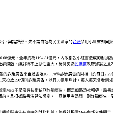
一出，輿論譁然。先不論自詡為民主國家的
台灣
禁用小紅書如同扼
.68億元，全年約為1194.81億元，內政部說小紅書造成的財損為
他社群媒體，絕對稱不上惡性重大，反倒突顯
民進黨
政府醉翁之意
％通報的詐騙廣告來自臉書及IG；70％詐騙廣告的財損（約每日2
1天投放150億則詐騙廣告，以其30億用戶計，每人每天會看到5
以斷定Meta不是沒有技術偵測詐騙廣告，而是如路透社報導，臉
面前。且根據臉書演算法設定，一旦使用者點閱一則詐騙廣告，
播詐騙廣告有直接的財務利益。路透社揭露Meta內部文件顯示，