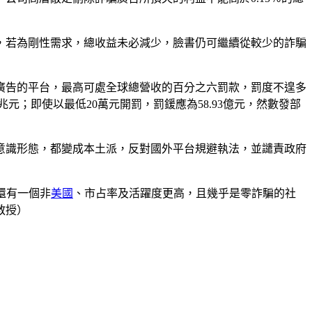
，若為剛性需求，總收益未必減少，臉書仍可繼續從較少的詐騙
法廣告的平台，最高可處全球總營收的百分之六罰款，罰度不遑多
5兆元；即使以最低20萬元開罰，罰鍰應為58.93億元，然數發部
黨意識形態，都變成本土派，反對國外平台規避執法，並譴責政府
還有一個非
美國
、市占率及活躍度更高，且幾乎是零詐騙的社
教授）