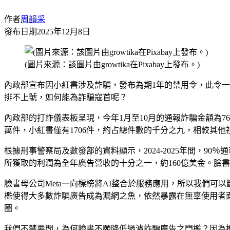
作者
周韻采
發布日期
2025年12月8日
(圖片來源：該圖片由growtika在Pixabay上發布。)
內政部宣布因小紅書涉及詐騙，發布為期1年的禁用令，此令
排不上號，如何能為詐騙寇首呢？
內政部的打詐儀表板呈現，今年1月至10月的通報詐騙金額為766
萬件，小紅書僅有1706件，約占總件數的千分之九，相較其
根據刑事警察局及數發部的資料顯示，2024-2025年間，90
所獲取的利潤為全年廣告營收的十分之一，約160億美金。臉書
臉書母公司Meta一向標榜將AI整合於服務應用，所以我們可
檻使得大多數詐騙廣告成為漏網之魚，依然暴露在無辜使用者
圈。
我們不禁要問，為何臉書不願降低過濾詐騙廣告之門檻？因為推