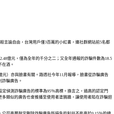
殺言論自由，台灣用戶僅3百萬的小紅書，連社群網站前5名都
2.48億元，僅為全年的千分之二；又全年通報的詐騙件數為18.5
不在酒。
.29億元）亦與臉書有關。路透社今年11月報導，臉書從詐騙廣告
則詐騙廣告。
書設定偵測詐騙廣告的標準為95％高標。換言之，過高的認定門
更多類似的廣告也會推播至使用者塗鴉牆，讓使用者陷在詐騙迴
公司高層敲定刪除詐騙廣告所損失的利益不能高於0.15％的總