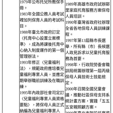
1979年公布托兒所教保手
1989年高雄市政府試辦鄰
冊。
里家庭托育服務方案保母
1983年全國公務人員考試
人員培訓。
裡加列保育人員的考試科
1990年臺灣省政府社辦理
目。
全省各地保母人員訓練課
1988年臺北市政府訂定
程。
〈托育中心設置立案標
1997年第13屆縣市長選
準〉，成為將課後托育中
舉，所有縣（市）長候選
心納入制度運作的第一個
人政見訴求以兒童托育服
管理辦法。
務為首要。
1993年修正〈兒童福利
1998年，行政院勞委會職
法〉，規範政府應培養兒
訓局統籌辦理第一屆丙級
童福利專業人員，並應定
保母人員技術士技能檢
期舉辦職前訓練及在職訓
定。
練。
2000年召開全國兒童會
1995年內政部社會司定訂
議，推動社區保母支持系
〈兒童福利專業人員資格
統計畫方案，實踐「五五
要點〉，將保母人員正式
五安親照顧方案。
納編為兒童福利專業人