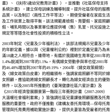
畫》、《扶持5歲幼兒教育計畫》），並推動《社區保母支持
系統計畫》，建立保母訓練及輔導制度，提升社區保母的服務
品質，以及制訂〈兩性工作平等法〉，期使受僱者在家庭生活
及工作就業上取得平衡，該法規範產檢假、育嬰假、家庭照顧
假、哺乳時間以及事業單位應提供哺（集）乳室、托兒設施之
規定等等隱含社會性投資的積極性立法。
2003年制定〈兒童及少年福利法〉，該部法規揭示兒童及少年
的年齡定義，據以與〈兒童權利公約〉裡對於定義兒童乃為未
滿18歲之人相符合，連帶地，有鑑於我國總生育率從2001年的
1.4‰銳減到2007年的1.1‰，有偶婦女勞動參與率也從2001年
的46.48%增加到2007年的49.19%，2004年〈婦女政策綱領〉
及〈婦女政策白皮書〉的相繼頒布，強調家庭照顧不等同於婦
女照顧，應協助將婦女照顧長才，轉化為婦女經濟自主的優勢
條件，以及2005年所推動的《臺灣健康社區六星計畫》及
《2015年經濟發展願景第一階段三年衝刺計畫（2007-2009）
大溫暖社會福利套案」》皆強調社區兒童課後照顧服務及托育
服務的重要性，政府不僅推動《建構友善托育環境—保母托育
管理與托育費用補助實施計畫》，提供夫妻皆為受雇者的托育