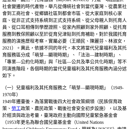
社會變遷的時代產物，舉凡從傳統社會到當代臺灣、從農業社
會到工商社會、從鄉鎮社區到都會市區、從大家庭到核心家
庭、從非正式支持系統到正式支持系統、從父母親人到托育人
員、從口耳相傳到學歷證照、從家內照顧到家外照顧、從托育
服務到教保照顧以至於從育兒津貼到托育補助，對於我國托育
服務的演進歷程考察，實屬必要（王順民、陳麗芬、林淑女，
2021）。冀此，依據不同的年代，本文將當代兒童福利及其托
育服務區分成「萌芽—顯現時期」、「法治—建制時期」、
「專業—公約化時期」與「社區—公共及準公共化時期」等不
同演進階段，各個時期的當代兒童福利及其托育服務內涵分述
如下。
（一）兒童福利及其托育服務之「萌芽—顯現時期」（1949-
1970年）
1949年遷臺後，為落實戰後四大社會政策綱領（民族保育政
策、
勞工
政策、農民政策、戰後社會安全初步設施），以及基
於經濟與政治考量，臺灣政府主動向國際兒童緊急基金會
（1953年更名為聯合國兒童基金會（United Nations