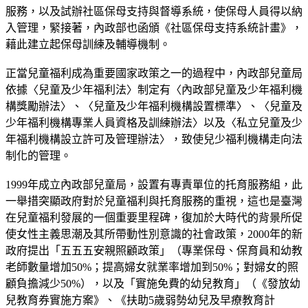
服務，以及試辦社區保母支持與督導系統，使保母人員得以納
入管理，緊接著，內政部也函頒《社區保母支持系統計畫》，
藉此建立起保母訓練及輔導機制。
正當兒童福利成為重要國家政策之一的過程中，內政部兒童局
依據〈兒童及少年福利法〉制定有〈內政部兒童及少年福利機
構獎勵辦法〉、〈兒童及少年福利機構設置標準〉、〈兒童及
少年福利機構專業人員資格及訓練辦法〉以及〈私立兒童及少
年福利機構設立許可及管理辦法〉，致使兒少福利機構走向法
制化的管理。
1999年成立內政部兒童局，設置有專責單位的托育服務組，此
一舉措突顯政府對於兒童福利與托育服務的重視，這也是臺灣
在兒童福利發展的一個重要里程碑，復加於大時代的背景所促
使女性主義思潮及其所帶動性別意識的社會政策，2000年的新
政府提出「五五五安親照顧政策」（專業保母、保育員和幼教
老師數量增加50%；提高婦女就業率增加到50%；對婦女的照
顧負擔減少50%），以及「實施免費的幼兒教育」（《發放幼
兒教育券實施方案》、《扶助5歲弱勢幼兒及早療教育計