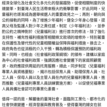
經濟全球化及社會文化多元化的發展趨勢，促使相關制度的快
速變革，對臺灣人民生活帶來極大的衝擊影響，於此同時，兒
童福利也逐漸成為選舉候選人的重要政見之一；再則，朝向與
公約接軌的同時，為了增進少年福利，健全少年身心發展，提
高父母及監護人對少年之責任感，制定〈少年福利法〉，並參
酌公約之精神對於〈兒童福利法〉進行首次的修法，除了強化
支持性、補充性福利措施等相關條文款項的增修外，特別著重
在保護性及替代性的兒童相關權益保障與福利措施。換言之，
政府角色也從消極的介入干預，轉為積極保護預防的福利政
策。同時，也經由〈社會福利政策綱領〉的頒布，建構以家庭
為中心的社會福利政策，強調因應社會變遷下的家庭照顧需
求，政府應提供周延的托育服務，順此，同步制定〈兒童福利
專業人員資格要點〉，揭示包括保育人員、助理保育人員、社
工人員、保母人員以及主管人員在內的兒童福利專業人員，進
而推動〈兒童福利專業人員訓練實施方案〉，以促使兒福專業
人員具備社會認可的專業化素養。
值得一提的是，解嚴後的臺灣社會，面臨到工業化、都市化的
社會快速變遷，經濟發展與教育普及，使得臺灣的婦女在就