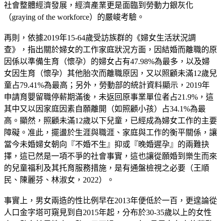
社會整體經濟發展，經濟產業更是面臨到勞動力銀灰化
（graying of the workforce）的嚴峻考驗。
再則，依據2019年15-64歲受訪族群的《婦女生活狀況調
查》，指出關於婦女的工作家庭狀況方面，因結婚而離職的原
因係以準備生育（懷孕）的婦女占有47.98%為最多，以及婦
女因生育（懷孕）其他胎次而離職原因，又以照顧未滿12歲兒
童占79.41%為最高；另外，勞動部的統計資料顯示，2019年
申請育嬰留職停薪期滿後，未返回原事業單位者占21.9%，這
其中又以因家庭因素自願離開（如照顧小孩）占34.1%為最
高。顯然，照顧未滿12歲以下兒童，已經成為婦女工作的主要
障礙。准此，擺盪於生涯與職涯、家庭與工作的衡平關係，讓
當今未婚婦女朝向『不婚不生』抑或『晚婚遲孕』的兩難抉
擇，這已然是一項不爭的社會事實，這也讓從願婚到樂生而來
的兒童福利及其托育服務措施，是有通盤檢視之必要（王順
民、陳麗芬、林淑女，2022）。
事實上，男女兩造的性比例早在2013年便低於一百，更遑論從
人口金字塔可窺見到自2015年起，分布於30-35歲以上的女性