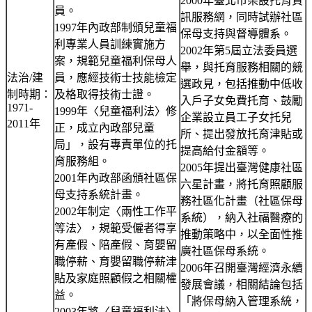
2000年臺北市架設托育資
員。
訊服務網，同時試辦社區
1997年內政部制頒兒童福
保母支持與督導體系。
利專業人員訓練實施方
2002年第5屆立法委員選
案，規範兒童福利保母人
舉，與托育服務相關的競
法治/建
員，應經技術士技能檢定
選政見，包括推動中低收
制時期：
及格取得技術士證。
入戶子女免費托育、鼓勵
1971-
1999年〈兒童福利法〉修
企業設立員工子女托兒
2011年
正，成立內政部兒童
所、提出發放托育津貼或
局」，設有專責單位的托
提高給付金額等。
育服務組。
2005年提出臺灣健康社區
2001年內政部函頒社區保
六星計畫，將托育照顧服
母支持系統計畫。
務社區化計畫（社區保母
2002年制定〈兩性工作平
系統），納入社福醫療的
等法〉，規範受僱者得享
推動策略中，以全面性推
有產假、陪產假、育嬰留
廣社區保母系統。
職停薪、育嬰留職停薪津
2006年召開臺灣經濟永續
貼及家庭照顧假之相關權
發展會議，相關結論包括
益。
「將保母納入管理系統，
2003年將〈兒童福利法〉