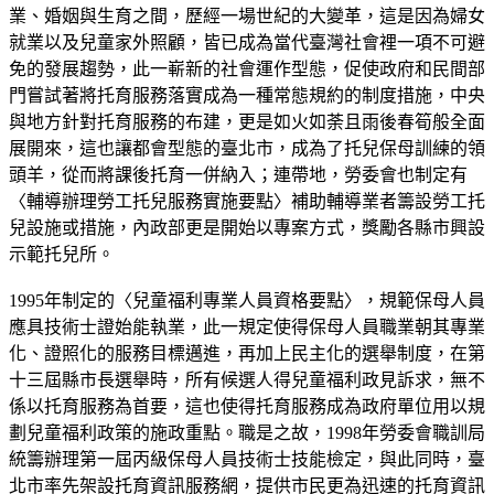
業、婚姻與生育之間，歷經一場世紀的大變革，這是因為婦女
就業以及兒童家外照顧，皆已成為當代臺灣社會裡一項不可避
免的發展趨勢，此一嶄新的社會運作型態，促使政府和民間部
門嘗試著將托育服務落實成為一種常態規約的制度措施，中央
與地方針對托育服務的布建，更是如火如荼且雨後春筍般全面
展開來，這也讓都會型態的臺北市，成為了托兒保母訓練的領
頭羊，從而將課後托育一併納入；連帶地，勞委會也制定有
〈輔導辦理勞工托兒服務實施要點〉補助輔導業者籌設勞工托
兒設施或措施，內政部更是開始以專案方式，獎勵各縣市興設
示範托兒所。
1995年制定的〈兒童福利專業人員資格要點〉，規範保母人員
應具技術士證始能執業，此一規定使得保母人員職業朝其專業
化、證照化的服務目標邁進，再加上民主化的選舉制度，在第
十三屆縣市長選舉時，所有候選人得兒童福利政見訴求，無不
係以托育服務為首要，這也使得托育服務成為政府單位用以規
劃兒童福利政策的施政重點。職是之故，1998年勞委會職訓局
統籌辦理第一屆丙級保母人員技術士技能檢定，與此同時，臺
北市率先架設托育資訊服務網，提供市民更為迅速的托育資訊