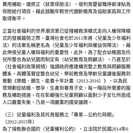
費用補助，還修正〈就業保險法〉，增列育嬰留職停薪津貼為
保險給付項目，藉此鼓勵年輕世代適齡婚育及協助家庭與工作
取得衡平。
正當社會福利的世界潮流業已從殘補救濟模式走向人權保障模
式的發展趨勢之際，臺灣社會也於2011年將〈兒童及少年福利
法〉的法案名稱更名為〈兒童及少年福利與權益保障法〉，藉
此伸張兒童人權與福利的重要性，此外，為了配合幼稚園及托
兒所整合為幼兒園而制定有〈幼兒教育及照顧法〉，乃甚至於
〈社會福利政策綱領〉強調政府應建構完整之教育與照顧服務
體系，具體落實從整合幼兒、學前教育及學齡兒童課後服務到
推動《樂婚、願生、能養十年計畫（2013-2016）》，以為民
眾規劃從結婚、懷孕、生產到養育子女，每一階段所需要的服
務及補助措施，在在彰顯強化兒童照顧以面對少子女化所造成
人口嚴重失衡，乃是一項嚴重的國安議題。
（三）兒童福利及其托育服務之「專業—公約化時期」
（2012-2015年）
為了接軌聯合國的〈兒童權利公約〉，立法院於民國2014年6