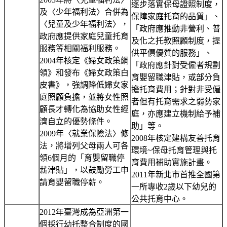
逐步落實保母證照制度，
及〈少年福利法〉合併為
保障家庭托育的品質」、
〈兒童及少年福利法〉，
「政府應推動非營利、普
政府應提供家庭兒童托育
及化之托教照顧制度，提
服務等相關福利服務。
供平價優質的服務」、
2004年核定《婦女政策綱
「政府應針對受僱者規劃
領》和發布《婦女政策白
育嬰留職津貼，或部分負
皮書》，強調降低婦女家
擔托育費用；針對非受僱
庭照顧負擔，並將女性照
者但有托育需求之弱勢家
顧長才轉化為協助女性經
庭，亦應建立機制給予補
濟自立的優勢條件。
助」等。
2009年〈就業保險法〉修
2008年核定建構友善托育
法，將增列父母兩人可各
環境~保母托育管理與托
領6個月的「育嬰留職停
育費用補助實施計畫。
薪津貼」，以鼓勵勞工申
2011年新北市首推全國第
請育嬰留職停薪。
一所專收2歲以下幼兒的
公共托育中心。
2012年臺灣成為亞洲第一
個採行幼托整合制度的國