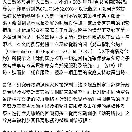
人口數多於男性人口數，只不過，2024年7月男女各自的勞動
參與率卻是分別為67.17%及52.09%，以此觀之，如何有效提
高婦女勞動參與率，乃是一項刻不容緩的策進作為，如此一
來，攸關到兒童成長發展的照顧與保護，應該要有完善的配套
措施，才能讓婦女在家庭與工作取得衡平的情況下安心就業。
必須說明的是，限於篇幅，本文論述聚焦在兩歲以下幼童，連
帶地，本文的撰寫動機，立基於從聯合國〈兒童權利公約〉
（Convention on the Right of the Child，CRC）（以下簡稱為公
約）所揭示之『締約國應採取一切適當措施確保就業父母之子
女有權享有依其資格應有之托兒服務及設施。』（§18）出
發，進而將「托育服務」視為一項重要的家庭支持政策出發。
最後，研究者將透過國家政策規劃、法令規章制定、部會行政
整合以及服務計畫方案等相關文獻彙整，藉此剖析不同時空背
景所相互交錯的發展脈絡，針對當代兒童福利相關建置的歷史
考察及其變遷意涵，以及扣緊托育服務多重布建的結構性考
察，進行歷史脈絡的回溯初探，從而勾勒關乎『幼有所長』之
於兒童福利及其托育服務的整體圖像樣貌。