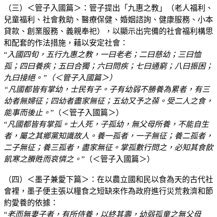
（三）＜管子入國篇＞：管子提出「九惠之教」（老人福利、
兒童福利、社會救助、醫療保健、婚姻諮詢、健康服務、小本
貸款、創業服務、義親奉祀），以顯示出完備的社會福利構思
和配套的作法措施，藉以安定社會：
“
入國四旬，五行九惠之教，一曰老老；二曰慈幼；三曰恤
孤；四曰養疾；五曰合獨；六曰問疾；七曰通窮；八曰振困；
九曰接絕。”（＜管子入國篇＞）
“凡國都皆有掌幼，士民有子。子有幼弱不勝養為累者，有三
幼者無婦征；四幼者盡家無征；五幼又予之葆。受二人之食，
能事而後止。
”（＜管子入國篇＞）
“
凡國都皆有掌孤。士人死，子孤幼，無父母所養，不能自生
者，屬之其鄉黨知識故人。養一孤者，一子無征；養二孤者，
二子無征；養三孤者，盡家無征。掌孤數行問之，必知其食飲
飢寒之賸貹而哀憐之。
”（＜管子入國篇＞）
（四）＜墨子兼愛下篇＞：在以農立國和民以食為天的古代社
會裡，墨子便主張以糧食之短缺來作為政府進行災荒救濟和節
約愛養的依據：
“
老而無妻子者，有所侍養，以終其壽，幼弱孤童之無父母