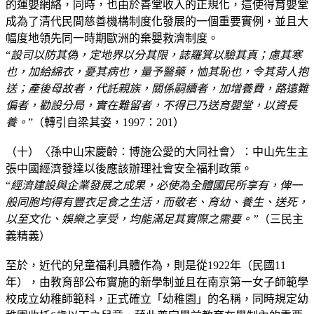
的運嬰網絡，同時，也由於善堂收入的正規化，這使得育嬰堂
成為了清代民間慈善機構制度化發展的一個重要實例，並且大
幅度地領先同一時期歐洲的棄嬰救濟制度。
“
設司以防其偽，定地界以分其限，誌羅箕以驗其真；慮其寒
也，加給綿衣，憂其病也，量予醫藥，恤其恥也，令其背人抱
送；產後母故者，代託親族，關係嗣續者，加增養費，路遠難
偏者，勸設分局，實在難留者，不得已乃送育嬰堂，以資長
養。
”（轉引自梁其姿，1997：201）
（十）〈孫中山宋慶齡：博施公愛的大同社會〉：中山先生主
張中國經濟發達以後應該辦理社會安全福利政策。
“
經濟建設與企業發展之成果，必使為全體國民所享有，俾一
般同胞均得有豐衣足食之生活，而敬老、育幼、養生、送死，
以至文化、娛樂之享受，均能滿足其實際之需要。”
（三民主
義精義）
至於，近代的兒童福利具體作為，則是從1922年（民國11
年），由教育部公布實施的新學制並且在南京第一女子師範學
校成立幼稚師範科，正式確立「幼稚園」的名稱，同時規定幼