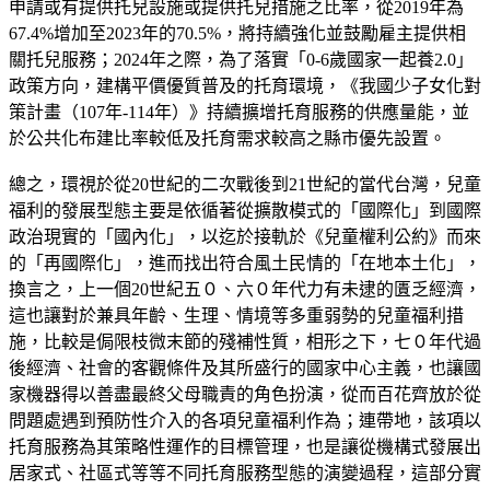
申請或有提供托兒設施或提供托兒措施之比率，從2019年為
67.4%增加至2023年的70.5%，將持續強化並鼓勵雇主提供相
關托兒服務；2024年之際，為了落實「0-6歲國家一起養2.0」
政策方向，建構平價優質普及的托育環境，《我國少子女化對
策計畫（107年-114年）》持續擴增托育服務的供應量能，並
於公共化布建比率較低及托育需求較高之縣市優先設置。
總之，環視於從20世紀的二次戰後到21世紀的當代台灣，兒童
福利的發展型態主要是依循著從擴散模式的「國際化」到國際
政治現實的「國內化」，以迄於接軌於《兒童權利公約》而來
的「再國際化」，進而找出符合風土民情的「在地本土化」，
換言之，上一個20世紀五０、六０年代力有未逮的匱乏經濟，
這也讓對於兼具年齡、生理、情境等多重弱勢的兒童福利措
施，比較是侷限枝微末節的殘補性質，相形之下，七０年代過
後經濟、社會的客觀條件及其所盛行的國家中心主義，也讓國
家機器得以善盡最終父母職責的角色扮演，從而百花齊放於從
問題處遇到預防性介入的各項兒童福利作為；連帶地，該項以
托育服務為其策略性運作的目標管理，也是讓從機構式發展出
居家式、社區式等等不同托育服務型態的演變過程，這部分實