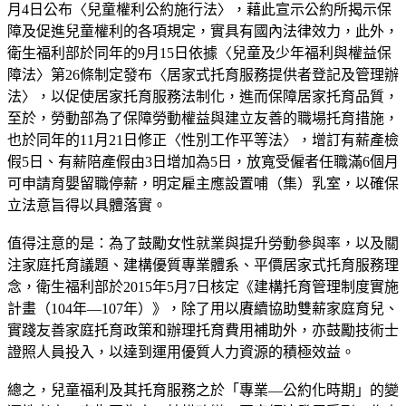
月4日公布〈兒童權利公約施行法〉，藉此宣示公約所揭示保
障及促進兒童權利的各項規定，實具有國內法律效力，此外，
衛生福利部於同年的9月15日依據〈兒童及少年福利與權益保
障法〉第26條制定發布〈居家式托育服務提供者登記及管理辦
法〉，以促使居家托育服務法制化，進而保障居家托育品質，
至於，勞動部為了保障勞動權益與建立友善的職場托育措施，
也於同年的11月21日修正〈性別工作平等法〉，增訂有薪產檢
假5日、有薪陪產假由3日增加為5日，放寬受僱者任職滿6個月
可申請育嬰留職停薪，明定雇主應設置哺（集）乳室，以確保
立法意旨得以具體落實。
值得注意的是：為了鼓勵女性就業與提升勞動參與率，以及關
注家庭托育議題、建構優質專業體系、平價居家式托育服務理
念，衛生福利部於2015年5月7日核定《建構托育管理制度實施
計畫（104年—107年）》，除了用以賡續協助雙薪家庭育兒、
實踐友善家庭托育政策和辦理托育費用補助外，亦鼓勵技術士
證照人員投入，以達到運用優質人力資源的積極效益。
總之，兒童福利及其托育服務之於「專業—公約化時期」的變