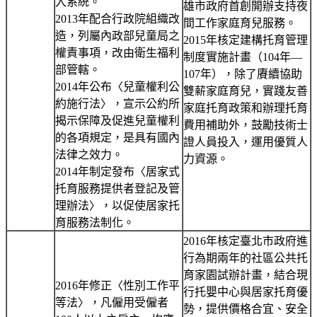
入系統。
雄市政府首創開辦支持夜
2013年配合行政院組織改
間工作家庭育兒服務。
造，列屬內政部兒童局之
2015年核定建構托育管理
權責事項，改由衛生福利
制度實施計畫（104年—
部管轄。
107年），除了賡續協助
2014年公布〈兒童權利公
雙薪家庭育兒，實踐友善
約施行法〉，宣示公約所
家庭托育政策和辦理托育
揭示保障及促進兒童權利
費用補助外，鼓勵技術士
的各項規定，是具有國內
證人員投入，運用優質人
法律之效力。
力資源。
2014年制定發布〈居家式
托育服務提供者登記及管
理辦法〉，以促使居家托
育服務法制化。
2016年核定臺北市政府進
行為期兩年的社區公共托
育家園試辦計畫，結合現
2016年修正〈性別工作平
行托嬰中心與居家托育優
等法〉，凡僱用受僱者
勢，提供價格合宜、安全