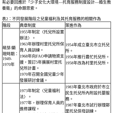
有必要回應於「少子女化大環境—托育服務制度設計—婚生教
養衛」的命題思索。
表2：不同發展階段之兒童福利及其托育服務的相關作為
階段
典章制度
策進作為
1955年制定〈托兒所設置
辦法〉。
1963年辦理村里托兒所保
1954年成立臺北市立托兒
萌芽/顯
育人員訓練。
所。
現時期：
1968年向FAO申請物資支
1956年推行農忙托兒所。
1949-
援，簽訂5年擴展村里托
1958年改為村里托兒所。
1970年
兒所計畫。
1970年召開全國兒童少年
發展研討會議。
1983年臺北市政府於市立
1973年制定〈兒童福利
民生托兒所內附設托嬰服
法〉。
務。
1977年，辦理保育人員的
1987年臺北市試行辦理鄰
進修課程。
里托兒保母訓練。