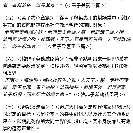
者，有所放依，以長其身。”
（＜墨子兼愛下篇＞）
（五）＜孟子盡心章篇＞：從孟子與梁惠王的對話當中，就民
生方面的實際問題提出社會救濟明確的施助對象：
“
老而無妻者謂之鰥，老而無夫者謂之寡，老而無子謂之獨，
幼而無父謂之孤，此四者，天下之窮民而無告者，文王發政施
仁，必先斯四者。
“（＜孟子梁惠王下篇＞）
（六）＜韓非子姦劫弒臣篇＞：韓非子點明出來一個理想的社
會應該是要政治安定、秩序井然、經濟富裕以及福利周詳的理
想境界：
“
正明法，陳嚴刑，將以救群生之亂，去天下之禍，使強不陵
弱，眾不暴寡，耆老得遂，幼孤得長，邊境不侵，君臣相親，
父子相保，而無死亡係虜之患。
”（＜韓非子姦劫弒臣篇＞）
（七）＜禮記禮運篇＞：＜禮運大同篇＞是歷代儒家思想所共
同認定的目標，它是從基本的養生到個人以及社會安全體系的
建立，以期能夠做到大同世界的理想止境，其本身便兼具有濃
厚的道德正當性。