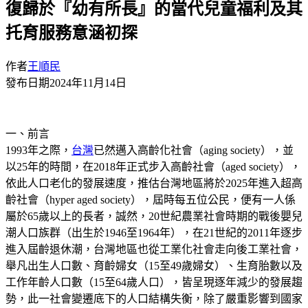
復歸於『幼有所長』的當代兒童福利及其
托育服務意涵初探
作者
王順民
發布日期
2024年11月14日
一、前言
1993年之際，
台灣
已然邁入高齡化社會（aging society），並
以25年的時間，在2018年正式步入高齡社會（aged society），
依此人口老化的發展速度，推估台灣地區將於2025年進入超高
齡社會（hyper aged society），屆時每五位公民，便有一人係
屬於65歲以上的長者，誠然，20世紀農業社會時期的戰後嬰兒
潮人口族群（出生於1946至1964年），在21世紀的2011年逐步
進入屆齡退休潮，台灣地區也從工業化社會走向後工業社會，
舉凡出生人口數、育齡婦女（15至49歲婦女）、生育胎數以及
工作年齡人口數（15至64歲人口），皆呈現逐年減少的發展趨
勢，此一社會變遷底下的人口結構失衡，除了嚴重影響到國家