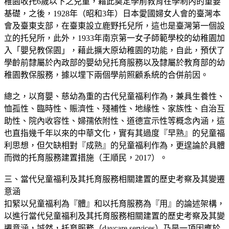
稚園收托6歲以下之兒童，藉此奠定學前教育在學制內的重要
基礎，之後，1928年（昭和3年）日本愛國婦女人會的臺灣本
會及臺東支部，在臺東設立鹿野托兒所，這也是臺灣第一個設
立的托兒所，此外，1933年南京第一女子師範學校的幼稚園加
入「嬰兒教保園」，藉此擴大原幼稚園的功能，自此，預伏了
學齡前隸屬於內政部的嬰幼兒托育服務以及隸屬於教育部的幼
稚園教保服務，據以埋下兩個學前照顧系統的合併前因。
總之，以育嬰、慈幼為重的古代兒童福利作為，兼具生養性、
恤孤性、臨時性、賑濟性、殘補性、地緣性、家族性、自治互
助性、院內收容性、婦孺依附性、道德宣示性等概念內涵，這
也直指幾千年以來的中華文化，實有其過度『早熟』的兒童福
利思想，但欠缺相對『成熟』的兒童福利作為，更遑論於具體
而微的托育服務建置措施（王順民，2017）。
三、當代兒童福利及其托育服務相關建置的歷史考察及其變遷
意涵
扣緊以兒童福利為『體』和以托育服務為『用』的論述架構，
以進行當代兒童福利及其托育服務相關建置的歷史考察及其變
遷意涵，誠然，托育服務（daycare services）乃是一項因應於