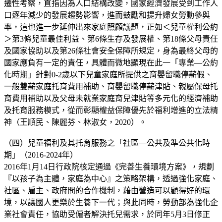
遷性考察，直指因為人口結構改變，國家經濟發展受到工作人
口逐年減少的發展趨勢影響，進而鼓勵和提升婦女勞動參與
率，這也進一步延伸出來家庭照顧議題，正如＜兒童權利公約
＞第3條兒童最佳利益、第6條生存及發展權、第18條父母責任
及國家協助以及第26條社會安全保障所規定，身為最終父母的
國家應負有一定的責任，具體而微地顯現在此一「專業—公約
化時期」針對0-2歲以下兒童家庭所提供之育嬰留職停薪假、
一般雙薪家庭托育費用補助、育嬰留職停薪津貼、親屬保母托
育費用補助以及父母未就業家庭育兒津貼等多元化的經濟補助
及托育服務模式，從而彰顯權益保障優先於福利增進的立法精
神（王順民、陳麗芬、林淑女，2020）。
（四）兒童福利及其托育服務之「社區—公共及準公共化時
期」（2016-2024年）
2016年1月14日行政院核定通過《完善生養環境方案》，規劃
『以孩子為主體，家庭為中心』之策略架構，透過強化家庭、
社區、雇主、政府間的合作機制，藉由營造可以顧得好的環
境，以讓國人更樂於生養下一代；與此同時，勞動部為強化企
業社會責任，協助受僱者解決托兒需求，於同年5月3日修正