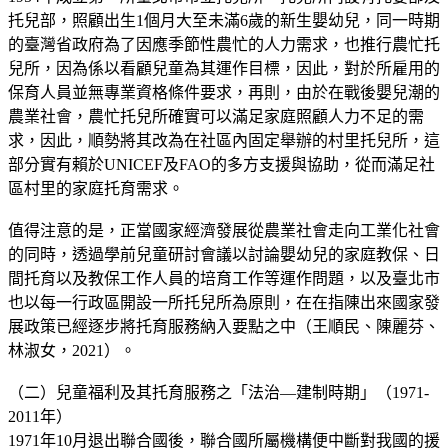
托兒部，照顧出生1個月大至未滿6歲的新生嬰幼兒，同一時期
的臺灣省政府為了因應季節性農忙的人力需求，也推行農忙托
兒所，因為係以看顧兒童為其運作目標，因此，對於所雇用的
保育人員並無專業資格條件要求，再則，由於在戰後嬰兒潮的
農業社會，農忙托兒所確實可以滿足家庭照顧人力不足的需
求，因此，順勢將其改為在社區內固定舉辦的村里托兒所，這
部分實有賴於UNICEF及FAO的多方支援與協助，從而滿足社
區村里的家庭托育需求。
值得注意的是，正當國家經濟發展從農業社會走向工業化社會
的同時，透過學前兒童研討會議以討論嬰幼兒的家庭教保、日
間托育以及教保工作人員的培育工作等運作問題，以及臺北市
也以每一行政區開設一所托兒所為原則，在在指陳出來國家發
展政策已經逐步將托育服務納入要點之中（王順民、陳麗芬、
林淑女，2021）。
（二）兒童福利及其托育服務之「法治—建制時期」（1971-
2011年）
1971年10月退出聯合國後，聯合國所屬機構便中斷對我國的援