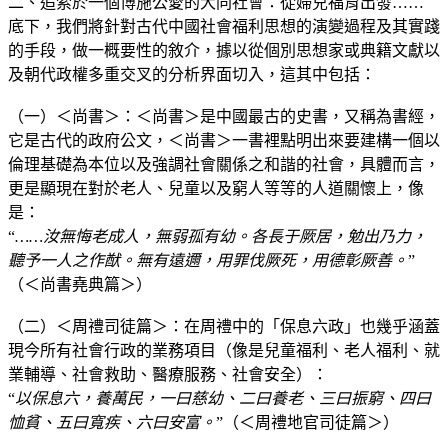
二、追索於一個博施公愛的大同社會：從婦兒福育出發……
底下，我們將針對古代中國社會福利思想的演變過程及其實踐
的手段，做一概要性的敘介，據以從個別思想家或典籍文獻以
及朝代政權多重交叉的分析界面切入，這其中包括：
（一）＜尚書＞：＜尚書＞是中國最古的史書，又稱為書經，
它是古代的政府公文，＜尚書＞一書裡點明出來要建構一個以
倫理基礎為本位以及強調社會關係之和諧的社會，具體而言，
更是顯現在對於老人、兒童以及窮人等等的人道關懷上，像
是：
“
……汝無悔老成人，無弱孤有幼。各長于厥居，勉出乃力，
聽予一人之作猷。無有遠邇，用罪伐厥死，用德彰厥善。
”
（＜尚書堯典篇＞）
（二）＜周禮司徒篇＞：在周禮中的「保息六政」也幾乎涵蓋
現今所有社會行政的業務項目（像是兒童福利、老人福利、就
業輔導、社會救助、醫療服務、社會安全）：
“
以保息六，養萬民，一曰慈幼、二曰養老、三曰振窮、四曰
恤貧、五曰寬疾、六曰安富。
”（＜周禮地官司徒篇＞）