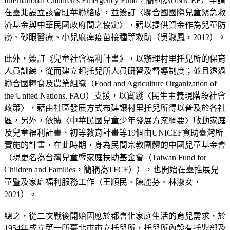
International Children's Emergency Fund，簡稱為UNICEF）申請
在臺北設立該會駐華聯絡處，並簽訂〈聯合國國際兒童緊急救
濟基金與中華民國政府間之協定〉，藉以提供資金作為兒童防
癆、砂眼醫療、小兒麻痺疫苗接種等救助（吳淑鳳，2012）。
此外，簽訂《兒童社會福利計畫》，以辦理村里托兒所的保育
人員訓練，從而建立起托兒所人員研習及督導制度；並且透過
聯合國糧食及農業組織（Food and Agriculture Organization of
the United Nations, FAO）支援，以實踐〈民生主義現階段社會
政策〉，藉由社區發展方式布建讓村里托兒所得以普及於各社
區，另外，依據〈中華民國兒童少年發展方案綱要〉啟動家庭
及兒童福利計畫、初等教育計畫等19個由UNICEF資助臺灣所
實施的計畫，在此時期，身為民間宗教團體的中國兒童基金會
（現更名為台灣兒童暨家庭扶助基金會（Taiwan Fund for
Children and Families，簡稱為TFCF）），也開始在臺推展兒
童暨及家庭福利服務工作（王順民、陳麗芬、林淑女，
2021）。
總之，從二次戰後開始因應於都會化家庭生活的育兒需求，於
1954年成立第一所臺北市市立托兒所，托兒所內設有托嬰部及