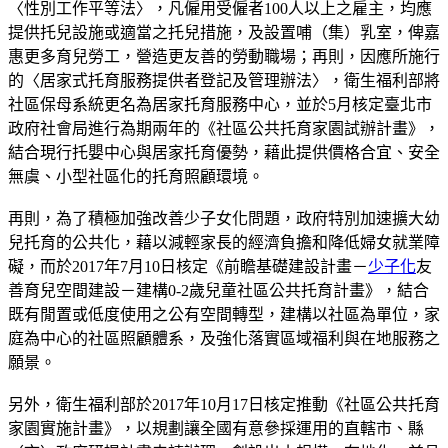
〈性別工作平等法〉，凡僱用受僱者100人以上之雇主，均應
提供托兒設施或適當之托兒措施，及設置哺（集）乳室，俾嘉
惠更多育兒勞工，營造更友善的勞動職場；再則，因應所施行
的〈居家式托育服務提供者登記及管理辦法〉，衛生福利部將
社區保母系統更名為居家托育服務中心，並於5月核定臺北市
政府社會局進行為期兩年的《社區公共托育家園試辦計畫》，
結合現行托嬰中心與居家托育優勢，藉此提供價格合宜、安全
無虞、小型社區化的托育照顧環境。
再則，為了積極加強改善少子女化問題，政府特別加速擴大幼
兒托育的公共化，藉以減輕家長的經濟負擔和降低婦女就業障
礙，而於2017年7月10日核定《前瞻基礎建設計畫－
少子化
友
善育兒空間建設－建構0-2歲兒童社區公共托育計畫》，結合
既有閒置或低度使用之公有空間轉型，建構以社區為單位，家
庭為中心的社區照顧體系，及強化落實區域福利與在地服務之
願景。
另外，衛生福利部於2017年10月17日核定推動《社區公共托育
家園實施計畫》，以規劃讓全國有意參採運用的直轄市、縣