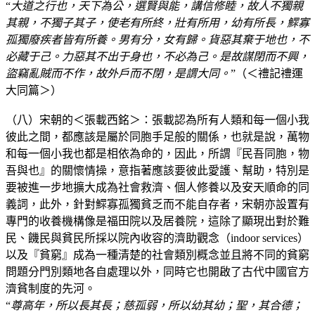
“
大道之行也，天下為公，選賢與能，講信修睦，故人不獨親
其親，不獨子其子，使老有所終，壯有所用，幼有所長，鰥寡
孤獨廢疾者皆有所養。男有分，女有歸。貨惡其棄于地也，不
必藏于己。力惡其不出于身也，不必為己。是故謀閉而不興，
盜竊亂賊而不作，故外戶而不閉，是謂大同。
”（＜禮記禮運
大同篇＞）
（八）宋朝的＜張載西銘＞：張載認為所有人類和每一個小我
彼此之間，都應該是屬於同胞手足般的關係，也就是說，萬物
和每一個小我也都是相依為命的，因此，所謂『民吾同胞，物
吾與也』的關懷情操，意指著應該要彼此愛護、幫助，特別是
要被進一步地擴大成為社會救濟、個人修養以及安天順命的同
義詞，此外，針對鰥寡孤獨貧乏而不能自存者，宋朝亦設置有
專門的收養機構像是福田院以及居養院，這除了顯現出對於難
民、饑民與貧民所採以院內收容的濟助觀念（indoor services）
以及『貧窮』成為一種清楚的社會類別概念並且將不同的貧窮
問題分門別類地各自處理以外，同時它也開啟了古代中國官方
濟貧制度的先河。
“
尊高年，所以長其長；慈孤弱，所以幼其幼；聖，其合德；