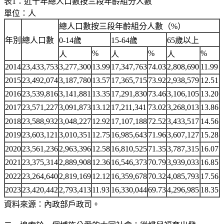
表1：近十年總人口數按三段年齡組分人數
單位：人
總人口數按三段年齡組分人數（%）
年別
總人口數
0-14歲
15-64歲
65歲以上
%
%
%
人
人
人
2014
23,433,753
3,277,300
13.99
17,347,763
74.03
2,808,690
11.99
2015
23,492,074
3,187,780
13.57
17,365,715
73.92
2,938,579
12.51
2016
23,539,816
3,141,881
13.35
17,291,830
73.46
3,106,105
13.20
2017
23,571,227
3,091,873
13.12
17,211,341
73.02
3,268,013
13.86
2018
23,588,932
3,048,227
12.92
17,107,188
72.52
3,433,517
14.56
2019
23,603,121
3,010,351
12.75
16,985,643
71.96
3,607,127
15.28
2020
23,561,236
2,963,396
12.58
16,810,525
71.35
3,787,315
16.07
2021
23,375,314
2,889,908
12.36
16,546,373
70.79
3,939,033
16.85
2022
23,264,640
2,819,169
12.12
16,359,678
70.32
4,085,793
17.56
2023
23,420,442
2,793,413
11.93
16,330,044
69.73
4,296,985
18.35
資料來源：內政部戶政司。