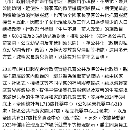
（市）政府研提計畫申請辦理，創設出小規模、在地化、兼具
公開透明、近便性、類家庭的微型機構照顧模式，期使兒童能
夠獲致優質的照顧服務，也可讓全國家長享有公共化托育服務
機會。冀此，因應少子女化現象以及工作人口逐步減少的人口
結構改變，行政部門標舉『生生不息－育人政策』的施政目
標，以0-2歲及2-5歲幼兒為對象，推動公共化（如社區公共托
育家園、公立幼兒園及非營利幼兒園）、準公共化（政府與私
立幼兒園合作）政策，及擴大發放育兒津貼等措施，運用多元
方式，減輕家長育兒負擔，以達提升生育率之目標。
2018年8月1日起配合行政院實施托育公共及準公共化政策，親
屬托育屬於家內照顧的一環並轉為領取育兒津貼，藉由居家
式、社區式、機構式等不同型態的福利服務輸送，藉以減輕家
庭育兒經濟負擔、提供平價優質托育服務以及友善的生養環境
來滿足兒童的生存發展和家庭的托育需求，發展至2024年6月
底止，全國總計有1,713處托嬰中心（公設民營托嬰中心318
處，社區公共托育家園147處，私立托嬰中心1,248處），以及
全國共有217處托育資源中心（親子館）。另外，依據勞動部
2023年僱用管理及工作場所就業平等概況顯示，雇主同意員工