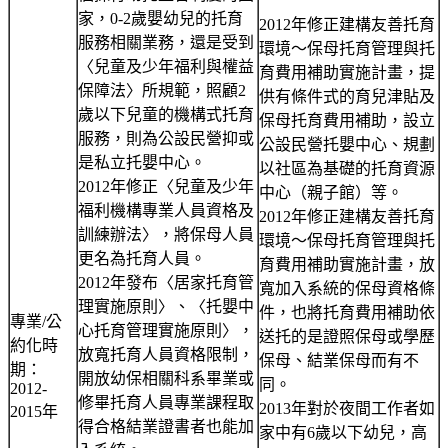
家，0-2歲嬰幼兒的托育
2012年修正建構友善托育
服務相關業務，還是受到
環境～保母托育管理與托
〈兒童及少年福利與權益
育費用補助實施計畫，提
保障法〉所規範，照顧2
供有條件式的育兒津貼及
歲以下兒童的機構式托育
保母托育費用補助，設立
服務，則為公設民營抑或
公設民營托嬰中心、規劃
是私立托嬰中心。
以社區為基礎的托育資源
2012年修正〈兒童及少年
中心（親子館）等。
福利機構專業人員資格及
2012年修正建構友善托育
訓練辦法〉，將保母人員
環境～保母托育管理與托
更名為托育人員。
育費用補助實施計畫，放
2012年發布〈居家托育管
寬加入系統的保母資格條
理實施原則〉、〈托嬰中
件，也將托育費用補助依
專業/公
心托育管理實施原則〉，
送托的是證照保母或學歷
約化時
放寬托育人員資格限制，
保母、結業保母而有不
期：
開放幼保相關科系畢業或
同。
2012-
修畢托育人員專業課程取
2013年對於夜間工作者如
2015年
得合格結業證書者也能加
家中有6歲以下幼兒，高