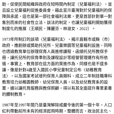
助，促使民間組織與政府在短時間內制定〈兒童福利法〉，並
且設立兒童福利促進委員會，藉此宣示臺灣對於兒童福利的保
障與承諾，這也是第一部社會福利法案，更是首部針對單一對
象別而來的社會性立法，該法的制定，也讓兒童福利開始獲得
制度化的推展（王順民、陳麗芬、林淑女，2022）。
1973年所制訂的該項〈兒童福利法〉，揭示直轄市或縣（市）
政府，應創辦或獎助托兒所、兒童樂園等兒童福利設施，同時
也透過教育單位辦理保育人員進修課程，函頒托兒所教保手
冊，讓托兒所的保育準則及課程設計等經營管理運作有所依
循，事實上，教育部在這方面的策進作為，同樣也是不遑多
讓，像是針對4歲至入國民小學兒童制定公布〈幼稚教育
法〉，以及國家考試增列保育人員類科、成立二年制技職專科
教育培力幼稚園教師、幼兒保育人員，以及幼兒教育系的設
置，據以讓托育服務與教保照顧，得以有其全面提升專業素養
的體制教育。
1987年至1997年間乃是臺灣解除戒嚴令後的第一個十年，人口
紅利帶動前所未有的經濟起飛時期，整體而言，政治民主化、