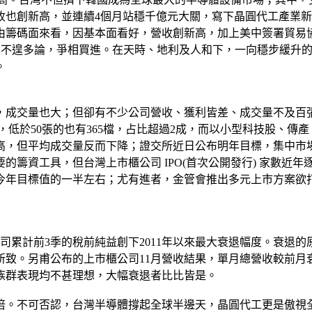
收也創新高，並連續4個月站穩千億元大關，寫下晶圓代工產業新
。由籌碼面來看，因基本面看好，營收創新高，加上美中簽署貿易
戶也不遑多論，爭相買進。在天時、地利及人和下，一向穩步緩升
。
，成交量也大；但卻有不少公司營收、獲利皆差、成交量不及百
0張，低於50張的也有365檔，占比超過2成，而以小型科技股
但平均成交量反而下降；證交所近日公布明年目標，集中市場預估日
籌資工具，但台灣上市櫃公司 IPO(首次公開發行) 家數近年
達今年目標值的一半左右；尤有進者，金管會推出多元上市方案欲
司累計前3季的稅前純益創下2011年以來最大衰退幅度。衰退
致。另甫公布的上市櫃公司11月營收結果，單月總營收較前月
族群表現均不甚理想，大幅衰退者比比皆是。
倍。不可否認，台灣半導體撐起全球半邊天，晶圓代工更是傲視