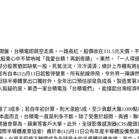
開盤，台積電即跳空走高，一路長紅，股價收在331.5元天價，
積電股東心中不禁吶喊「我愛台積！再創奇蹟」。果然，「一人得
部分股票猶如缺氧一般，死氣沈沈，冷冷清清；總計上市櫃有將
布自本(12)月13日起暫停營業，所有航線停飛，令外界一陣
但除半導體業出口獨好外，全年出口預估卻是負成長，製造業第
人狐疑的是，單憑一家台積電及「台積電們」，能撐起台灣經濟
了3成多；若自年初計算，則大漲逾5成，至少貢獻大盤1,00
高。就基本面而言，台積電一直是利多不斷，除了受惠於超微、高通、
搶食華為、蘋果等客戶大單。此外，全球影像感測器(CIS)龍頭日
（國際半導體產業協會）甫於本(12)月11日公布年度半導體設備
再創歷史新高。台灣不但擠下韓國成為全球最大的半導體設備市場；