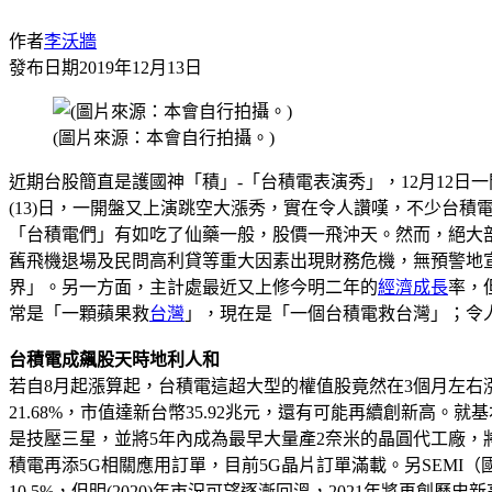
作者
李沃牆
發布日期
2019年12月13日
(圖片來源：本會自行拍攝。)
近期台股簡直是護國神「積」-「台積電表演秀」，12月12日一
(13)日，一開盤又上演跳空大漲秀，實在令人讚嘆，不少台
「台積電們」有如吃了仙藥一般，股價一飛沖天。然而，絕大
舊飛機退場及民問高利貸等重大因素出現財務危機，無預警地宣
界」。另一方面，主計處最近又上修今明二年的
經濟成長
率，
常是「一顆蘋果救
台灣
」，現在是「一個台積電救台灣」；令
台積電成飆股天時地利人和
若自8月起漲算起，台積電這超大型的權值股竟然在3個月左右漲
21.68%，市值達新台幣35.92兆元，還有可能再續創新
是技壓三星，並將5年內成為最早大量產2奈米的晶圓代工廠，將
積電再添5G相關應用訂單，目前5G晶片訂單滿載。另SEMI
10.5%，但明(2020)年市況可望逐漸回溫，2021年將