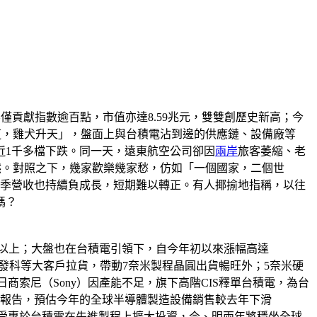
不僅貢獻指數逾百點，市值亦達8.59兆元，雙雙創歷史新高；今
道，雞犬升天」，盤面上與台積電沾到邊的供應鏈、設備廠等
近1千多檔下跌。同一天，遠東航空公司卻因
兩岸
旅客萎縮、老
譁然。對照之下，幾家歡樂幾家愁，仿如「一個國家，二個世
3季營收也持續負成長，短期難以轉正。有人揶揄地指稱，以往
嗎？
0點以上；大盤也在台積電引領下，自今年初以來漲幅高達
聯發科等大客戶拉貨，帶動7奈米製程晶圓出貨暢旺外；5奈米硬
商索尼（Sony）因產能不足，旗下高階CIS釋單台積電，為台
預測報告，預估今年的全球半導體製造設備銷售較去年下滑
其中，受惠於台積電在先進製程上擴大投資，今、明兩年將穩坐全球