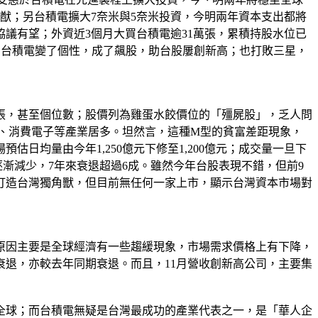
猷；另台積電擴大7奈米與5奈米投資，今明兩年資本支出都將
協議有望；外資近3個月大買台積電逾31萬張，累積持股水位已
的台積電變了個性，成了飆股，助台股屢創新高；也打敗三星，
張，甚至個位數；股價列為雞蛋水餃價位的「殭屍股」，乏人問
、傳產、消費電子等產業居多。坦然言，這種M型的貧富差距現象，
均量由今年1,250億元下修至1,200億元；成交量一旦下
逐漸減少，7年來衰退超過6成。雖然今年台股表現不錯，但前9
打造台灣獨角獸，但目前無任何一家上市，顯示台灣資本市場對
的原因主要是全球經濟有一些趨緩現象，市場需求價格上有下降，
衰退，亦較去年同期衰退。而且，11月營收創新高公司，主要集
全球；而台積電無疑是台灣最成功的產業代表之一，是「華人企