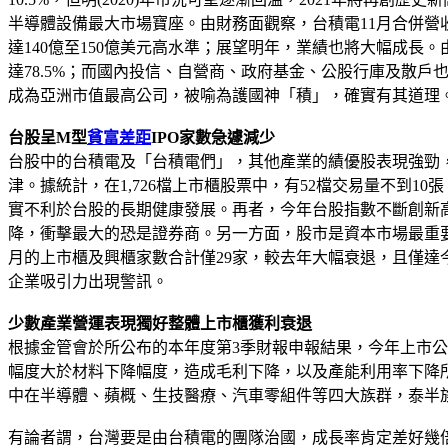
半導體設備最大市場寶座。由財務面觀察，台積電11月合併營
達140億至150億美元高水準；展望明年，業績也將大幅成長
達78.5%；而國內投信、自營商、政府基金、公股行庫及散
成為亞洲市值最高公司，被喻為護國神「積」，確實有其道理
台股呈M型
貧富差距
IPO家數急遽減少
台股中的台積電及「台積電們」，其他產業的績優股表現強勁
津。據統計，在1,726檔上市櫃股票中，有52檔交易量不到1
實不利於台股的長期健康發展。再者，今年台股指數不斷創新高，
降，衝擊最大的恐是證券商。另一方面，股市是資本市場最重要的
月的上市櫃及興櫃家數合計僅29家，較去年大幅衰退，且僅
企業吸引力出現警訊。
少數產業營運表現獨好整體上市櫃獲利衰退
根據金管會於所公布的本年度第3季財報申報結果，今年上市公
幅度大於材料下降幅度，造成毛利下降，以及產能利用率下降所
中在半導體、蘋概、生技醫療、汽車零組件等四大族群，泰半
有論者謂，台灣要是由台積電的團隊治國，成長率肯定差好幾