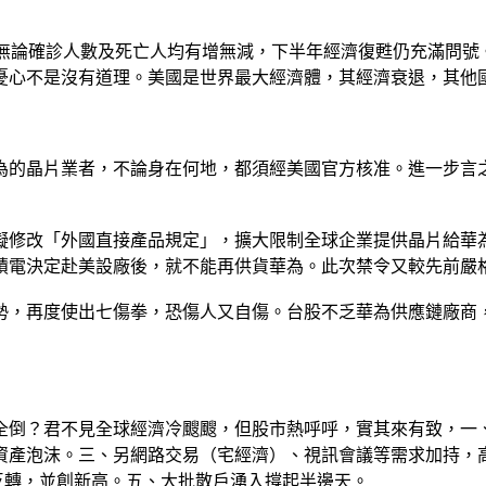
重，無論確診人數及死亡人均有增無減，下半年經濟復甦仍充滿問
d的憂心不是沒有道理。美國是世界最大經濟體，其經濟衰退，其他
華為的晶片業者，不論身在何地，都須經美國官方核准。進一步言
擬修改「外國直接產品規定」，擴大限制全球企業提供晶片給華為外
積電決定赴美設廠後，就不能再供貨華為。此次禁令又較先前嚴
勢，再度使出七傷拳，恐傷人又自傷。台股不乏華為供應鏈廠商，
全倒？君不見全球經濟冷颼颼，但股市熱呼呼，實其來有致，一
資產泡沫。三、另網路交易（宅經濟）、視訊會議等需求加持，
反轉，並創新高。五、大批散戶湧入撐起半邊天。