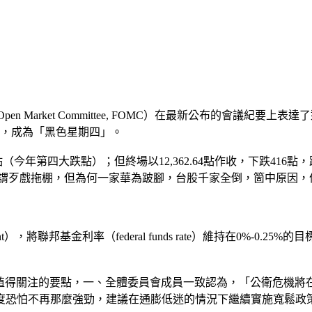
en Market Committee, FOMC）在最新公布的會議紀要上
跌，成為「黑色星期四」。
8點（今年第四大跌點）；但終場以12,362.64點作收，下跌416點，
件可謂歹戲拖棚，但為何一家華為跛腳，台股千家全倒，箇中原因，
t），將聯邦基金利率（federal funds rate）維持在0%-
中，有幾個值得關注的要點，一、全體委員會成員一致認為，「公衛危
度恐怕不再那麼強勁，建議在通膨低迷的情況下繼續實施寬鬆政