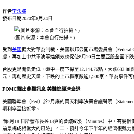
作者
李沃牆
發布日期
2020年8月24日
(圖片來源：本會自行拍攝。)
受到
美國
擴大對華為制裁、美國聯邦公開市場委員會（Federal Op
慮，再加上中共軍演等連鎖效應促使8月20日主要亞股全面下
台股更是開低走低，盤中一度下探至12,144.76點，大跌633.8
元，再創歷史天量，下跌的上市櫃家數逾1,500家。華為事
FOMC釋出悲觀訊息 美難逃經濟衰退
美國聯準會（Fed）於7月底的兩天利率決策會議聲明（Statemen
期利率至接近零。
而8月18 日所發布長達13頁的會議紀要（Minutes）
前景構成相當大的風險」。二、預計今年下半年的經濟復甦力