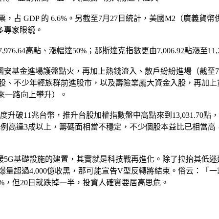
 GDP 的 6.6%。另截至7月27日統計，美國M2（廣義貨幣供
多專家眼鏡。
7,976.64高點、漲幅達50%；那斯達克指數更由7,006.92點漲至
後，國安基金進場護盤點火，再加上熱錢流入、散戶紛紛進場（截至7
股、不少年輕族群前進股市，以及壽險業龐大資金入股，再加上貨幣寬
以來一路向上攀升）。
升破11兆台幣，推升台股加權指數盤中高點來到13,031.70點，
沖比例高達3成以上，籌碼面相當不穩定，不少個股本益比已相當高
5G基礎設施的建置，其實就是科技戰再進化。除了拉抬其低迷
旦爆量超過4,000億收黑，那可能宣告V型反轉將結束。俗云：
1%，但20日就跌掉一半，投資人確實要居高思危。