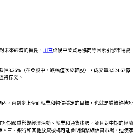
表達了對未來經濟的擔憂、
川普
延後中美貿易協商等因素引發市場憂
跌幅3.26%（在亞股中，跌幅僅次於韓股），成交量3,524.67億
值得探究。
0.25%的目標內，直到步上全面就業和物價穩定的目標，也就是繼續維持短
機將在短期嚴重影響經濟活動、就業和通貨膨脹，並且對中期的經濟
策。三、銀行和其他放貸機構可能會明顯緊縮信貸市場，迫使家