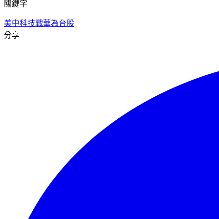
關鍵字
美中科技戰
華為
台股
分享