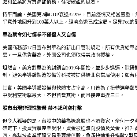
庭和企業將背負高額債務，徒增破產的風險。
持平而論，美國第2季GDP衰退32.9%，目前疫情又相當嚴
乎意外地回升到100萬人以上，經濟衰退已成定局。足見Fe
華為禁令如七傷拳不僅傷人又自傷
美國商務部17日宣布對華為的新出口管制規定，所有供貨給
需，一旦供貨華為，外國公司也須取得美政府授權。
坦然言，美方對華為的封鎖自2019年開始，並步步進逼，除研
制，避免半導體製造設備等科技被提供給北京當局使用；如台
其實，美國半導體設備與軟體市占率高，川普為了扭轉選舉頹
中受利空衝擊最大，不但首當其衝，而且接連重挫三日。
股市出現非理性繁榮 禁不起利空打擊
但令人狐疑的是，台股中的華為概念股也不過幾家，奈何一夕
確定下，投資實體產業受限，資金被迫流向股債及黃金，推升
四、高科技產業類股又是重要權值股，急漲快速推升指數V型