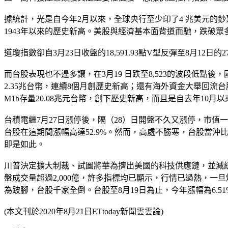
據統計，光是自今年2月以來，全球央行至少印了4 兆美元的鈔票，占
1943年以來的歷史新高。美股與經濟基本面背道而馳，跌破眾
道瓊指數卻自3月23日收盤的18,591.93點V型反彈至8月12日的2
而台股表現也不遑多讓，在3月19 日跌至8,523的波段低點
2.35兆台幣，連續8個月創歷史新高；還有海外資金大舉回流台
M1b存量20.08兆元台幣，創下歷史新高，而且是自去年10月
台積電繼7月27日漲停後，隔（28）日開盤不久又漲停，市值一度
台股在這期間漲幅高達52.9%。然而，高處不勝寒，台股當
即是如此。
川普決定擴大制裁、試圖將華為擠出美國的科技供應鏈，並減緩
盤成交量超過2,000億，許多指標均已顯示，行情已過熱，一
為跛腳，台股千家全倒。台股至8月19日為止，今年漲幅為6.5
(本文刊於2020年8月21日ETtoday新聞雲雲論)