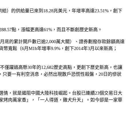
給）的供給量已來到18.28兆美元，年增率高達23.51%，創下
11,288.57點，漲幅更高達61%，而且不斷創歷史新高。
月底的累計開戶數已逾2,000萬大關）、證券劃撥存款餘額高達
鬆（6月M1b年增率9.9%，創下2014年3月以來新高；
不僅躍過高懸30年的12,682歷史高點，更創下歷史新高，也讓
，只要一有利空消息，必然出現散戶恐慌性殺盤，20日的慘狀
選情，就是遏阻中國大陸科技崛起。台股已連續23個交易日大
「一家烤肉萬家香」，「一人得道，雞犬升天」。如今卻是一家華