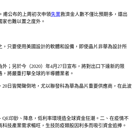
號。甫公布的上周初次申領
失業
救濟金人數不僅比預期多，還出
國家也難以置之度外。
之，只要使用美國設計的軟體和設備，即使晶片非華為設計所
；另於今（2020）年4月27日宣布，將對出口下達新的限
格，將嚴重打擊全球的半導體業者。
20日皆聞聲倒地，尤以聯發科為華為晶片重要供應商，在此波
、QE印鈔、降息，低利率環境造全球資金狂潮。二、在疫情不
高科技產業需求暢旺，生技防疫類股因利多而吸引資金追捧。