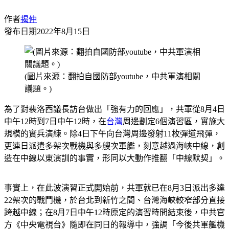
作者
揭仲
發布日期
2022年8月15日
(圖片來源：翻拍自國防部youtube，中共軍演相關
議題。)
為了對裴洛西議長訪台做出「強有力的回應」，共軍從8月4日
中午12時到7日中午12時，在
台灣
周邊劃定6個演習區，實施大
規模的實兵演練。除4日下午向台灣周邊發射11枚彈道飛彈，
更連日派遣多架次戰機與多艘次軍艦，刻意越過海峽中線，創
造在中線以東演訓的事實，形同以大動作推翻「中線默契」。
事實上，在此波演習正式開始前，共軍就已在8月3日派出多達
22架次的戰鬥機，於台北到新竹之間、台灣海峽較窄部分直接
跨越中線；在8月7日中午12時原定的演習時間結束後，中共官
方《中央電視台》隨即在同日的報導中，強調「今後共軍艦機