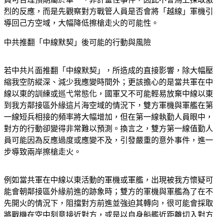
烈的反應，而是先觀察對方戰管人員是否會將「越線」軍機引
導回己方空域，大幅降低擦槍走火的可能性。
中共推翻「中線默契」後可能的行動與風險
若中共片面推翻「中線默契」，所造成的直接影響，除大幅壓
縮我空防縱深、減少我應變時間外；更該擔心的是當共軍在中
線以東的訓練或巡弋常態化，國軍又不可能輕易放棄中線以東
到我方鄰接區外緣這片海空域的情況下，雙方軍機與軍艦在第
一線短兵相接的頻率將大幅增加，但在第一線執勤人員眼中，
對方的行動卻變得非常難以預測。換言之，雙方第一線值勤人
員可能因為反應過度或應變不及，引發嚴重的意外事件，進一
步導致兩岸擦槍走火。
例如當共軍在中線以東活動的軍機或軍艦，出現被我方懷疑可
能會朝鄰接區外緣前進的跡象時；雙方的軍機與軍艦為了在不
先開火的情況下，阻擋對方前進並強迫其轉向，很可能會採取
將戰機在空中刻意接近對方，或是以自身船艦近距離切入對方