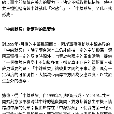
線；而李前總統在美方的壓力下，決定不採取對抗措施，使中
共軍機進逼海峽中線就此「常態化」，「中線默契」至此正式
形成。
「中線默契」對兩岸的重要性
對1999年7月後的中華民國而言，兩岸軍事活動以中線為界的
「中線默契」，除了讓台灣本島仍能維持一定的空防縱深，讓
國軍獲得一定的反應時間外；也等於替兩岸的軍事活動，提供
了一個雖然在實際上不知道多寬、卻又真正存在的緩衝區。或
許更重要的是，「中線默契」讓彼此之間的軍事活動，具有一
定程度的可預測性，大幅減少兩岸軍方因為反應過度，以致發
生意外的機率。
據傳，從「中線默契」自1999年7月逐漸形成，至2019年共軍
開始刻意派軍機跨越中線的這段期間，雙方都曾發生軍機不慎
跨越中線的情形；但由於存在「中線默契」，使雙方第一線人
員可合理預期屬於單一、非計畫性事件，因此不會馬上採取激