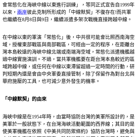
會常態化在海峽中線以東進行訓練」，等同正式宣告自1999年
以來，
兩岸
彼此克制所形成的「中線默契」不復存在!而共軍
也繼續在8月8日與9日，繼續派遣多架次戰機直接跨越中線。
在中線以東的軍演「常態化」後，中共很可能會比照西南海空
域，授權東部戰區與南部戰區，可經由一定的程序，在距離台
灣本島較遠的海峽中線北端或南端海空域，常態化派遣機艦越
過中線實施演訓。不過，當共軍機艦要在距台灣本島較近的區
域跨越中線，或任何在中線以東滯留超過一定時間的行動，研
判短期內還是會由中央軍委直接管制，除了保留作為對台北與
華府施壓的工具，也可減少意外發生的機率。
「中線默契」的由來
海峽中線是在1954年時，由當時協防台灣的美軍所設計的，是
美軍於一般狀態下，在台灣海峽活動範圍的西界線；其目的是
使美軍機艦在依照《中美共同防禦條約》協防台灣時，避免與