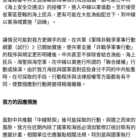
《海上安全交通法》的授權下，進入中線以東值勤。至於接受
省軍區管轄的海上民兵，更有可能在大批漁船配合下，到中線
以東海域實施「訓練」。
讓情況可能對我方更棘手的是，在共軍《軍隊非戰爭軍事行動
綱要（試行）》已開始實施，使共軍支援「非戰爭軍事行動」
的程序與規定更形明確後，中共甚至不排除會結合漁船、海上
民兵、海警與海空軍，在中線以東進行所謂的「聯合維權」行
動或操演。由於我方海巡與國軍面對這些身分不同的中共船隻
時，在可採取的手段、行動程序與法律授權等方面都各有不
同，使整個應對行動將變得極端複雜。
我方的因應措施
面對中共推翻「中線默契」後可能採取的行動，與隨之而來的
風險，我方在近期內除了國軍和海巡必須加緊修訂檢討既有的
應變計畫，相關單位也應盤點相關法規，特別是與國軍執行