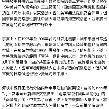
中共發生直接的軍事衝突。雖然當時的美軍太平洋司令部曾在
《中美共同防禦條約》正式簽署前，建議國軍的戰機和艦艇必
須在「海峽中線」以東活動，否則美軍無法提供安全保障；但
國軍機艦仍常態性前往中國大陸沿岸的海空域活動，並未將日
常偵巡的範圍侷限在中線以東。
事實上，在1995年至1996年台海飛彈危機前，國軍軍機日常巡
弋的範圍都在中線以西，最遠達到距中國大陸陸地僅15海里的
空域。在飛彈危機於1995年爆發後，國軍為了避免衝突，遂下
令將戰機偵巡的範圍「暫時」退到中線以東；當危機於1996年
3月下旬落幕後，由於共軍空中戰力的成長，或許還有來自美
方的壓力，國軍軍機明顯減少在中線以西的偵巡活動，但共軍
軍機的日常偵巡也很少抵達海峽中線。
海峽中線真正成為分隔兩岸軍事活動的默契線，要等到1999年
7月。當李登輝前總統突然拋出「兩岸是特殊國與國關係」的
「兩國論」後，中共為了報復，遂下令軍機開始大舉出海，將
日常巡弋的範圍從原本離大陸僅15海里，一舉前推至海峽中