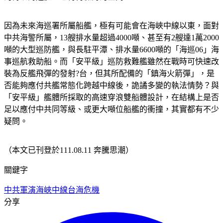
因為未來海巡署所屬船艦，極有可能會在海峽中線以東，面對
中共海警所屬，13艘排水量超過4000噸、甚至有2艘達1萬2000
噸的大型巡防艦，與長駐平潭、排水量6600噸的「海巡06」海
事巡航救助船。而「安平級」巡防救難艦雖然在戰時可快速改
裝為反艦飛彈的發射?台，但其所配備的「鎮海火箭彈」，是
否能夠應付共艦常態化跨越中線後，詭譎多變的執法情勢？與
「安平級」艦體所採取的高速穿浪雙船體設計，在結構上是否
足以應付中共同等級、或更大噸位船艦的衝撞，其實都有不少
疑問。
（本文已刊登於111.08.11 奔騰思潮）
關鍵字
中共軍演
海峽中線
台海危機
分享