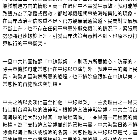
船艦前進方向的情形。萬一在過程中不幸發生事故，就可能導
致雙方為了馳援或搜救，都增派機艦朝事故海域集結的現象。
在兩岸政治互信嚴重不足、官方幾無溝通管道、民間對立氣氛
不斷上升，也不存在任何軍事意外避免機制的情況下，緊張局
勢恐將迅速螺旋上升，引發兩岸決策者意料不到、也原本沒打
算進行的軍事衝突。
一旦中共片面推翻「中線默契」，則我方所要擔心、防範的，
除共軍機艦可能常態化在中線以東演訓外，就連中共的海上民
兵、海警甚至海巡所屬的船艦，也不排除會跟進在中線以東，
常態性的實施執法與訓練。
中共之所以要淡化甚至推翻「中線默契」，主要理由之一是支
持其對台灣海峽的法律戰。根據這套法律戰論述，中共主張台
灣海峽的絕大部分是其「專屬經濟區」，並具有一定程度的管
轄權。為了支持這套論述並創造管轄事實，中共海警日後不排
除會以海上執法或護漁的名義，常態性進入中線以東巡弋；甚
至連隸屬中共交通運輸部海事局的海巡船艦，都可能在中共