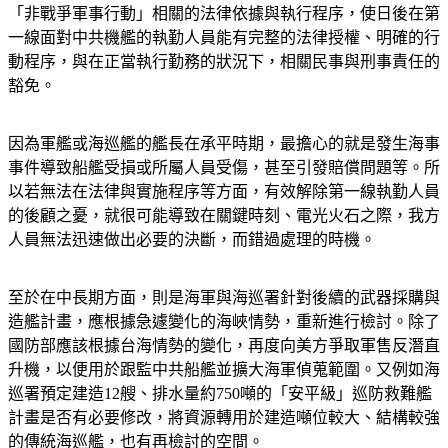
「非戰爭軍事行動」相關的法律依據與執行程序，使日後在第
一線面對中共機艦的執勤人員能有完整的法律授權、明確的行
動程序，與在正當執行勤務的狀況下，相關民事與刑事責任的
豁免。
因為軍艦或海巡艦的艦長在承平時期，最擔心的就是發生海事
事件導致船艦受損或所屬人員受傷，甚至引發賠償問題等。所
以若無法在法律與實施程序等方面，有效解除第一線執勤人員
的後顧之憂，就很可能導致在關鍵時刻、電光火石之際，我方
人員無法迅速做出必要的決斷，而錯過處理的時機。
至於在中長期方面，則是海軍與海巡署針對後續的武器採購與
造艦計畫，應根據急遽變化的海峽情勢，重新進行檢討。除了
國防部應該根據台海情勢的變化，再度向美方爭取軍售反潛直
升機，以便用於跟監中共船艦並擴大海軍偵蒐範圍。又例如海
巡署預定建造12艘、排水量約750噸的「安平級」巡防救難艦
計畫是否有必要修改，將資源轉用於建造噸位較大、結構較強
的傳統海巡艦，也有再檢討的空間。