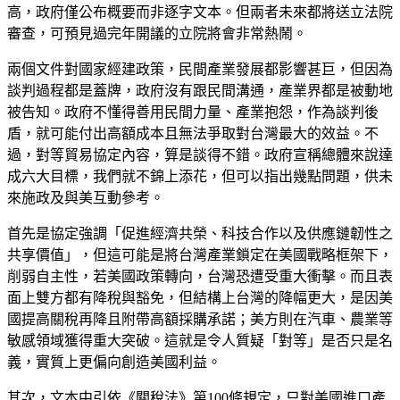
高，政府僅公布概要而非逐字文本。但兩者未來都將送立法院
審查，可預見過完年開議的立院將會非常熱鬧。
兩個文件對國家經建政策，民間產業發展都影響甚巨，但因為
談判過程都是蓋牌，政府沒有跟民間溝通，產業界都是被動地
被告知。政府不懂得善用民間力量、產業抱怨，作為談判後
盾，就可能付出高額成本且無法爭取對台灣最大的效益。不
過，對等貿易協定內容，算是談得不錯。政府宣稱總體來說達
成六大目標，我們就不錦上添花，但可以指出幾點問題，供未
來施政及與美互動參考。
首先是協定強調「促進經濟共榮、科技合作以及供應鏈韌性之
共享價值」，但這可能是將台灣產業鎖定在美國戰略框架下，
削弱自主性，若美國政策轉向，台灣恐遭受重大衝擊。而且表
面上雙方都有降稅與豁免，但結構上台灣的降幅更大，是因美
國提高關稅再降且附帶高額採購承諾；美方則在汽車、農業等
敏感領域獲得重大突破。這就是令人質疑「對等」是否只是名
義，實質上更偏向創造美國利益。
其次，文本中引依《關稅法》第100條規定，只對美國進口產