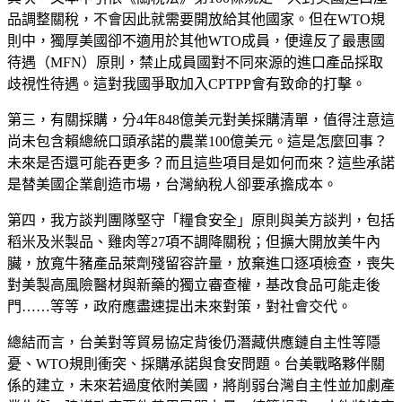
品調整關稅，不會因此就需要開放給其他國家。但在WTO規
則中，獨厚美國卻不適用於其他WTO成員，便違反了最惠國
待遇（MFN）原則，禁止成員國對不同來源的進口產品採取
歧視性待遇。這對我國爭取加入CPTPP會有致命的打擊。
第三，有關採購，分4年848億美元對美採購清單，值得注意這
尚未包含賴總統口頭承諾的農業100億美元。這是怎麼回事？
未來是否還可能吞更多？而且這些項目是如何而來？這些承諾
是替美國企業創造市場，台灣納稅人卻要承擔成本。
第四，我方談判團隊堅守「糧食安全」原則與美方談判，包括
稻米及米製品、雞肉等27項不調降關稅；但擴大開放美牛內
臟，放寬牛豬產品萊劑殘留容許量，放棄進口逐項檢查，喪失
對美製高風險醫材與新藥的獨立審查權，基改食品可能走後
門……等等，政府應盡速提出未來對策，對社會交代。
總結而言，台美對等貿易協定背後仍潛藏供應鏈自主性等隱
憂、WTO規則衝突、採購承諾與食安問題。台美戰略夥伴關
係的建立，未來若過度依附美國，將削弱台灣自主性並加劇產