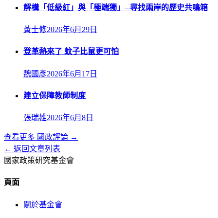
解構「低級紅」與「極端獨」─尋找兩岸的歷史共鳴箱
黃士修
2026年6月29日
登革熱來了 蚊子比鼠更可怕
魏國彥
2026年6月17日
建立保障教師制度
張瑞雄
2026年6月8日
查看更多
國政評論
→
← 返回文章列表
國家政策研究基金會
頁面
關於基金會