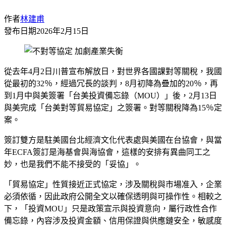
作者
林建甫
發布日期
2026年2月15日
從去年4月2日川普宣布解放日，對世界各國課對等關稅，我國
從最初的32％，經過冗長的談判，8月初降為疊加的20％，再
到1月中與美簽署「台美投資備忘錄（MOU）」後，2月13日
與美完成「台美對等貿易協定」之簽署。對等關稅降為15％定
案。
簽訂雙方是駐美國台北經濟文化代表處與美國在台協會，與當
年ECFA簽訂是海基會與海協會，這樣的安排有異曲同工之
妙，也是我們不能不接受的「妥協」。
「貿易協定」性質接近正式協定，涉及關稅與市場准入，企業
必須依循，因此政府公開全文以確保透明與可操作性。相較之
下，「投資MOU」只是政策宣示與投資意向，屬行政性合作
備忘錄，內容涉及投資金額、信用保證與供應鏈安全，敏感度