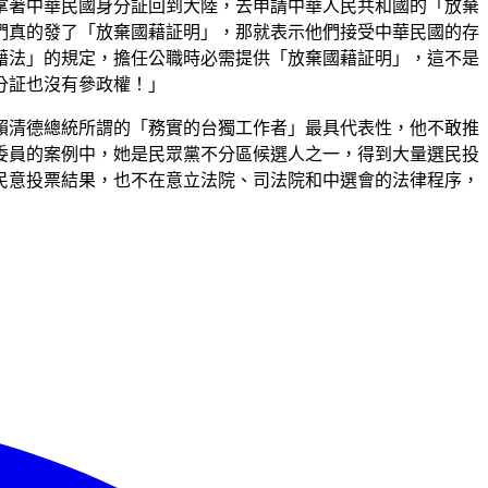
拿著中華民國身分証回到大陸，去申請中華人民共和國的「放棄
們真的發了「放棄國藉証明」，那就表示他們接受中華民國的存
藉法」的規定，擔任公職時必需提供「放棄國藉証明」，這不是
分証也沒有參政權！」
賴清德總統所謂的「務實的台獨工作者」最具代表性，他不敢推
委員的案例中，她是民眾黨不分區候選人之一，得到大量選民投
民意投票結果，也不在意立法院、司法院和中選會的法律程序，