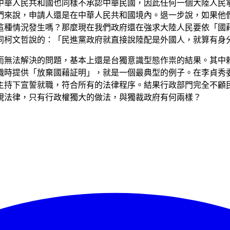
中華人民共和國也同樣不承認中華民國，因此任何一個大陸人民
們來說，申請人還是在中華人民共和國境內。退一步說，如果他
這種情況發生嗎？那麼現在我們政府還在強求大陸人民要依「國
同柯文哲說的：「民進黨政府就直接說陸配是外國人，就算有身
而無法解決的問題，基本上還是台獨意識型態作祟的結果。其中
職時提供「放棄國藉証明」，就是一個最典型的例子。在李貞秀
主持下宣誓就職，符合所有的法律程序。結果行政部門完全不顧
視法律，只有行政權獨大的做法，與獨裁政府有何兩樣？