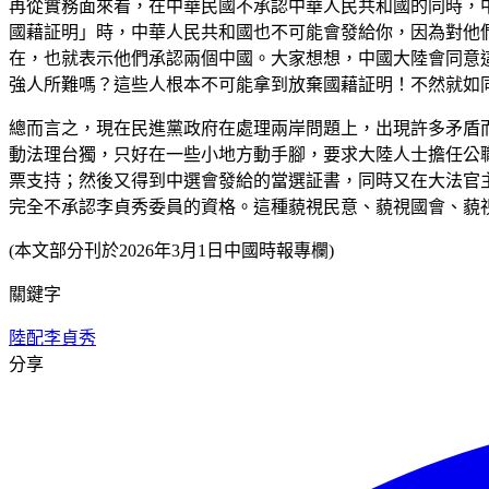
再從實務面來看，在中華民國不承認中華人民共和國的同時，
國藉証明」時，中華人民共和國也不可能會發給你，因為對他
在，也就表示他們承認兩個中國。大家想想，中國大陸會同意
強人所難嗎？這些人根本不可能拿到放棄國藉証明！不然就如
總而言之，現在民進黨政府在處理兩岸問題上，出現許多矛盾
動法理台獨，只好在一些小地方動手腳，要求大陸人士擔任公
票支持；然後又得到中選會發給的當選証書，同時又在大法官
完全不承認李貞秀委員的資格。這種藐視民意、藐視國會、藐
(本文部分刊於2026年3月1日中國時報專欄)
關鍵字
陸配
李貞秀
分享