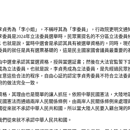
李貞秀為「李小姐」，不稱呼其為「李委員」，行政院更明文通
委員是2024年立法委員選舉時，民眾黨提名的不分區立法委
；也就是說，當時中選會是承認其具有被選舉資格的。同時，現
委員的就任是具有選票基礎的，這是民主國家國會議員最重要的
由中選會承認其當選資格，授與當選証書；然後在大法官監誓下
成為立法委員。也就是說，李貞秀成為立法委員，是先經過民眾
在意這些合法的程序，自由心証的認定李貞秀委員不符合立法委
府的做法完全一致。
資格，其理由也是簡單的讓人抓狂。依照中華民國憲法，大陸地
民國憲法而通過兩岸人民關係條例，由兩岸人民關係條例來處理
國從來就不承認中華人民共和國，所以當大陸人民要入籍台灣的
我們從來就不承認中華人民共和國。