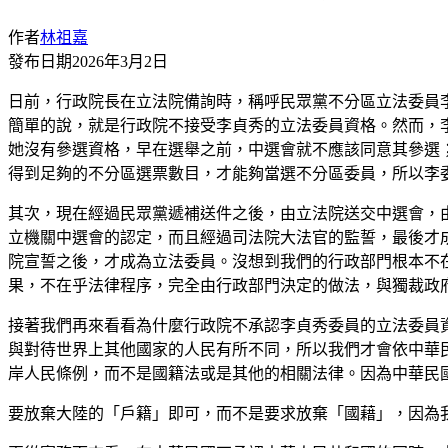
作者
林祖嘉
發布日期
2026年3月2日
日前，行政院長在立法院備詢時，稱呼民眾黨不分區立法委員
簡單的說，就是行政院不接受李貞秀的立法委員資格。然而，李
她沒有參選資格，早在選舉之前，中選會就不應該同意其參選
得到足夠的不分區選票數目，才能夠當選不分區委員，所以李
其次，現在經過民眾黨遞補送件之後，由立法院送交中選會，
立機關中選會的認定，而且經過司法院大法官的監誓，最後才
院宣誓之後，才成為立法委員。沒想到我們的行政部門根本不
果，不在乎法律程序，完全由行政部門決定的做法，與獨裁政
接著我們再來看看為什麼行政院不承認李貞秀委員的立法委員
與對待世界上其他國家的人民有所不同，所以我們才會依中華
岸人民條例，而不是國籍法或是其他的相關法律。因為中華民
要放棄大陸的「戶籍」即可，而不是要求放棄「國藉」，因為