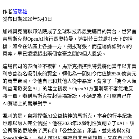
作者
張瑞雄
發布日期
2026年5月3日
加州奧克蘭聯邦法院成了全球科技界最受矚目的舞台，世界首
富馬斯克與OpenAI執行長奧特曼，這對昔日並肩打天下的搭
檔，如今在法庭上各據一方，劍拔弩張。而這場訴訟對AI的
意義，早已遠遠超出兩個富豪之間的個人恩怨。
這場官司的表面並不複雜，馬斯克指控奧特曼將他當年以非營
利慈善為名吸引來的資金，轉化為一間如今估值逾8500億美元
的商業帝國，令他自己和其他人從中暴富，背棄了「為全人類
利益開發安全AI」的建立初衷。OpenAI方面則毫不客氣地反
將一軍，辯稱馬斯克提起這場訴訟，不過是為了打擊自己在
AI賽場上的競爭對手。
諷刺的是，自詡捍衛AI公益精神的馬斯克，本身的行事紀錄
也難以讓人完全信服。他在2023年以營利性質創立了xAI，該
公司隨後更放棄了原有的「公益企業」承諾，並先後與X和
SpaceX合併。一個人可以同時高舉非營利旗幟，又在自己的