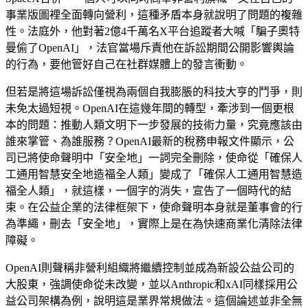
事業版圖裡全面轉向營利，這種矛盾本身就說明了問題的複雜
性。法庭外，他對著2億4千萬名X平台追蹤者大喊「騙子奧特
曼偷了OpenAI」，法官當場斥責他在訴訟期間公開影響輿論
的行為，要他管好自己在社群媒體上的發言衝動。
但若是將這場訴訟僅視為兩個自我膨脹的科技大亨的鬥爭，則
未免太過短視。OpenAI在這幾年間的轉型，牽涉到一個更根
本的問題：推動人類文明下一步發展的技術力量，究竟應該由
誰來掌管、為誰服務？OpenAI最新的稅務申報文件顯示，公
司已將使命聲明中「安全地」一詞完全刪除，使命從「確保人
工通用智慧安全地造福全人類」變成了「確保人工通用智慧造
福全人類」，就這樣，一個字的消失，宣告了一個時代的結
束。在公益企業的法律框架下，使命聲明本身就是董事會的行
為準繩，刪去「安全地」，實際上是在為快速商業化清除法律
障礙。
OpenAI則聲稱非營利組織將繼續控制並成為新設公益公司的
大股東，強調使命從未改變，並以Anthropic和xAI同樣採用公
益公司架構為例，說明這是業界常規做法。這個論述並非全無