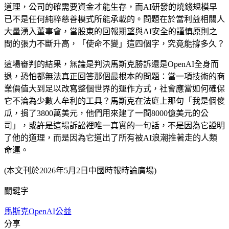
道理，公司的確需要資金才能生存，而AI研發的燒錢規模早
已不是任何純粹慈善模式所能承載的。問題在於當利益相關人
大量湧入董事會，當股東的回報期望與AI安全的謹慎原則之
間的張力不斷升高，「使命不變」這四個字，究竟能撐多久？
這場審判的結果，無論是判決馬斯克勝訴還是OpenAI全身而
退，恐怕都無法真正回答那個最根本的問題：當一項技術的商
業價值大到足以改寫整個世界的運作方式，社會應當如何確保
它不淪為少數人牟利的工具？馬斯克在法庭上那句「我是個傻
瓜，捐了3800萬美元，他們用來建了一間8000億美元的公
司」，或許是這場訴訟裡唯一真實的一句話，不是因為它證明
了他的道理，而是因為它道出了所有被AI浪潮推著走的人類
命運。
(本文刊於2026年5月2日中國時報時論廣場)
關鍵字
馬斯克
OpenAI
公益
分享