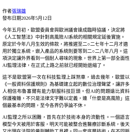
作者
張瑞雄
發布日期
2026年5月12日
今年五月初，歐盟委員會與歐洲議會達成臨時協議，決定將
《人工智慧法》中針對高風險AI系統的相關規定延後實施。
原定於今年八月生效的條款，將推遲至二○二七年十二月才適
用於獨立系統，嵌入產品的系統則要等到二○二八年八月。這
項決定讓外界看到一個耐人尋味的現象，世界上第一部全面性
AI監理法律，在正式上路之前就已經開始退縮了。
這不是歐盟第一次在科技監理上踩煞車，過去幾年，歐盟以
《一般資料保護規則》為基礎建立起的數位治理聲望，讓許多
人相信布魯塞爾有能力馴服科技巨頭。但AI的問題遠比資料
保護複雜，不只是法律文字難以定義，連「什麼是高風險」這
個最基本的問題，至今各界仍爭論不休。
AI監理之所以困難，首先在於技術本身的流動性。一個語言
模型今天被用於客服，明天可能被整合進醫療診斷系統，後天
又出現在法院的量刑輔助工具裡。同一套底層技術，在不同脈