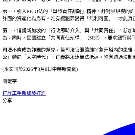
第一，引入RICO法的「舉證責任翻轉」精神。針對具規模的
詐團的資產化為烏有。唯有讓犯罪變得「無利可圖」，才能真
第二，借鏡新加坡的「行政即時介入」與「共同責任」。新加
為。同時，星國建立「共同責任架構」（SRF），要求銀行與
司法不應成為詐團的幫兇，若司法官繼續維持象牙塔內的思維
公」轉向「太空時代」，正義將永遠無法抵達。唯有透過法制
(本文刊於2026年3月9日中時新聞網)
關鍵字
打詐
車手
新加坡打詐
分享