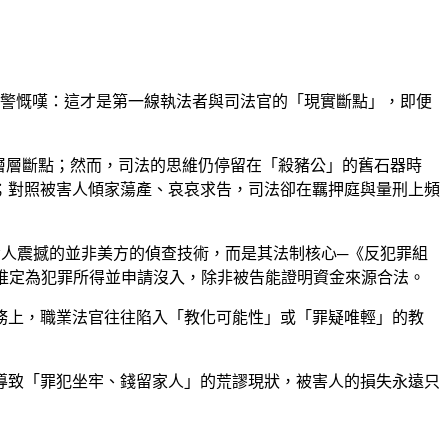
檢警慨嘆：這才是第一線執法者與司法官的「現實斷點」，即便
構築層層斷點；然而，司法的思維仍停留在「殺豬公」的舊石器時
；對照被害人傾家蕩產、哀哀求告，司法卻在羈押庭與量刑上頻
令人震撼的並非美方的偵查技術，而是其法制核心─《反犯罪組
可推定為犯罪所得並申請沒入，除非被告能證明資金來源合法。
務上，職業法官往往陷入「教化可能性」或「罪疑唯輕」的教
導致「罪犯坐牢、錢留家人」的荒謬現狀，被害人的損失永遠只