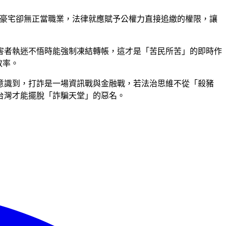
住豪宅卻無正當職業，法律就應賦予公權力直接追繳的權限，讓
害者執迷不悟時能強制凍結轉帳，這才是「苦民所苦」的即時作
效率。
意識到，打詐是一場資訊戰與金融戰，若法治思維不從「殺豬
台灣才能擺脫「詐騙天堂」的惡名。