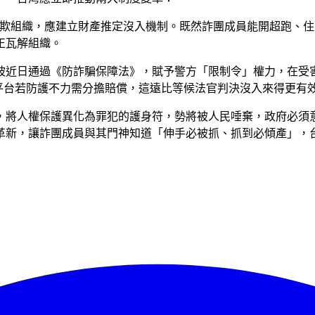
詐欺組織，應建立財產推定沒入機制。既然詐團成員能開超跑、
正瓦解組織。
坡近日通過《防詐騙保障法》，賦予警方「限制令」權力，在受
平台若防護不力需分擔賠償，這遠比等候法官判決沒入來得更有
，將人權保護異化為罪犯的護身符，勢將被人民唾棄，政府必須
革新，讓詐團成員與其門神知道「伸手必被抓、抓到必傾產」，