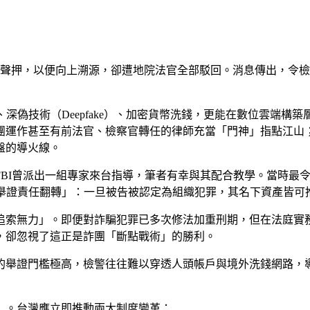
罪聲押，以便向上溯源，卻遭地院法官全部駁回。消息傳出，令
深偽技術（Deepfake）、加密貨幣洗錢，更能在數位雲端
團運作甚至有前法官、檢察官轉任的律師充當「門神」指點江山
盤的導火線。
FBI曾派出一組專家來台指導，筆者有幸與其配合教學。當時最
在於「舉證責任翻轉」：一旦被告被認定為組織犯罪，其名下資產皆
追索無力」。即便對詐騙犯罪已多次修法加重刑期，但在法庭實
，卻忽視了這正是詐團「斷點戰術」的勝利。
的舉證門檻極高，檢警往往難以穿透人頭帳戶與境外洗錢網路，
」。台灣應立即推動兩大制度變革：