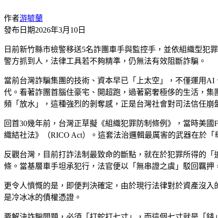
作者
游毓蘭
發布日期
2026年3月10日
日前新竹縣市檢警移送5名詐團車手與監控手，並依組織型犯
警方抓到人，法律工具若不夠精準，仍無法有效阻斷詐騙。
當前台灣詐騙集團的技術、資本早已「上太空」，不僅運用AI、
代。看著詐團首腦住豪宅、開超跑，過著窮奢極侈的生活，集
頻「放水」，這種強烈的剝奪感，正是台灣社會對司法信任崩
回首30幾年前，台灣正草擬《組織犯罪防制條例》，當時美國
織結社法》（RICO Act）。這套法治邏輯最厲害的武器
反觀台灣，目前打詐法制最致命的斷點，就在於犯罪所得的「
條。當基層車手坦承犯行，法官便以「無串證之虞」駁回羈押
更令人憤慨的是，即便判決確定，由於現行法律對於資產沒入
是冷冰冰的債權憑證。
要解決詐騙問題，必須「打蛇打七寸」，而這個七寸就是「錢