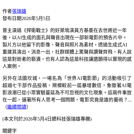
作者
張瑞雄
發布日期
2026年5月5日
曾主演過《捍衛戰士》的好萊塢演員方基墨在去世將近一年
後，以AI生成的面孔與聲音出現在一部新電影的預告片中。
製片方以他留下的影像、聲音與照片為素材，透過生成式AI
重建其演出。消息一出，社群媒體上罵聲與讚聲齊飛，有人說
這是對逝者的褻瀆，也有人認為這是科技讓遺願得以實現的感
人案例。
另外在法國坎城，一場名為「世界AI電影節」的活動吸引了
超過七千部作品投稿，規模較前一屆暴增數倍，象徵著AI電
影浪潮已從小眾實驗蔓延為不可忽視的文化現象。這兩件事放
在一起，逼著所有人思考一個問題，電影究竟是誰的藝術？...
（
繼續閱讀
）
(本文刊於2026年5月4日鍶科技張瑞雄專欄)
關鍵字