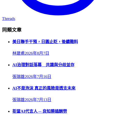
Threads
同類文章
美日聯手干預，日圓止貶，後續難料
林建甫
2026年8月7日
AI治理對話落幕 共識與分歧並存
張瑞雄
2026年7月16日
AI不是泡沫 真正的風險是透支未來
張瑞雄
2026年7月13日
拒當AI代言人 ─ 良知勝過酬勞