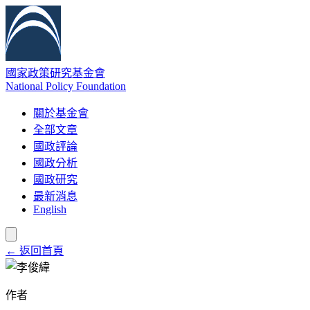
國家政策研究基金會
National Policy Foundation
關於基金會
全部文章
國政評論
國政分析
國政研究
最新消息
English
← 返回首頁
作者