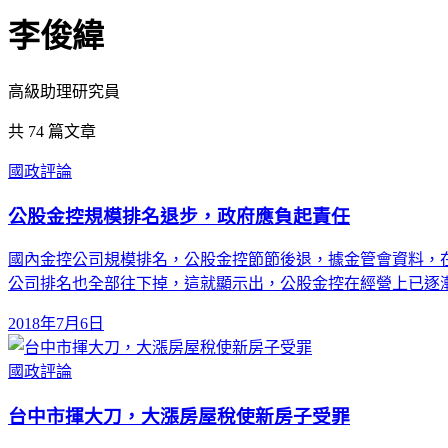
李俊緯
高級助理研究員
共
74
篇文章
國政評論
公股金控規模排名退步，政府應負起責任
國內金控公司規模排名，公股金控節節後退，據金管會資料，在2
公司排名也全部往下掉，這就顯示出，公股金控在經營上已逐
2018年7月6日
國政評論
台中市揮大刀，大漲房屋稅使新房子受罪