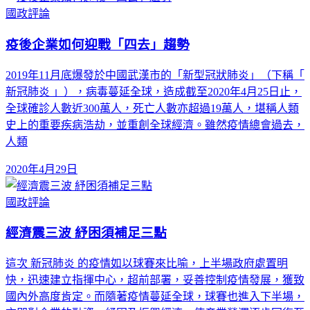
國政評論
疫後企業如何迎戰「四去」趨勢
2019年11月底爆發於中國武漢市的「新型冠狀肺炎」（下稱「
新冠肺炎 」），病毒蔓延全球，造成截至2020年4月25日止，
全球確診人數近300萬人，死亡人數亦超過19萬人，堪稱人類
史上的重要疾病浩劫，並重創全球經濟。雖然疫情總會過去，
人類
2020年4月29日
國政評論
經濟震三波 紓困須補足三點
這次 新冠肺炎 的疫情如以球賽來比喻，上半場政府處置明
快，迅速建立指揮中心，超前部署，妥善控制疫情發展，獲致
國內外高度肯定。而隨著疫情蔓延全球，球賽也進入下半場，