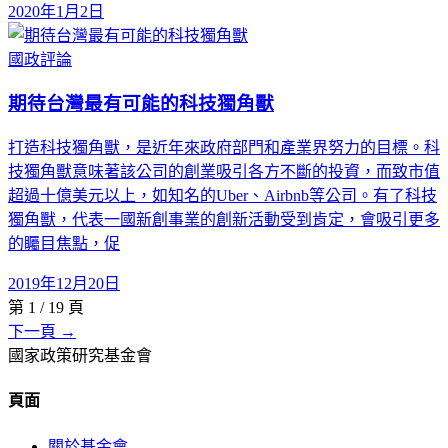
2020年1月2日
國政評論
期待台灣最有可能的科技獨角獸
打造科技獨角獸，是近年來政府部門和產業界努力的目標。科
技獨角獸意味著該公司的創業吸引各方不斷的投資，而致市值
超過十億美元以上，如知名的Uber、Airbnb等公司。有了科技
獨角獸，代表一國新創事業的創新活動受到肯定，會吸引更多
的矚目焦點，促
2019年12月20日
第
1
/
19
頁
下一頁 →
國家政策研究基金會
頁面
關於基金會