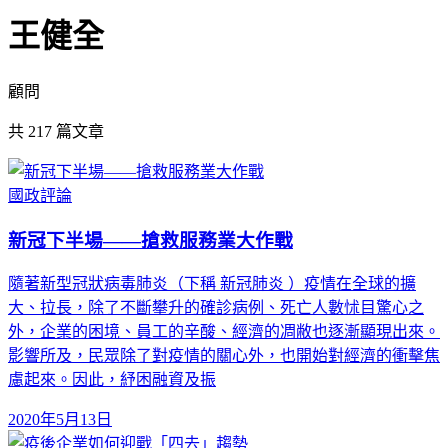
王健全
顧問
共
217
篇文章
國政評論
新冠下半場——搶救服務業大作戰
隨著新型冠狀病毒肺炎（下稱 新冠肺炎 ）疫情在全球的擴
大、拉長，除了不斷攀升的確診病例、死亡人數怵目驚心之
外，企業的困境、員工的辛酸、經濟的凋敝也逐漸顯現出來。
影響所及，民眾除了對疫情的關心外，也開始對經濟的衝擊焦
慮起來。因此，紓困融資及振
2020年5月13日