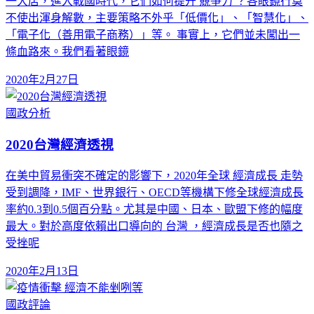
一大店，進入戰國時代，它們如何提升 競爭力 ？各眼鏡行莫
不使出渾身解數，主要策略不外乎「低價化」、「智慧化」、
「電子化（善用電子商務）」等。 事實上，它們並未闖出一
條血路來。我們看著眼鏡
2020年2月27日
國政分析
2020台灣經濟透視
在美中貿易衝突不確定的影響下，2020年全球 經濟成長 走勢
受到調降，IMF、世界銀行、OECD等機構下修全球經濟成長
率約0.3到0.5個百分點。尤其是中國、日本、歐盟下修的幅度
最大。對於高度依賴出口導向的 台灣 ，經濟成長是否也隨之
受挫呢
2020年2月13日
國政評論