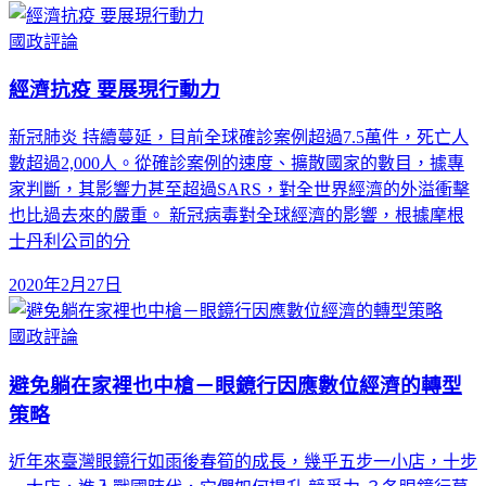
國政評論
經濟抗疫 要展現行動力
新冠肺炎 持續蔓延，目前全球確診案例超過7.5萬件，死亡人
數超過2,000人。從確診案例的速度、擴散國家的數目，據專
家判斷，其影響力甚至超過SARS，對全世界經濟的外溢衝擊
也比過去來的嚴重。 新冠病毒對全球經濟的影響，根據摩根
士丹利公司的分
2020年2月27日
國政評論
避免躺在家裡也中槍－眼鏡行因應數位經濟的轉型
策略
近年來臺灣眼鏡行如雨後春筍的成長，幾乎五步一小店，十步