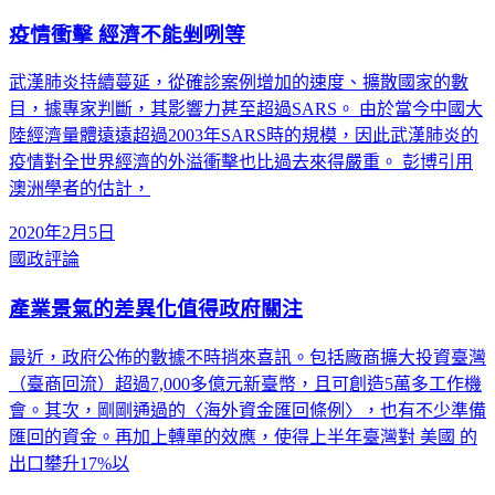
疫情衝擊 經濟不能剉咧等
武漢肺炎持續蔓延，從確診案例增加的速度、擴散國家的數
目，據專家判斷，其影響力甚至超過SARS。 由於當今中國大
陸經濟量體遠遠超過2003年SARS時的規模，因此武漢肺炎的
疫情對全世界經濟的外溢衝擊也比過去來得嚴重。 彭博引用
澳洲學者的估計，
2020年2月5日
國政評論
產業景氣的差異化值得政府關注
最近，政府公佈的數據不時捎來喜訊。包括廠商擴大投資臺灣
（臺商回流）超過7,000多億元新臺幣，且可創造5萬多工作機
會。其次，剛剛通過的〈海外資金匯回條例〉，也有不少準備
匯回的資金。再加上轉單的效應，使得上半年臺灣對 美國 的
出口攀升17%以