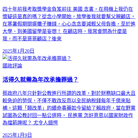
四十年前我考取獎學金負笈前往 美國 念書，在飛機上我仍在
懷疑這是真的嗎？從念小學開始，放學後我就要幫父親顧店，
在寒暑假期間擺攤子賺錢，心心念念要減輕父母負擔，至於進
大學、到美國留學是妄想！ 在顧店時，我常會問為什麼是
我，而不是哥哥顧店？後來
2025年1月20日
國政評論
活得久就需為年改承擔罪過？
蔡政府八年只針對公教進行所謂的改革，對於財務缺口最大且
較急迫的勞保，不僅不敢改反而以全民納稅錢每年千億來貼
補。這顆「類改革」的續命毒藥如今留給了賴政府，當在野黨
試圖為公教討回一點公道時， 民進黨 怎好意思以國家財政作
為擋箭牌呢？ 尤令人錯愕
2025年1月9日