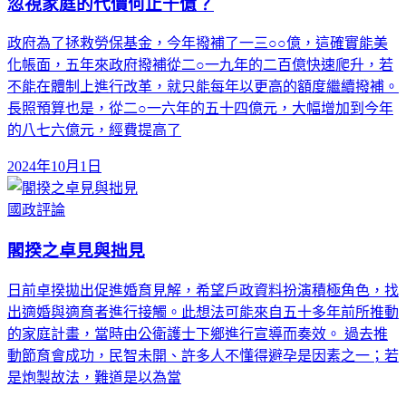
忽視家庭的代價何止千億？
政府為了拯救勞保基金，今年撥補了一三○○億，這確實能美
化帳面，五年來政府撥補從二○一九年的二百億快速爬升，若
不能在體制上進行改革，就只能每年以更高的額度繼續撥補。
長照預算也是，從二○一六年的五十四億元，大幅增加到今年
的八七六億元，經費提高了
2024年10月1日
國政評論
閣揆之卓見與拙見
日前卓揆拋出促進婚育見解，希望戶政資料扮演積極角色，找
出適婚與適育者進行接觸。此想法可能來自五十多年前所推動
的家庭計畫，當時由公衛護士下鄉進行宣導而奏效。 過去推
動節育會成功，民智未開、許多人不懂得避孕是因素之一；若
是炮製故法，難道是以為當