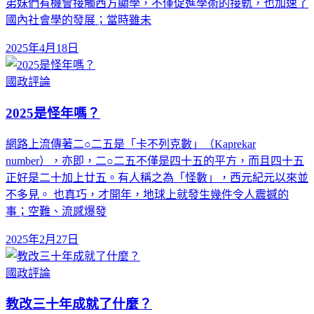
弟妹們有機會接觸西方顯學，不僅促進學術的接軌，也加速了
國內社會學的發展；當時雖未
2025年4月18日
國政評論
2025是怪年嗎？
網路上流傳著二○二五是「卡不列克數」（Kaprekar
number），亦即，二○二五不僅是四十五的平方，而且四十五
正好是二十加上廿五。有人稱之為「怪數」，西元紀元以來並
不多見。 也真巧，才開年，地球上就發生幾件令人震撼的
事；空難、流感爆發
2025年2月27日
國政評論
教改三十年成就了什麼？