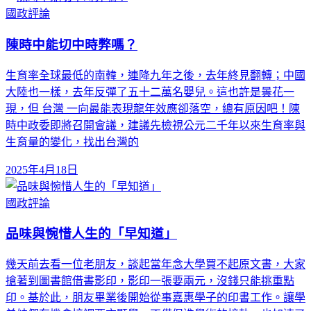
國政評論
陳時中能切中時弊嗎？
生育率全球最低的南韓，連降九年之後，去年終見翻轉；中國
大陸也一樣，去年反彈了五十二萬名嬰兒。這也許是曇花一
現，但 台灣 一向最能表現龍年效應卻落空，總有原因吧！陳
時中政委即將召開會議，建議先檢視公元二千年以來生育率與
生育量的變化，找出台灣的
2025年4月18日
國政評論
品味與惋惜人生的「早知道」
幾天前去看一位老朋友，談起當年念大學買不起原文書，大家
搶著到圖書館借書影印，影印一張要兩元，沒錢只能挑重點
印。基於此，朋友畢業後開始從事嘉惠學子的印書工作。讓學