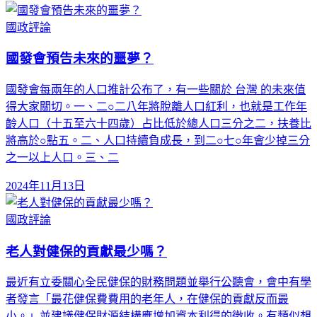
國政評論
國發會預告未來的噩夢？
國發會每兩年的人口推計公布了，有一些關於 台灣 的未來值
得大家關切。一、二○二八年將脫離人口紅利，也就是工作年
齡人口（十五至六十四歲）占比低於總人口三分之二，扶養比
將高於○點五。二、人口持續負成長，到二○七○年會少掉三分
之一以上人口。三、二
2024年11月13日
國政評論
老人對健保的貢獻最少嗎？
最近有立委關心全民健保的財務問題並舉行公聽會，會中有學
者發言「最花健保費費用的老年人，在健保的貢獻反而最
小。」並建議健保財源結構應增加資本利得的徵收。有類似想