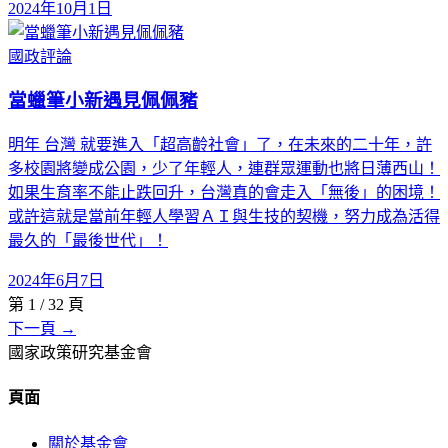
2024年10月1日
國政評論
當蠟筆小新遇見佩佩豬
明年 台灣 就要進入「超高齡社會」了，在未來的二十年，許
多校園將變成公園，少了年輕人，連群眾運動也將日薄西山！
如果生育率不能止跌回升，台灣真的會走入「無後」的困境！
或許這就是當前年輕人學習ＡＩ與生技的契機，努力成為活得
最久的「最後世代」！
2024年6月7日
第
1
/
32
頁
下一頁 →
國家政策研究基金會
頁面
關於基金會