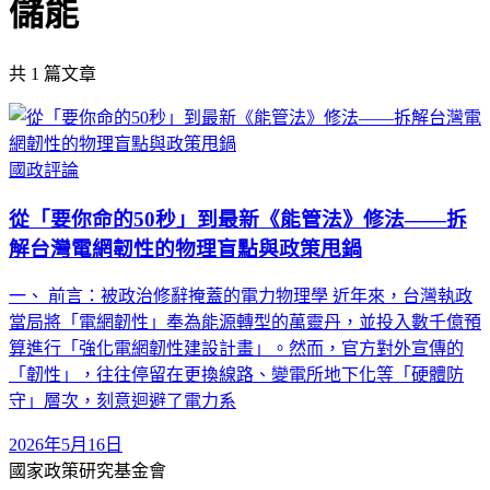
儲能
共
1
篇文章
國政評論
從「要你命的50秒」到最新《能管法》修法——拆
解台灣電網韌性的物理盲點與政策甩鍋
一、 前言：被政治修辭掩蓋的電力物理學 近年來，台灣執政
當局將「電網韌性」奉為能源轉型的萬靈丹，並投入數千億預
算進行「強化電網韌性建設計畫」。然而，官方對外宣傳的
「韌性」，往往停留在更換線路、變電所地下化等「硬體防
守」層次，刻意迴避了電力系
2026年5月16日
國家政策研究基金會