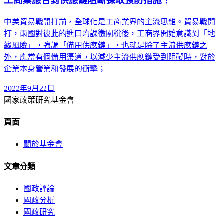
工商業應否對供應鏈阻斷採取預防措施？
中美貿易戰開打前，全球化是工商業界的主流思維。貿易戰開
打，兩國對彼此的進口均課徵關稅後，工商界開始意識到「地
緣風險」，強調「備用供應鏈」，也就是除了主流供應鏈之
外，應當有個備用渠道，以減少主流供應鏈受到阻礙時，對於
企業本身營業和發展的衝擊；
2022年9月22日
國家政策研究基金會
頁面
關於基金會
文章分類
國政評論
國政分析
國政研究