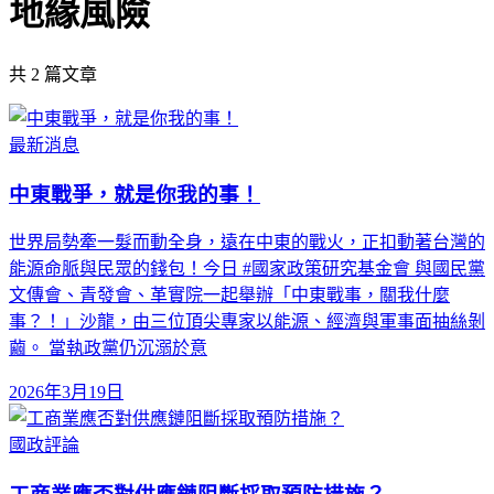
地緣風險
共
2
篇文章
最新消息
中東戰爭，就是你我的事！
世界局勢牽一髮而動全身，遠在中東的戰火，正扣動著台灣的
能源命脈與民眾的錢包！今日 #國家政策研究基金會 與國民黨
文傳會、青發會、革實院一起舉辦「中東戰事，關我什麼
事？！」沙龍，由三位頂尖專家以能源、經濟與軍事面抽絲剝
繭。 當執政黨仍沉溺於意
2026年3月19日
國政評論