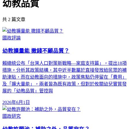
幼教品質
共
2
篇文章
國政評論
幼教擴量能 撒錢不顧品質？
賴總統公布「台灣人口對策新戰略—家庭支持篇」，提出18項
措施。分析其政策結構，其中近半數屬於直接發放給民眾的補
助津貼，而在幼教面向的措施中，政策焦點仍停留在「費用」
及「擴大量能」，兩者皆為既有政策，但對於攸關幼兒實質發
展的「幼教品質」管控與
2026年6月1日
國政研究