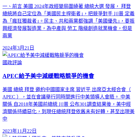
一、前言 美國 2024年政經變局圍繞著 總統大選 發展， 拜登
總統將自己定位為「美國民主捍衛者｣，把競爭對手 川普 定義
為「瘋狂獨裁者｣。民主、共和兩黨都強調「美國優先｣，要振
興經濟發展製造業，為中產與 勞工 階級創造就業機會，但是
兩黨
2024年3月21日
國政評論
APEC給予美中減緩戰略競爭的機會
美國 總統 拜登 邀約中國國家主席 習近平 出席亞太經合會（
APEC ），並在會議舉行同時間進行中美領導人會晤。 中美
關係 自2018年美國前總統 川普 公布301調查結果後，美中經
濟關係持續惡化，到現任總統拜登依舊未有好轉，甚至出現美
中
2023年11月22日