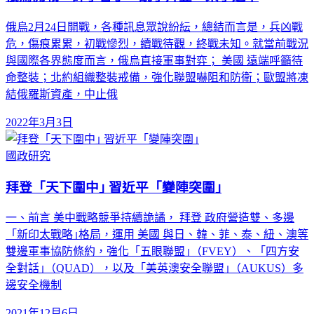
俄烏2月24日開戰，各種訊息眾說紛紜，總結而言是，兵凶戰
危，傷痕累累，初戰慘烈，續戰待觀，終戰未知。就當前戰況
與國際各界態度而言，俄烏直接軍事對弈； 美國 遠端呼籲待
命整裝；北約組織整裝戒備，強化聯盟嚇阻和防衛；歐盟將凍
結俄羅斯資產，中止俄
2022年3月3日
國政研究
拜登「天下圍中｣ 習近平「變陣突圍｣
一、前言 美中戰略競爭持續詭譎， 拜登 政府營造雙、多邊
「新印太戰略｣格局，運用 美國 與日、韓、菲、泰、紐、澳等
雙邊軍事協防條約，強化「五眼聯盟｣（FVEY）、「四方安
全對話｣（QUAD），以及「美英澳安全聯盟｣（AUKUS）多
邊安全機制
2021年12月6日