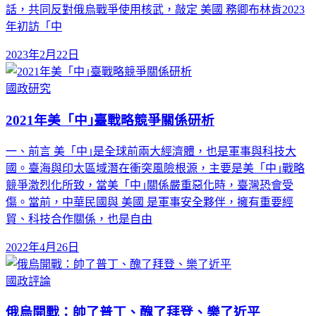
話，共同反對俄烏戰爭使用核武，敲定 美國 務卿布林肯2023
年初訪「中
2023年2月22日
國政研究
2021年美「中｣臺戰略競爭關係研析
一、前言 美「中｣是全球前兩大經濟體，也是軍事與科技大
國。臺海與印太區域潛在衝突風險根源，主要是美「中｣戰略
競爭激烈化所致，當美「中｣關係嚴重惡化時，臺灣恐會受
傷。當前，中華民國與 美國 是軍事安全夥伴，擁有重要經
貿、科技合作關係，也是自由
2022年4月26日
國政評論
俄烏開戰：帥了普丁、醜了拜登、樂了近平