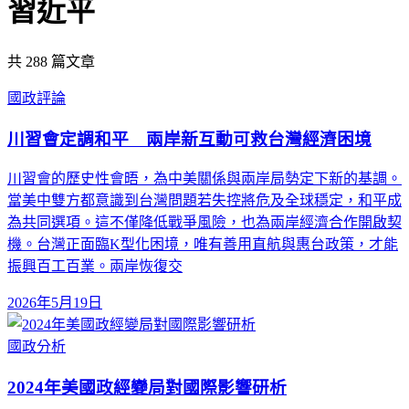
習近平
共
288
篇文章
國政評論
川習會定調和平 兩岸新互動可救台灣經濟困境
川習會的歷史性會晤，為中美關係與兩岸局勢定下新的基調。
當美中雙方都意識到台灣問題若失控將危及全球穩定，和平成
為共同選項。這不僅降低戰爭風險，也為兩岸經濟合作開啟契
機。台灣正面臨K型化困境，唯有善用直航與惠台政策，才能
振興百工百業。兩岸恢復交
2026年5月19日
國政分析
2024年美國政經變局對國際影響研析