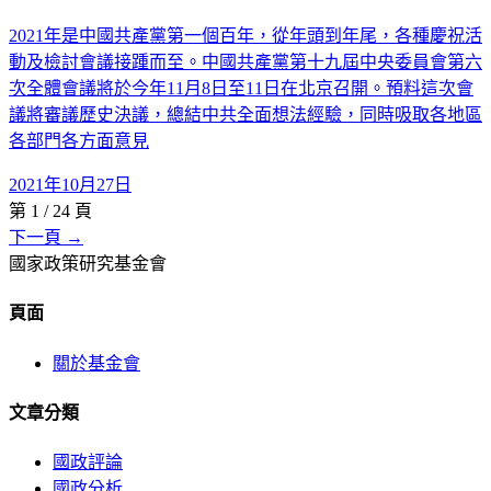
2021年是中國共產黨第一個百年，從年頭到年尾，各種慶祝活
動及檢討會議接踵而至。中國共產黨第十九屆中央委員會第六
次全體會議將於今年11月8日至11日在北京召開。預料這次會
議將審議歷史決議，總結中共全面想法經驗，同時吸取各地區
各部門各方面意見
2021年10月27日
第
1
/
24
頁
下一頁 →
國家政策研究基金會
頁面
關於基金會
文章分類
國政評論
國政分析