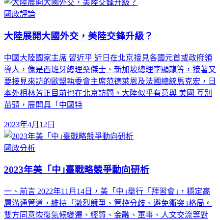
國政評論
大陸展開大國外交，美陸交鋒升級？
中國大陸國家主席 習近平 近日在北京接見各國元首或政府領
導人，像是西班牙總理桑傑士、新加坡總理李顯龍等，接著又
要接見來訪的歐盟執委會主席范德萊恩及法國總統馬克宏，日
本外相林芳正目前也在北京訪問。大陸似乎有意與 美國 互別
苗頭，展開具「中國特
2023年4月12日
國政分析
2023年美「中｣臺戰略競爭動向研析
一、前言 2022年11月14日，美「中｣舉行「拜習會｣，穩定高
層溝通管道，維持「激烈競爭、管控分歧、避免衝突｣格局。
雙方同意恢復氣候變遷、經貿、金融、軍事、人文交流等對