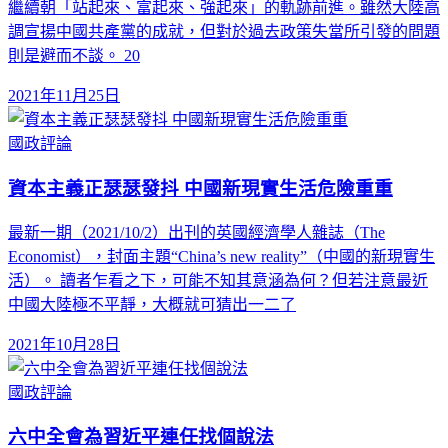
繼續朝「站起來、富起來、強起來」的軌跡前進。雖然大陸高
調宣揚中國共產黨的成就，但對於過去政策失當所引發的問題
則是避而不談。 20
2021年11月25日
國政評論
資本主義正瑟瑟發抖 中國新現實生活危險重重
最新一期（2021/10/2）出刊的英國經濟學人雜誌（The
Economist），封面主題“China’s new reality”（中國的新現實生
活）。 讀者乍看之下，可能不知其意涵為何？但若注意最近
中國大陸極不平靜，大概就可猜出一二了
2021年10月28日
國政評論
六中全會為習近平連任找個說法