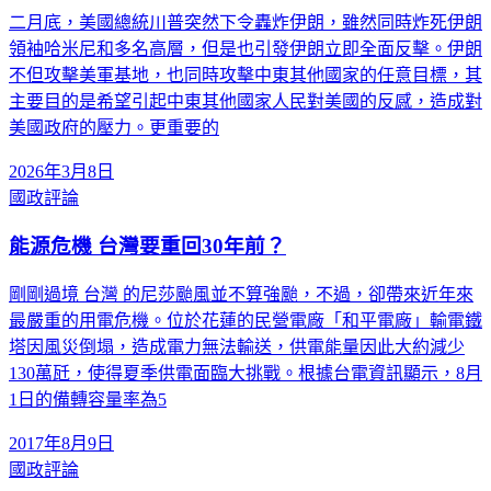
二月底，美國總統川普突然下令轟炸伊朗，雖然同時炸死伊朗
領袖哈米尼和多名高層，但是也引發伊朗立即全面反擊。伊朗
不但攻擊美軍基地，也同時攻擊中東其他國家的任意目標，其
主要目的是希望引起中東其他國家人民對美國的反感，造成對
美國政府的壓力。更重要的
2026年3月8日
國政評論
能源危機 台灣要重回30年前？
剛剛過境 台灣 的尼莎颱風並不算強颱，不過，卻帶來近年來
最嚴重的用電危機。位於花蓮的民營電廠「和平電廠」輸電鐵
塔因風災倒塌，造成電力無法輸送，供電能量因此大約減少
130萬瓩，使得夏季供電面臨大挑戰。根據台電資訊顯示，8月
1日的備轉容量率為5
2017年8月9日
國政評論