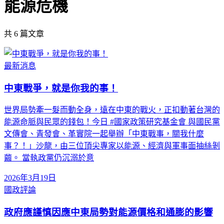
能源危機
共
6
篇文章
最新消息
中東戰爭，就是你我的事！
世界局勢牽一髮而動全身，遠在中東的戰火，正扣動著台灣的
能源命脈與民眾的錢包！今日 #國家政策研究基金會 與國民黨
文傳會、青發會、革實院一起舉辦「中東戰事，關我什麼
事？！」沙龍，由三位頂尖專家以能源、經濟與軍事面抽絲剝
繭。 當執政黨仍沉溺於意
2026年3月19日
國政評論
政府應謹慎因應中東局勢對能源價格和通膨的影響