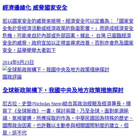
經濟邊緣化 威脅國家安全
若以國家安全的威脅來檢視，經濟安全可以定義為：「國家安
全免於受經濟活動或經濟政策的負面影響。」而造成經濟安全
危機，可能來自於內部或外部因素。據此， 台灣 已面臨經濟
安全的威脅，政府宜加以正視並尋求改善，否則亦會危及國家
安全，茲舉犖犖大者如下
2014年9月23日
國政評論
全球新政架構下，我國中央及地方政策措施探討
尼古拉．史登(Nicholas Stern)結合其政治經驗及經濟專長，撰
寫了《全球新政》一書，探討英國、乃至全球，面對能源耗
竭、氣候變遷，所應採取的作為。中華民國因為特殊的歷史、
國際政治因素，也許難以主動參與相關國際制度的建立，但
是，這不代