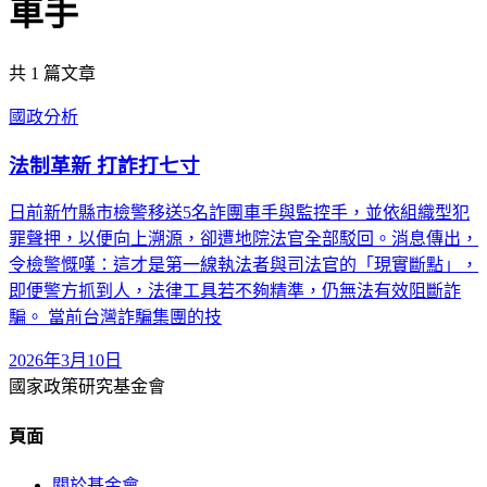
車手
共
1
篇文章
國政分析
法制革新 打詐打七寸
日前新竹縣市檢警移送5名詐團車手與監控手，並依組織型犯
罪聲押，以便向上溯源，卻遭地院法官全部駁回。消息傳出，
令檢警慨嘆：這才是第一線執法者與司法官的「現實斷點」，
即便警方抓到人，法律工具若不夠精準，仍無法有效阻斷詐
騙。 當前台灣詐騙集團的技
2026年3月10日
國家政策研究基金會
頁面
關於基金會