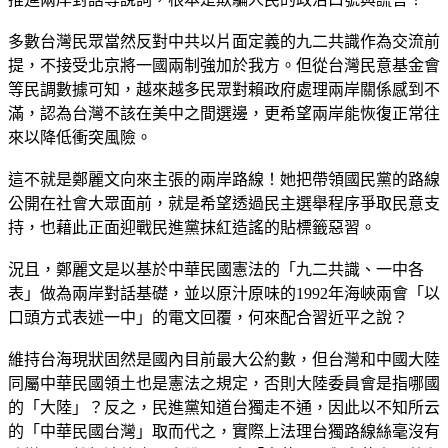
多數台灣民眾當然反對中共以片面定義的九二共識作為交流前
提，不接受北京將一國兩制強加於我方。但從台灣民意基金會
等民調數據可知，越來越多民眾對賴政府處理兩岸關係感到不
滿，認為台灣不該在美中之間選邊，更希望兩岸能恢復正常往
來以降低衝突風險。
這不就是鄭麗文向來主張的兩岸路線！她把帶領國民黨的路線
公開在社會大眾面前，就是希望透過民主選舉程序爭取民意支
持，也藉此正面迎戰民進黨抹紅造謠的貼標籤惡習。
況且，鄭麗文是以基於中華民國憲法的「九二共識、一中各
表」做為兩岸對話基礎，並以原汁原味的1992年海峽兩會「以
口頭方式表述一中」的電文回覆，何來配合習近平之說？
維持台海現狀固然是國內目前最大公約數，但台灣和中國大陸
同屬中華民國領土也是憲法之規定，否則大陸委員會是指哪國
的「大陸」？反之，民進黨知道台獨走不通，因此以不知所云
的「中華民國台灣」取而代之，實際上法理台獨路線絲毫沒有