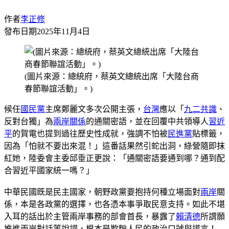
作者
李正修
發布日期
2025年11月4日
(圖片來源：總統府，蔡英文總統出席「大陸台商
春節聯誼活動」。)
候任
國民黨
主席鄭麗文多次公開主張，
台灣
應以「
九二共識
、
反對台獨」為
兩岸關係
的通關密語，並在回覆中共領導人
習近
平
的賀電也提到過往歷史性成就，強調不怕被
民進黨
貼標籤，
因為「怕就不要出來混！」這番話果然引蛇出洞，綠營隨即抹
紅她，陸委會主委邱垂正更說：「通關密語要通到哪？通到配
合習近平國家統一嗎？」
中華民國既是民主國家，朝野政黨要抱持何種立場面對
兩岸
關
係，本是各政黨的選擇，也各憑本事爭取民意支持。如此不堪
入耳的話出於主管兩岸事務的部會首長，暴露了
賴清德
所謂願
推進兩岸對話等說詞，根本是欺騙人民的政治口號與謊言！