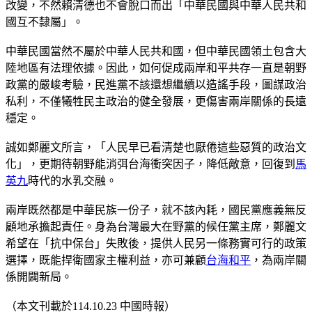
改變，不然賴清德也不會脫口而出「中華民國與中華人民共和
國互不隸屬」。
中華民國當然不屬於中華人民共和國，但中華民國領土包含大
陸地區有法理依據。因此，如何促成兩岸和平共存一直是朝野
政黨的嚴峻考驗，民進黨不該還想繼續以造謠手段，圖謀政治
私利，不僅犧牲民主政治的健全發展，更傷害兩岸關係的長遠
穩定。
誠如鄭麗文所言，「人民早已看清楚也厭倦這些惡質的政治文
化」，更期待朝野能消弭台海衝突因子，降低敵意，回復到
馬
英九
時代的水乳交融。
兩岸既然都是中華民族一份子，就不該內耗，國民黨應義無反
顧地承擔起責任。身為台灣最大在野黨的候任黨主席，鄭麗文
希望在「抗中保台」失敗後，提供人民另一條務實可行的政策
選擇，既能捍衛國家主權利益，亦可兼顧
台海和平
，為兩岸關
係開闢新局。
（本文刊載於114.10.23 中國時報）