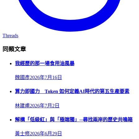
Threads
同類文章
我經歷的那一場食用油風暴
魏國彥
2026年7月16日
算力即國力 Token 如何定義AI時代的第五生產要素
林建甫
2026年7月2日
解構「低級紅」與「極端獨」─尋找兩岸的歷史共鳴箱
黃士修
2026年6月29日