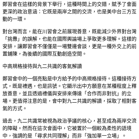
鄭習會在這樣的背景下舉行，這種時間上的交錯，賦予了會面
更深的政治意涵：它既是兩岸之間的交流，也是美中台三方互
動的一環。
對台灣而言，能在川習會之前展現善意，既能減少外界對台灣
「挑釁」的誤解，也能在國際輿論場上爭取更多理解。這樣的
安排，讓鄭習會不僅僅是一場雙邊會談，更是一種外交上的前
置鋪陳，為後續的國際互動創造空間。
中高規格接待與九二共識的客氣解讀
鄭習會中的一個亮點是中方給予的中高規格接待。這種接待方
式，既是禮遇，也是訊號。它顯示出中方願意在某種程度上釋
放善意，並且透過禮儀與安排來傳達「合作而非對抗」的立
場。更值得注意的是，會中對九二共識的解讀，採取了相對客
氣的方式。
過去，九二共識常被視為政治爭議的核心，甚至成為兩岸交流
的障礙。然而在這次會面中，它被置於一個較為柔性的語境
中，強調的是「尋求共同理解」而非「強加單一立場」。