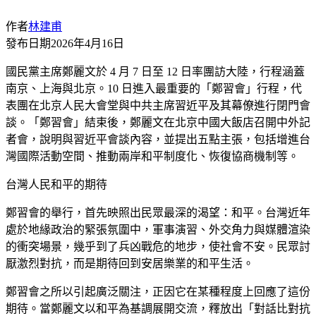
作者
林建甫
發布日期
2026年4月16日
國民黨主席鄭麗文於 4 月 7 日至 12 日率團訪大陸，行程涵蓋
南京、上海與北京。10 日進入最重要的「鄭習會」行程，代
表團在北京人民大會堂與中共主席習近平及其幕僚進行閉門會
談。「鄭習會」結束後，鄭麗文在北京中國大飯店召開中外記
者會，說明與習近平會談內容，並提出五點主張，包括增進台
灣國際活動空間、推動兩岸和平制度化、恢復協商機制等。
台灣人民和平的期待
鄭習會的舉行，首先映照出民眾最深的渴望：和平。台灣近年
處於地緣政治的緊張氛圍中，軍事演習、外交角力與媒體渲染
的衝突場景，幾乎到了兵凶戰危的地步，使社會不安。民眾討
厭激烈對抗，而是期待回到安居樂業的和平生活。
鄭習會之所以引起廣泛關注，正因它在某種程度上回應了這份
期待。當鄭麗文以和平為基調展開交流，釋放出「對話比對抗