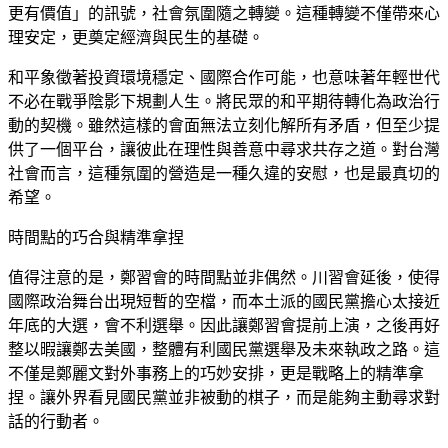
更有價值」的訊號，社會氛圍隨之轉變。這種轉變不僅帶來心
理安定，更奠定經濟與民生的基礎。
和平象徵著投資環境穩定、國際合作可能，也意味著年輕世代
不必在戰爭陰影下規劃人生。將民眾的和平期待轉化為政治行
動的契機。雖然這樣的會面無法立刻化解所有矛盾，但至少提
供了一個平台，讓彼此在理性與善意中尋求共存之道。對台灣
社會而言，這種氛圍的營造是一種久違的安慰，也是最真切的
希望。
時間點的巧合與精準拿捏
值得注意的是，鄭習會的時間點並非偶然。川習會延後，使得
國際政治舞台出現短暫的空檔，而本土派的國民黨擔心太接近
年底的大選，會不利選舉。因此讓鄭習會提前上演，之後再好
整以暇讓鄭去美國，整體有利國民黨選舉及未來執政之路。這
不僅是鄭麗文對外事務上的巧妙安排，更是戰略上的精準拿
捏。讓外界看見國民黨並非被動的棋子，而是能夠主動尋求對
話的行動者。