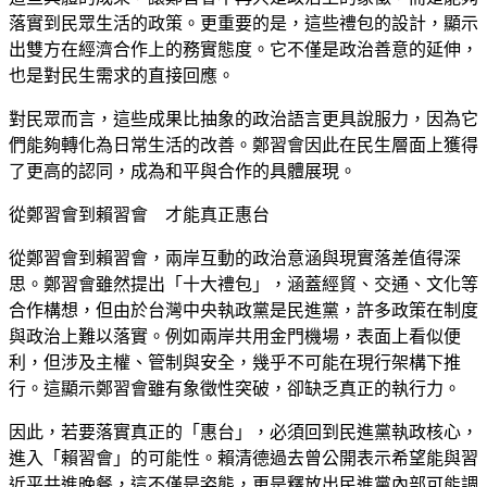
落實到民眾生活的政策。更重要的是，這些禮包的設計，顯示
出雙方在經濟合作上的務實態度。它不僅是政治善意的延伸，
也是對民生需求的直接回應。
對民眾而言，這些成果比抽象的政治語言更具說服力，因為它
們能夠轉化為日常生活的改善。鄭習會因此在民生層面上獲得
了更高的認同，成為和平與合作的具體展現。
從鄭習會到賴習會 才能真正惠台
從鄭習會到賴習會，兩岸互動的政治意涵與現實落差值得深
思。鄭習會雖然提出「十大禮包」，涵蓋經貿、交通、文化等
合作構想，但由於台灣中央執政黨是民進黨，許多政策在制度
與政治上難以落實。例如兩岸共用金門機場，表面上看似便
利，但涉及主權、管制與安全，幾乎不可能在現行架構下推
行。這顯示鄭習會雖有象徵性突破，卻缺乏真正的執行力。
因此，若要落實真正的「惠台」，必須回到民進黨執政核心，
進入「賴習會」的可能性。賴清德過去曾公開表示希望能與習
近平共進晚餐，這不僅是姿態，更是釋放出民進黨內部可能調