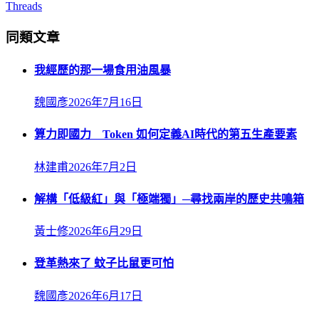
Threads
同類文章
我經歷的那一場食用油風暴
魏國彥
2026年7月16日
算力即國力 Token 如何定義AI時代的第五生產要素
林建甫
2026年7月2日
解構「低級紅」與「極端獨」─尋找兩岸的歷史共鳴箱
黃士修
2026年6月29日
登革熱來了 蚊子比鼠更可怕
魏國彥
2026年6月17日