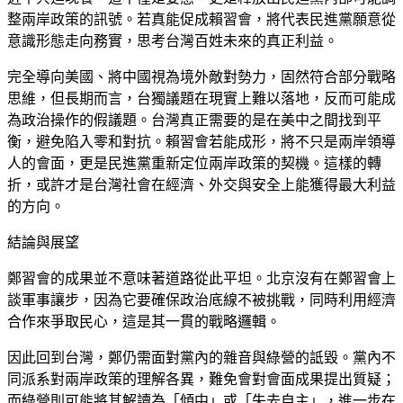
整兩岸政策的訊號。若真能促成賴習會，將代表民進黨願意從
意識形態走向務實，思考台灣百姓未來的真正利益。
完全導向美國、將中國視為境外敵對勢力，固然符合部分戰略
思維，但長期而言，台獨議題在現實上難以落地，反而可能成
為政治操作的假議題。台灣真正需要的是在美中之間找到平
衡，避免陷入零和對抗。賴習會若能成形，將不只是兩岸領導
人的會面，更是民進黨重新定位兩岸政策的契機。這樣的轉
折，或許才是台灣社會在經濟、外交與安全上能獲得最大利益
的方向。
結論與展望
鄭習會的成果並不意味著道路從此平坦。北京沒有在鄭習會上
談軍事讓步，因為它要確保政治底線不被挑戰，同時利用經濟
合作來爭取民心，這是其一貫的戰略邏輯。
因此回到台灣，鄭仍需面對黨內的雜音與綠營的詆毀。黨內不
同派系對兩岸政策的理解各異，難免會對會面成果提出質疑；
而綠營則可能將其解讀為「傾中」或「失去自主」，進一步在