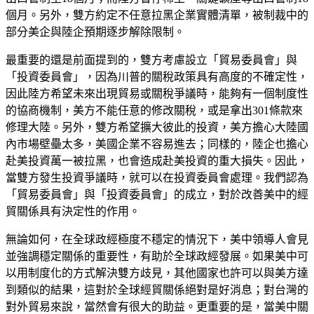
個月。另外，雙方約定不任意拉黑企業實體清單，被制裁中的
部分美企與陸企預期逐步解除限制。
最重要的還是前面提到的，雙方考慮設立「貿易委員會」與
「投資委員會」，因為川普的關稅政策具有高度的不確定性，
因此陸方希望未來出現貿易或關稅爭議時，能夠有一個制度性
的協商機制，美方不能任意的修改關稅，或是拿出301條款來
修理大陸。另外，雙方希望擴大彼此的投資，美方擔心大陸國
內市場壁壘太多，美國企業不容易進去；同樣的，陸企也擔心
赴美投資萬一被拉黑，也會造成赴美投資的重大損失。因此，
當雙方發生投資爭議時，就可以在投資委員會處理。我們認為
「貿易委員會」與「投資委員會」的成立，對於改善美中的經
貿關係具有決定性的作用。
無論如何，在全球政經極度不穩定的情況下，美中領導人會見
並強調穩定關係的重要性，有助於全球政經發展。如果美中可
以用制度化的方式解決雙方歧見，其他國家也許可以與美方達
到類似的結果，這對於全球經貿關係絕對是好消息；對台灣的
對外貿易來說，當然會有很大的助益。更重要的是，當美中關