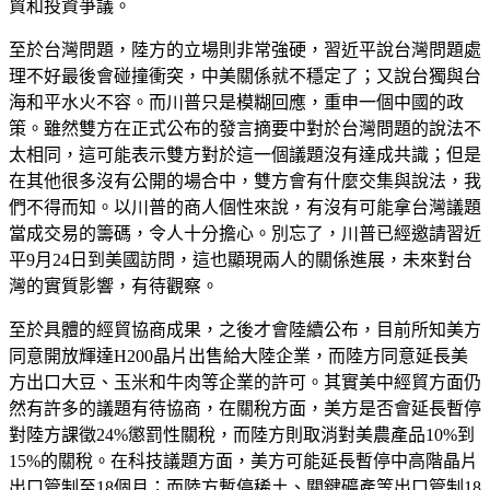
貿和投資爭議。
至於台灣問題，陸方的立場則非常強硬，習近平說台灣問題處
理不好最後會碰撞衝突，中美關係就不穩定了；又說台獨與台
海和平水火不容。而川普只是模糊回應，重申一個中國的政
策。雖然雙方在正式公布的發言摘要中對於台灣問題的說法不
太相同，這可能表示雙方對於這一個議題沒有達成共識；但是
在其他很多沒有公開的場合中，雙方會有什麼交集與說法，我
們不得而知。以川普的商人個性來說，有沒有可能拿台灣議題
當成交易的籌碼，令人十分擔心。別忘了，川普已經邀請習近
平9月24日到美國訪問，這也顯現兩人的關係進展，未來對台
灣的實質影響，有待觀察。
至於具體的經貿協商成果，之後才會陸續公布，目前所知美方
同意開放輝達H200晶片出售給大陸企業，而陸方同意延長美
方出口大豆、玉米和牛肉等企業的許可。其實美中經貿方面仍
然有許多的議題有待協商，在關稅方面，美方是否會延長暫停
對陸方課徵24%懲罰性關稅，而陸方則取消對美農產品10%到
15%的關稅。在科技議題方面，美方可能延長暫停中高階晶片
出口管制至18個月；而陸方暫停稀土、關鍵礦產等出口管制18