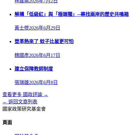
林建甫
2026年7月2日
解構「低級紅」與「極端獨」─尋找兩岸的歷史共鳴箱
黃士修
2026年6月29日
登革熱來了 蚊子比鼠更可怕
魏國彥
2026年6月17日
建立保障教師制度
張瑞雄
2026年6月8日
查看更多
國政評論
→
← 返回文章列表
國家政策研究基金會
頁面