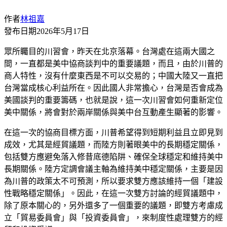
作者
林祖嘉
發布日期
2026年5月17日
眾所矚目的川習會，昨天在北京落幕。台灣處在這兩大國之
間，一直都是美中協商談判中的重要議題，而且，由於川普的
商人特性，沒有什麼東西是不可以交易的；中國大陸又一直把
台灣當成核心利益所在。因此國人非常擔心，台灣是否會成為
美國談判的重要籌碼，也就是說，這一次川習會如何重新定位
美中關係，將會對於兩岸關係與美中台互動產生顯著的影響。
在這一次的協商目標方面，川普希望得到短期利益且立即見到
成效，尤其是經貿議題，而陸方則著眼美中的長期穩定關係，
包括雙方應避免落入修昔底德陷阱、確保全球穩定和維持美中
長期關係。陸方定調會議主軸為維持美中穩定關係，主要是因
為川普的政策太不可預測，所以要求雙方應該維持一個「建設
性戰略穩定關係」。因此，在這一次雙方討論的經貿議題中，
除了原本關心的，另外還多了一個重要的議題，即雙方考慮成
立「貿易委員會」與「投資委員會」，來制度性處理雙方的經