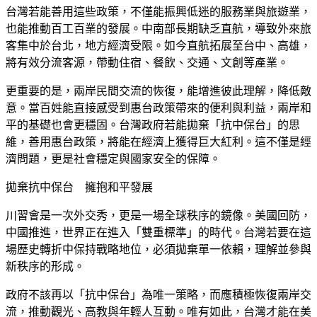
台灣若能善用這些政策，不僅能振興低迷的服務業與旅遊業，
也能推動百工百業的發展。中南部長期缺乏直航，導致外來旅
客集中於台北，地方經濟受限。如今直航拓展至台中、高雄，
將有效分流客源，帶動住宿、餐飲、交通、文創等產業。
更重要的是，兩岸民間交流的恢復，能增進彼此理解，降低敵
意。當百姓能直接感受到惠台政策帶來的便利與利益，兩岸和
平的基礎也會更穩固。台灣政府若能拋棄「抗中保台」的思
維，善用惠台政策，將能在經濟上獲得巨大紅利。這不僅是經
濟問題，更是社會穩定與國家安全的保障。
拋棄抗中保台 擁抱和平發展
川習會是一次外交秀，更是一場全球秩序的鏡像。美國回防，
中國推進，世界正在進入「雙重標準」的時代。台灣若要在這
場歷史轉折中保持戰略地位，必須拋棄單一依賴，理解並參與
新秩序的形成。
政府不該再以「抗中保台」為唯一策略，而應積極恢復兩岸交
流，推動觀光、高教與年輕人互動。唯有如此，台灣才能在美