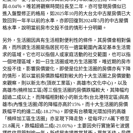
與-0.04％。唯若將觀察時間拉長至二年，亦可發現房價似已
進入盤整修正的格局，如2025年10月的大台北中古屋房價已大
致回到一年半以前的水準，亦即回復到2024年5月的中古屋價
格水準，說明當前房市交投不佳的情形十分明顯。
另外，生活圈因具有生活相對便利性的條件，其房價會相對偏
高，而所謂生活圈是指居民可在一適當範圍內滿足基本生活需
求的區域。它也可以指個人或家庭活動的社交範圍，也可以指
一個地理區域，如一日生活圈或地方生活圈等，唯近期的房市
交投不佳，影響房價變化，即使是位於生活圈的房價亦有下降
的情形，若以當前房價跌幅相對較大的十大生活圈之房價變動
來觀察，則以新北市(頂崁工業區)、高雄市(文化中心)，以及
高雄市(楠梓加工區)等三個生活圈的房價跌幅較大，其降幅均
超過二成以上，而降幅相對較小的新北市(台北港特定區)與高
雄市(內惟生活圈)等的降幅亦高於15%，而十大生活圈的房價
跌幅平均約達二成(-18.27%)，即使有台積電光環加持的高雄
「楠梓加工區生活圈」亦呈現下降走勢，從每坪27.6萬下修至
21.8萬元，跌幅超過二成(-21.01%)，主要因央行實施第七波選
擇性信用管制逾一年，新成屋市場首當其衝，買氣不佳，房價