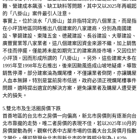
難、營建成本飆漲、缺工缺料等問題，其中又以2025年再崛起
的「八掛山」案件最引人注意。
事實上，位於淡水「八掛山」並非指特定的八個業主，而是指
在小坪頂地區同時推出八個建案的八家建商，分別為南國建
設、擎碧建設、東隆五金、德葳建設、長谷建設、大華建設、
廣豐實業等八家業者，這八個建案因資金來源不繼，加上銷售
不佳而停擺，僅能將未能如期完工的建案高掛市場，又因位於
小坪頂，因而形成所謂的「八掛山」。另外，這些建案大多在
1995年至1998年左右推出，後來因颱風造成山坡地疑慮，導致
銷售停滯，部分建案淪為爛尾樓，不僅讓業者倒閉，亦讓購屋
人血本無歸，特別是當前房市低迷，政府必須正視爛尾樓事件
問題，適時提出適宜的解決方案，避免讓業者及購屋人遭受更
大的損失。
5.雙北市及生活圈房價下跌
首善地區的台北市之房價一向偏高，新北市房價則有逐漸向台
北市靠攏的走勢，唯二者房價的表現不佳，若以2025年10月的
房價變動為例，觀察代表中古屋市場的信義大台北房價月指數
之變化，便可發現台北市與新北市的年跌幅分別為-1.82％