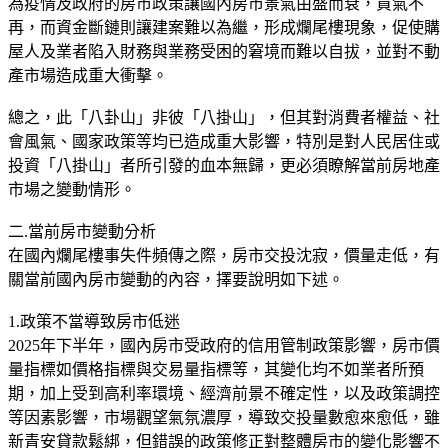
為疫情及政府的房市政策讓國內房市景氣由盛而衰，買氣不
再，而資金斷鏈則讓建案難以為繼，形成爛尾樓現象，促使購
屋人及業者陷入財務與業務受困的窘境而難以自拔，並對不動
產市場造成重大衝擊。
總之，此「八卦山」非彼「八掛山」，但其對消費者權益、社
會風氣、國家政策等均已造成重大影響，特別是對人民居住或
投資「八掛山」者所引發的血本無歸，更必須瞭解當前房地產
市場之變動情形。
二.當前房市變動分析
在國內爛尾樓事失件頻傳之際，房市交投沈寂，價量走低，有
關當前國內房市變動的內容，擇要說明如下述。
1.政策不當導致房市低迷
2025年下半年，國內房市受政府的信用管制政策影響，房市價
量指標如價格指標與交易量指標等，其變化均不如業者所預
期，加上受到高利率環境、經濟前景不確定性，以及政策調控
等因素影響，市場觀望氣氛濃厚，導致交投量數愈來愈低，雖
新青安貸款鬆綁，但錯誤的政策修正對整體房市的變化影響不