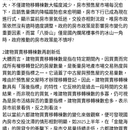
大，不僅建物移轉棟數大幅度減少，房市預售屋市場每況愈
下，且銷售量價的降幅趨勢愈來愈明顯，房市下行已成為現在
進行式，顯示當前房市景氣低迷，交投亦相對沈寂，唯房市政
策依然沒有適時適度調整。政府的房市政策是影響房市變化的
重要因素，而當「八掛山」僅是國內爛尾樓事件的冰山一角
時，政府推動的房市政策能不慎呼?
2建物買賣移轉棟數再創新低
大體而言，建物買賣移轉棟數是指在特定期間內，因買賣而完
成所有權移轉登記的房屋數量，是衡量房地產市場交易熱度與
買氣的重要指標之一。它涵蓋了中古屋與預售屋的交易量數，
唯由於預售屋交屋時才辦理移轉登記，因此，建物買賣移轉棟
數具有「落後指標」的特性，它反映的是過去一段時間的交易
結果，而非現在的買氣，唯建物買賣移轉棟數的多寡，仍可視
為是房市活絡與否的重要指標，建物買賣移轉棟數愈多，表示
房市前景看俏，反之則看淡。
若以當前六都建物買賣移轉棟數的變化來做觀察，便可發現國
內房市交投沈滯的情形相對明顯，如2025上半年，在「金龍海
嘯」的限貸令的衝擊下，房市交易量持續走低，六都建物買賣