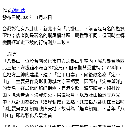
作者
謝明瑞
發布日期
2025年11月28日
台灣彰化有八卦山，新北市有「八掛山」，前者是有名的遊覽
聖地；後者則是著名的爛尾樓地區，屬性雖不同，但因時空轉
變而逐漸走下坡的行情則無二致。
一.前言
「八卦山」位於台灣彰化市東方之卦山里轄內，屬八卦台地西
北丘陵，海拔雖不滿百(97公尺)，但早期甚受重視；1836年，
在地方士紳的建議下建了「定軍山寨」，爾後改名為「定軍
山」，主要是作為彰化縣城之守軍扼要，因而有「定寨望洋」
的美名，在彰化的焰峰朝霞、鹿港夕照、鎮亭晴雲、線社煙
雨、虎溪春濤、海豐漁火、眉潭秋月，以及肚山橋歌等八景
中，八卦山為觀賞「焰峰朝霞」之點，其是指八卦山在日出時
的壯麗景象如朝霞映照天地，故稱為「焰峰朝霞」，昔年「八
卦山」即為彰化八景之首。