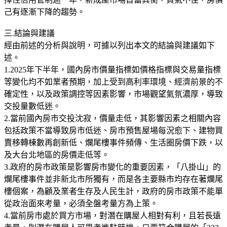
己有逐漸下降的趨勢。
三.結論與建議
經由前述的分析與說明，可據以列出本文的結論與建議如下
述。
1.2025年下半年，國內房市價量指標如價格指標與交易量指標
等變化均不如業者預期，加上受到高利率環境、經濟前景的不
確定性，以及政策調控等因素影響，市場觀望氣氛濃厚，導致
交投量數低迷。
2.當前國內房市交投沈寂，價量走低，其影響因素之相關內容
包括政策不當導致房市低迷、房市預售屋場每況愈下、建物買
賣移轉棟數再創新低、爛尾樓事件頻傳、生活圈房價下跌，以
及大台北地區的房價走低等。
3.政府的房市政策是影響房市變化的重要因素，「八掛山」的
爛尾樓事件並非新北市所獨有，而是各主要縣市均存在著爛尾
樓個案，為顧及業者生存及人民生計，政府的房市政策不能單
從政治面來考量，必須全盤考量方為上策。
4.當前房市處於買方市場，對潛在購屋人相對有利，且若長遠