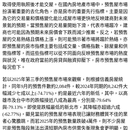
取得使用執照後才能交屋。在國內房地產市場中，預售屋市場
扮演著重要的去化角色，亦是房市的重要先行指標。主要是因
為它的交易量和價格變化能比成屋市場更快地反映建商對未來
景氣的預期。當預售屋的交易量開始下滑，代表市場趨冷，建
商也可能因為預期未來房價會下跌而減少推案。反之，若預售
屋的交易熱絡且價格上漲，則可能預示著市場將趨於熱絡。亦
即預售屋的房市指標主要包括成交量、價格指數、餘屋量和供
需指標等，而這些指標可以從不同面向反映預售屋市場的熱度
與狀況，唯在政府當前的房貸與融資抑壓下，房市預售屋市場
每況愈下。
若以2025年第三季的預售屋市場來觀察，則根據信義房屋統
計，同年9月的預售件數約2,084件，較2024年同期的8,242件大
幅減少七成以上(-74.71%)，約是最近六年的新低，其中，以高
雄市及台中市的跌幅接近八成為最高，分別是-79.64%
與-79.13%，即使是跌幅最低的新北市，其降幅亦超過六成
(-62.77%)，顯見當前的預售屋市場表現已讓財務體質不佳的業
者心驚膽跳，而若2025年的預售數量跌破4萬件，則不少房屋
可能預售階段無法出清短期內房市供需失衡現象會更明顯，如