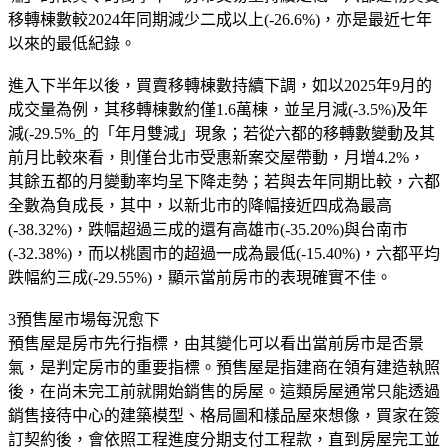
移轉棟數較2024年同期減少二成以上(-26.6%)，亦是最近七年
以來的最低紀錄。
進入下半年以後，買賣移轉棟數持續下調，如以2025年9月的
成交量為例，其移轉棟數約僅1.6萬棟，並呈月減(-3.5%)及年
減(-29.5%_的「年月雙減」現象；若從六都的移轉數變動及其
前月比較來看，則僅台北市受惠新案交屋帶動，月增4.2%，
其餘五都的月變動率均呈下降走勢；若與去年同期比較，六都
全數為負成長，其中，以新北市的降幅接近四成為最高
(-38.32%)，跌幅超過三成的還有高雄市(-35.20%)與台南市
(-32.38%)，而以桃園市的超過一成為最低(-15.40%)，六都平均
跌幅約三成(-29.55%)，顯示當前房市的表現確實不佳。
3預售屋市場每況愈下
預售屋是房市先行指標，由其變化可以看出當前房市是否景
氣，是判定房市的重要指標。預售屋是指建商在領有建造執照
後，在尚未完工前就開始銷售的房屋。這類房屋通常只能透過
銷售接待中心的建築模型、格局圖和樣品屋來想像，買家在簽
訂契約後，會依照工程進度分期支付工程款，直到房屋完工並