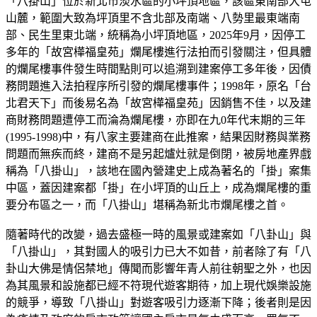
「八掛山」位於新北市淡水區的小坪頂地區，該區東南部大屯
山麓，範圍大致為坪頂里不含北部及南端、八勢里最東端南
部、民生里東北端，統稱為小坪頂地區，2025年9月，因停工
多年的「故宮樺福皇苑」爛尾樓進行法拍而引發關注，但具體
的爛尾樓事件發生時間點則可以追溯到建案停工多年後，因債
務問題進入法拍程序所引發的爛尾樓事件；1998年，原名「台
北君天下」而後易名為「故宮樺福皇苑」因銷售不佳，以及建
商財務問題遭停工而淪為爛尾樓，亦即在九0年代末期的三年
(1995-1998)中，有八家主要建商在此推案，結果因財務與業務
問題而無疾而終，建商不是另起爐灶就是倒閉，被房地產界戲
稱為「八掛山」，該地在國內營建史上成為著名的「掛」案集
中區，蓋因建案都「掛」在小坪頂的山丘上，成為爛尾樓的重
要分布區之一，而「八掛山」堪稱為新北市爛尾樓之首。
隨著時代的改變，過去盛極一時的風景或建案如「八卦山」與
「八掛山」，其對國人的吸引力已大不如昔，前者除了有「八
卦山大佛是情侶禁地」傳聞而影響年青人前往朝聖之外，也因
為其風景和設施都已經不符現代遊客期待，加上現代娛樂設施
的競爭，導致「八掛山」對遊客吸引力逐漸下降；後者則是因