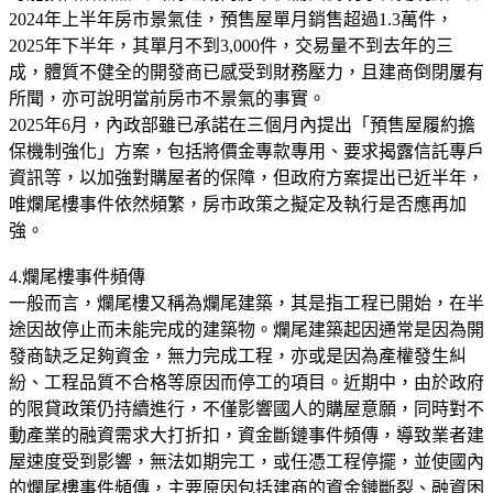
2024年上半年房市景氣佳，預售屋單月銷售超過1.3萬件，
2025年下半年，其單月不到3,000件，交易量不到去年的三
成，體質不健全的開發商已感受到財務壓力，且建商倒閉屢有
所聞，亦可說明當前房市不景氣的事實。
2025年6月，內政部雖已承諾在三個月內提出「預售屋履約擔
保機制強化」方案，包括將價金專款專用、要求揭露信託專戶
資訊等，以加強對購屋者的保障，但政府方案提出已近半年，
唯爛尾樓事件依然頻繁，房市政策之擬定及執行是否應再加
強。
4.爛尾樓事件頻傳
一般而言，爛尾樓又稱為爛尾建築，其是指工程已開始，在半
途因故停止而未能完成的建築物。爛尾建築起因通常是因為開
發商缺乏足夠資金，無力完成工程，亦或是因為產權發生糾
紛、工程品質不合格等原因而停工的項目。近期中，由於政府
的限貸政策仍持續進行，不僅影響國人的購屋意願，同時對不
動產業的融資需求大打折扣，資金斷鏈事件頻傳，導致業者建
屋速度受到影響，無法如期完工，或任憑工程停擺，並使國內
的爛尾樓事件頻傳，主要原因包括建商的資金鏈斷裂、融資困