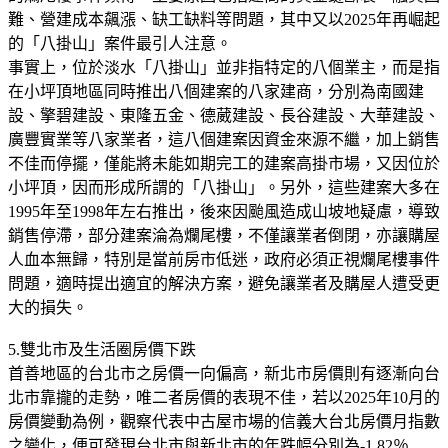
難、營建成本飆漲、缺工缺料等問題，其中又以2025年再崛起
的「八掛山」案件最引人注意。
事實上，位於淡水「八掛山」並非指特定的八個業主，而是指
在小坪頂地區同時推出八個建案的八家建商，分別為南國建
設、擎碧建設、東隆五金、德葳建設、長谷建設、大華建設、
廣豐實業等八家業者，這八個建案因資金來源不繼，加上銷售
不佳而停擺，僅能將未能如期完工的建案高掛市場，又因位於
小坪頂，因而形成所謂的「八掛山」。另外，這些建案大多在
1995年至1998年左右推出，後來因颱風造成山坡地疑慮，導致
銷售停滯，部分建案淪為爛尾樓，不僅讓業者倒閉，亦讓購屋
人血本無歸，特別是當前房市低迷，政府必須正視爛尾樓事件
問題，適時提出適宜的解決方案，避免讓業者及購屋人遭受更
大的損失。
5.雙北市及生活圈房價下跌
首善地區的台北市之房價一向偏高，新北市房價則有逐漸向台
北市靠攏的走勢，唯二者房價的表現不佳，若以2025年10月的
房價變動為例，觀察代表中古屋市場的信義大台北房價月指數
之變化，便可發現台北市與新北市的年跌幅分別為-1.82％