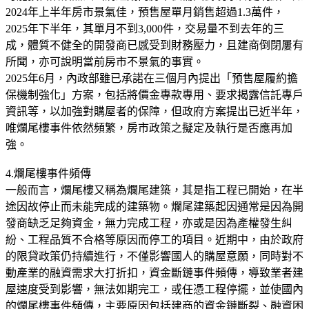
2024年上半年房市景氣佳，預售屋單月銷售超過1.3萬件，
2025年下半年，其單月不到3,000件，交易量不到去年的三
成，體質不健全的開發商已感受到財務壓力，且建商倒閉屢有
所聞，亦可說明當前房市不景氣的事實。
2025年6月，內政部雖已承諾在三個月內提出「預售屋履約擔
保機制強化」方案，包括將價金專款專用、要求揭露信託專戶
資訊等，以加強對購屋者的保障，但政府方案提出已近半年，
唯爛尾樓事件依然頻繁，房市政策之擬定及執行是否應再加
強。
4.爛尾樓事件頻傳
一般而言，爛尾樓又稱為爛尾建築，其是指工程已開始，在半
途因故停止而未能完成的建築物。爛尾建築起因通常是因為開
發商缺乏足夠資金，無力完成工程，亦或是因為產權發生糾
紛、工程品質不合格等原因而停工的項目。近期中，由於政府
的限貸政策仍持續進行，不僅影響國人的購屋意願，同時對不
動產業的融資需求大打折扣，資金斷鏈事件頻傳，導致業者建
屋速度受到影響，無法如期完工，或任憑工程停擺，並使國內
的爛尾樓事件頻傳，主要原因包括建商的資金鏈斷裂、融資困