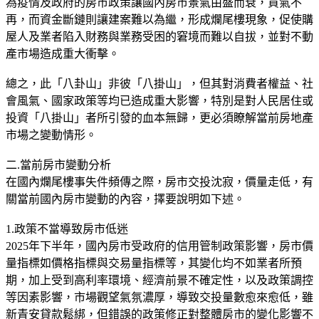
為疫情及政府的房市政策讓國內房市景氣由盛而衰，買氣不
再，而資金斷鏈則讓建案難以為繼，形成爛尾樓現象，促使購
屋人及業者陷入財務與業務受困的窘境而難以自拔，並對不動
產市場造成重大衝擊。
總之，此「八卦山」非彼「八掛山」，但其對消費者權益、社
會風氣、國家政策等均已造成重大影響，特別是對人民居住或
投資「八掛山」者所引發的血本無歸，更必須瞭解當前房地產
市場之變動情形。
二.當前房市變動分析
在國內爛尾樓事失件頻傳之際，房市交投沈寂，價量走低，有
關當前國內房市變動的內容，擇要說明如下述。
1.政策不當導致房市低迷
2025年下半年，國內房市受政府的信用管制政策影響，房市價
量指標如價格指標與交易量指標等，其變化均不如業者所預
期，加上受到高利率環境、經濟前景不確定性，以及政策調控
等因素影響，市場觀望氣氛濃厚，導致交投量數愈來愈低，雖
新青安貸款鬆綁，但錯誤的政策修正對整體房市的變化影響不