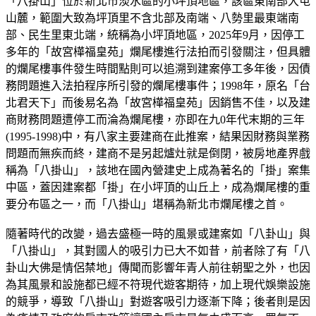
「八掛山」位於新北市淡水區的小坪頂地區，該區東南部大屯
山麓，範圍大致為坪頂里不含北部及南端、八勢里最東端南
部、民生里東北端，統稱為小坪頂地區，2025年9月，因停工
多年的「故宮樺福皇苑」爛尾樓進行法拍而引發關注，但具體
的爛尾樓事件發生時間點則可以追溯到建案停工多年後，因債
務問題進入法拍程序所引發的爛尾樓事件；1998年，原名「台
北君天下」而後易名為「故宮樺福皇苑」因銷售不佳，以及建
商財務問題遭停工而淪為爛尾樓，亦即在九0年代末期的三年
(1995-1998)中，有八家主要建商在此推案，結果因財務與業務
問題而無疾而終，建商不是另起爐灶就是倒閉，被房地產界戲
稱為「八掛山」，該地在國內營建史上成為著名的「掛」案集
中區，蓋因建案都「掛」在小坪頂的山丘上，成為爛尾樓的重
要分布區之一，而「八掛山」堪稱為新北市爛尾樓之首。
隨著時代的改變，過去盛極一時的風景或建案如「八卦山」與
「八掛山」，其對國人的吸引力已大不如昔，前者除了有「八
卦山大佛是情侶禁地」傳聞而影響年青人前往朝聖之外，也因
為其風景和設施都已經不符現代遊客期待，加上現代娛樂設施
的競爭，導致「八掛山」對遊客吸引力逐漸下降；後者則是因