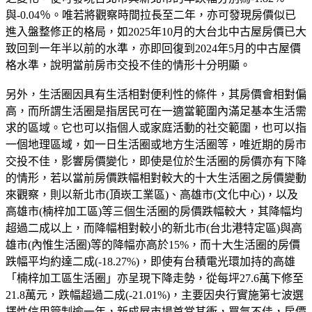
與-0.04％。唯若將觀察時間拉長至二年，亦可發現房價似已
進入盤整修正的格局，如2025年10月的大台北中古屋房價已大
致回到一年半以前的水準，亦即回復到2024年5月的中古屋價
格水準，說明當前房市交投不佳的情形十分明顯。
另外，生活圈因具有生活相對便利性的條件，其房價會相對偏
高，而所謂生活圈是指居民可在一適當範圍內滿足基本生活需
求的區域。它也可以指個人或家庭活動的社交範圍，也可以指
一個地理區域，如一日生活圈或地方生活圈等，唯近期的房市
交投不佳，影響房價變化，即使是位於生活圈的房價亦有下降
的情形，若以當前房價跌幅相對較大的十大生活圈之房價變動
來觀察，則以新北市(頂崁工業區)、高雄市(文化中心)，以及
高雄市(楠梓加工區)等三個生活圈的房價跌幅較大，其降幅均
超過二成以上，而降幅相對較小的新北市(台北港特定區)與高
雄市(內惟生活圈)等的降幅亦高於15%，而十大生活圈的房價
跌幅平均約達二成(-18.27%)，即使有台積電光環加持的高雄
「楠梓加工區生活圈」亦呈現下降走勢，從每坪27.6萬下修至
21.8萬元，跌幅超過二成(-21.01%)，主要因央行實施第七波選
擇性信用管制逾一年，新成屋市場首當其衝，買氣不佳，房價