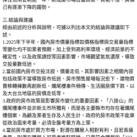
己有逐漸下降的趨勢。
三.結論與建議
經由前述的分析與說明，可據以列出本文的結論與建議如下
述。
1.2025年下半年，國內房市價量指標如價格指標與交易量指標
等變化均不如業者預期，加上受到高利率環境、經濟前景的不
確定性，以及政策調控等因素影響，市場觀望氣氛濃厚，導致
交投量數低迷。
2.當前國內房市交投沈寂，價量走低，其影響因素之相關內容
包括政策不當導致房市低迷、房市預售屋場每況愈下、建物買
賣移轉棟數再創新低、爛尾樓事件頻傳、生活圈房價下跌，以
及大台北地區的房價走低等。
3.政府的房市政策是影響房市變化的重要因素，「八掛山」的
爛尾樓事件並非新北市所獨有，而是各主要縣市均存在著爛尾
樓個案，為顧及業者生存及人民生計，政府的房市政策不能單
從政治面來考量，必須全盤考量方為上策。
4.當前房市處於買方市場，對潛在購屋人相對有利，且若長遠