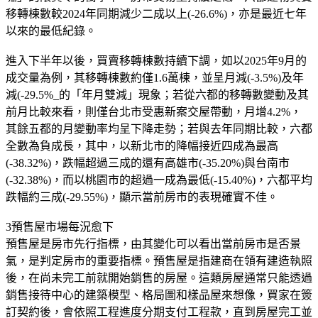
移轉棟數較2024年同期減少二成以上(-26.6%)，亦是最近七年
以來的最低紀錄。
進入下半年以後，買賣移轉棟數持續下調，如以2025年9月的
成交量為例，其移轉棟數約僅1.6萬棟，並呈月減(-3.5%)及年
減(-29.5%_的「年月雙減」現象；若從六都的移轉數變動及其
前月比較來看，則僅台北市受惠新案交屋帶動，月增4.2%，
其餘五都的月變動率均呈下降走勢；若與去年同期比較，六都
全數為負成長，其中，以新北市的降幅接近四成為最高
(-38.32%)，跌幅超過三成的還有高雄市(-35.20%)與台南市
(-32.38%)，而以桃園市的超過一成為最低(-15.40%)，六都平均
跌幅約三成(-29.55%)，顯示當前房市的表現確實不佳。
3預售屋市場每況愈下
預售屋是房市先行指標，由其變化可以看出當前房市是否景
氣，是判定房市的重要指標。預售屋是指建商在領有建造執照
後，在尚未完工前就開始銷售的房屋。這類房屋通常只能透過
銷售接待中心的建築模型、格局圖和樣品屋來想像，買家在簽
訂契約後，會依照工程進度分期支付工程款，直到房屋完工並