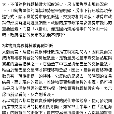
大，不僅建物移轉棟數大幅度減少，房市預售屋市場每況愈
下，且銷售量價的降幅趨勢愈來愈明顯，房市下行已成為現在
進行式，顯示當前房市景氣低迷，交投亦相對沈寂，唯房市政
策依然沒有適時適度調整。政府的房市政策是影響房市變化的
重要因素，而當「八掛山」僅是國內爛尾樓事件的冰山一角
時，政府推動的房市政策能不慎呼?
2建物買賣移轉棟數再創新低
大體而言，建物買賣移轉棟數是指在特定期間內，因買賣而完
成所有權移轉登記的房屋數量，是衡量房地產市場交易熱度與
買氣的重要指標之一。它涵蓋了中古屋與預售屋的交易量數，
唯由於預售屋交屋時才辦理移轉登記，因此，建物買賣移轉棟
數具有「落後指標」的特性，它反映的是過去一段時間的交易
結果，而非現在的買氣，唯建物買賣移轉棟數的多寡，仍可視
為是房市活絡與否的重要指標，建物買賣移轉棟數愈多，表示
房市前景看俏，反之則看淡。
若以當前六都建物買賣移轉棟數的變化來做觀察，便可發現國
內房市交投沈滯的情形相對明顯，如2025上半年，在「金龍海
嘯」的限貸令的衝擊下，房市交易量持續走低，六都建物買賣