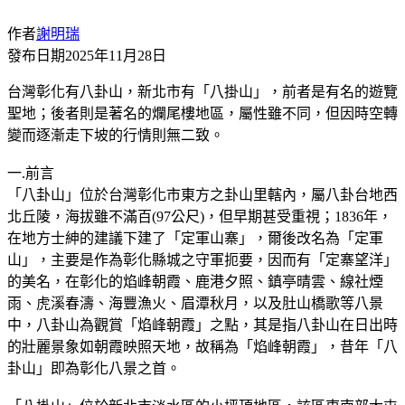
作者
謝明瑞
發布日期
2025年11月28日
台灣彰化有八卦山，新北市有「八掛山」，前者是有名的遊覽
聖地；後者則是著名的爛尾樓地區，屬性雖不同，但因時空轉
變而逐漸走下坡的行情則無二致。
一.前言
「八卦山」位於台灣彰化市東方之卦山里轄內，屬八卦台地西
北丘陵，海拔雖不滿百(97公尺)，但早期甚受重視；1836年，
在地方士紳的建議下建了「定軍山寨」，爾後改名為「定軍
山」，主要是作為彰化縣城之守軍扼要，因而有「定寨望洋」
的美名，在彰化的焰峰朝霞、鹿港夕照、鎮亭晴雲、線社煙
雨、虎溪春濤、海豐漁火、眉潭秋月，以及肚山橋歌等八景
中，八卦山為觀賞「焰峰朝霞」之點，其是指八卦山在日出時
的壯麗景象如朝霞映照天地，故稱為「焰峰朝霞」，昔年「八
卦山」即為彰化八景之首。