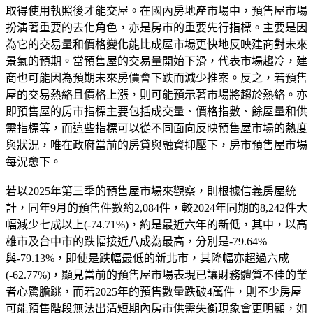
取得使用執照後才能交屋。在國內房地產市場中，預售屋市場
扮演著重要的去化角色，亦是房市的重要先行指標。主要是因
為它的交易量和價格變化能比成屋市場更快地反映建商對未來
景氣的預期。當預售屋的交易量開始下滑，代表市場趨冷，建
商也可能因為預期未來房價會下跌而減少推案。反之，若預售
屋的交易熱絡且價格上漲，則可能預示著市場將趨於熱絡。亦
即預售屋的房市指標主要包括成交量、價格指數、餘屋量和供
需指標等，而這些指標可以從不同面向反映預售屋市場的熱度
與狀況，唯在政府當前的房貸與融資抑壓下，房市預售屋市場
每況愈下。
若以2025年第三季的預售屋市場來觀察，則根據信義房屋統
計，同年9月的預售件數約2,084件，較2024年同期的8,242件大
幅減少七成以上(-74.71%)，約是最近六年的新低，其中，以高
雄市及台中市的跌幅接近八成為最高，分別是-79.64%
與-79.13%，即使是跌幅最低的新北市，其降幅亦超過六成
(-62.77%)，顯見當前的預售屋市場表現已讓財務體質不佳的業
者心驚膽跳，而若2025年的預售數量跌破4萬件，則不少房屋
可能預售階段無法出清短期內房市供需失衡現象會更明顯，如