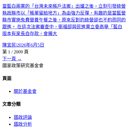
當藍白兩黨的「台灣未來帳戶法案」出爐之後，立刻引發綠營
執政縣市以「帳單留給地方」為由強力反彈，有趣的是當藍營
縣市實施免費營養午餐之後，原來反對的綠營卻也不約而同的
跟進。 在這次法案審查中，衛福部與民進黨立委高舉「藍白
版本有家長自存款，會擴大
陳宜民
|
2026年6月5日
第
1
/
2009
頁
下一頁 →
國家政策研究基金會
頁面
關於基金會
文章分類
國政評論
國政分析