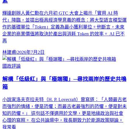
素
輝達創辦人黃仁勳在六月初 GTC 大會上揭示「實用 AI 時
代」降臨，並提出極具經濟學意義的概念：將大型語言模型運
作的基礎單位「Token」定義為最小獲利單位。他斷言，未來
企業的商業價值將取決於產出與消耗 Token 的效率。 AI 已不
再
林建甫
|
2026年7月2日
國政評論
解構「低級紅」與「極端獨」─尋找兩岸的歷史共鳴
箱
小說家洛夫克拉夫特（H. P. Lovecraft）曾寫道：「人類最古老
而強烈的情緒，便是恐懼；而最古老最強烈的恐懼，便是對未
知的恐懼。」 這句話不僅適用於文學，更是地緣政治與社會
心理的寫照。 在公共論壇中，我長期致力於能源政策辯論。
我常看