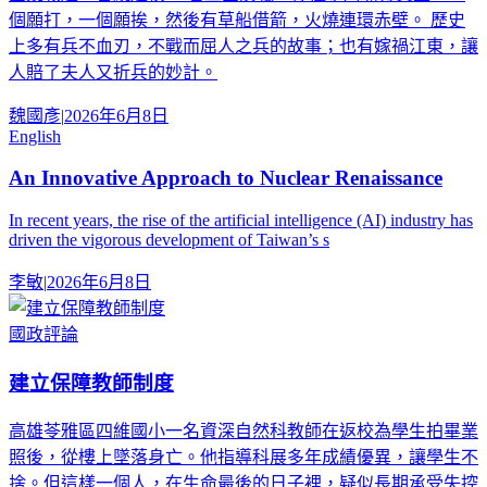
個願打，一個願挨，然後有草船借箭，火燒連環赤壁。 歷史
上多有兵不血刃，不戰而屈人之兵的故事；也有嫁禍江東，讓
人賠了夫人又折兵的妙計。
魏國彥
|
2026年6月8日
English
An Innovative Approach to Nuclear Renaissance
In recent years, the rise of the artificial intelligence (AI) industry has
driven the vigorous development of Taiwan’s s
李敏
|
2026年6月8日
國政評論
建立保障教師制度
高雄苓雅區四維國小一名資深自然科教師在返校為學生拍畢業
照後，從樓上墜落身亡。他指導科展多年成績優異，讓學生不
捨。但這樣一個人，在生命最後的日子裡，疑似長期承受失控