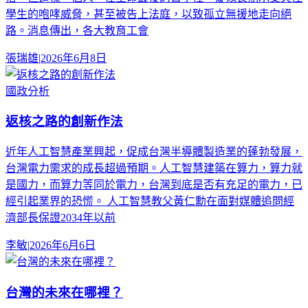
學生的咆哮威脅，甚至被告上法庭，以致孤立無援地走向絕
路。消息傳出，各大教育工會
張瑞雄
|
2026年6月8日
國政分析
返核之路的創新作法
近年人工智慧產業興起，促成台灣半導體製造業的蓬勃發展，
台灣電力需求的成長超過預期。人工智慧建築在算力，算力就
是國力，而算力等同於電力，台灣到底是否有充足的電力，已
經引起業界的恐慌。 人工智慧教父黃仁勳在面對媒體追問經
濟部長保證2034年以前
李敏
|
2026年6月6日
台灣的未來在哪裡？