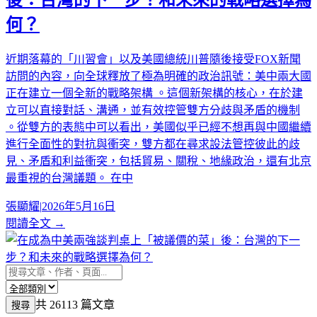
何？
近期落幕的「川習會」以及美國總統川普隨後接受FOX新聞
訪問的內容，向全球釋放了極為明確的政治訊號：美中兩大國
正在建立一個全新的戰略架構 。這個新架構的核心，在於建
立可以直接對話、溝通，並有效控管雙方分歧與矛盾的機制
。從雙方的表態中可以看出，美國似乎已經不想再與中國繼續
進行全面性的對抗與衝突，雙方都在尋求設法管控彼此的歧
見、矛盾和利益衝突，包括貿易、關稅、地緣政治，還有北京
最重視的台灣議題。 在中
張顯耀
|
2026年5月16日
閱讀全文 →
共 26113 篇文章
搜尋