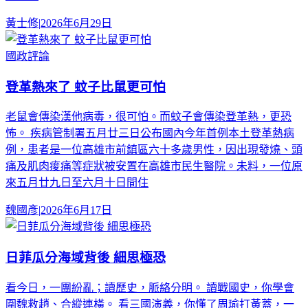
黃士修
|
2026年6月29日
國政評論
登革熱來了 蚊子比鼠更可怕
老鼠會傳染漢他病毒，很可怕。而蚊子會傳染登革熱，更恐
怖。 疾病管制署五月廿三日公布國內今年首例本土登革熱病
例，患者是一位高雄市前鎮區六十多歲男性，因出現發燒、頭
痛及肌肉痠痛等症狀被安置在高雄市民生醫院。未料，一位原
來五月廿九日至六月十日間住
魏國彥
|
2026年6月17日
日菲瓜分海域背後 細思極恐
看今日，一團紛亂；讀歷史，脈絡分明。 讀戰國史，你學會
圍魏救趙、合縱連橫。 看三國演義，你懂了周瑜打黃蓋，一