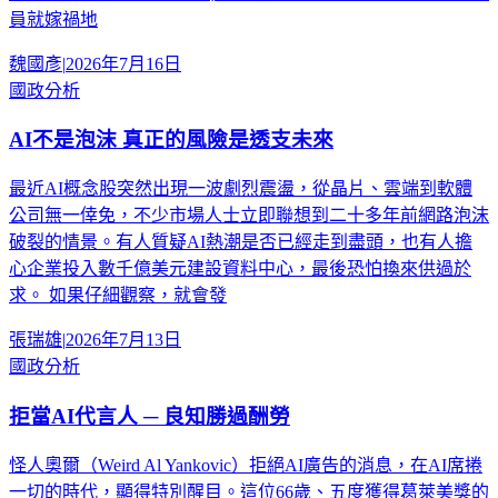
員就嫁禍地
魏國彥
|
2026年7月16日
國政分析
AI不是泡沫 真正的風險是透支未來
最近AI概念股突然出現一波劇烈震盪，從晶片、雲端到軟體
公司無一倖免，不少市場人士立即聯想到二十多年前網路泡沫
破裂的情景。有人質疑AI熱潮是否已經走到盡頭，也有人擔
心企業投入數千億美元建設資料中心，最後恐怕換來供過於
求。 如果仔細觀察，就會發
張瑞雄
|
2026年7月13日
國政分析
拒當AI代言人 ─ 良知勝過酬勞
怪人奧爾（Weird Al Yankovic）拒絕AI廣告的消息，在AI席捲
一切的時代，顯得特別醒目。這位66歲、五度獲得葛萊美獎的