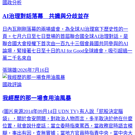
國政分析
AI治理對話落幕 共識與分歧並存
日內瓦剛剛落幕的兩場盛會，為全球AI治理寫下歷史性的一
頁。七月六日至七日登場的首屆聯合國全球AI治理對話，是
聯合國大會授權下首次由一百九十三個會員國共同參與的AI
論壇，緊接著七日至十日的AI for Good全球峰會，吸引超過一
萬二千名來自
張瑞雄
|
2026年7月16日
國政評論
我經歷的那一場食用油風暴
(圖片來源2014年09月14日 UDN TV) 有人說「屁股決定腦
袋」，關於食安問題，對政治人物而言，多半取決於他在什麼
位置，就會說什麼話：當立委時指東罵西，當政務官時語言模
糊，事出有因，查無實據；當地方官員時指責中央，當中央大