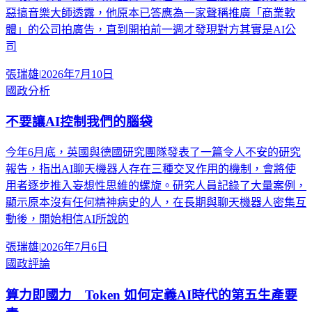
惡搞音樂大師透露，他原本已答應為一家聲稱推廣「商業軟
體」的公司拍廣告，直到開拍前一週才發現對方其實是AI公
司
張瑞雄
|
2026年7月10日
國政分析
不要讓AI控制我們的腦袋
今年6月底，英國與德國研究團隊發表了一篇令人不安的研究
報告，指出AI聊天機器人存在三種交叉作用的機制，會將使
用者逐步推入妄想性思維的螺旋。研究人員記錄了大量案例，
顯示原本沒有任何精神病史的人，在長期與聊天機器人密集互
動後，開始相信AI所說的
張瑞雄
|
2026年7月6日
國政評論
算力即國力 Token 如何定義AI時代的第五生產要