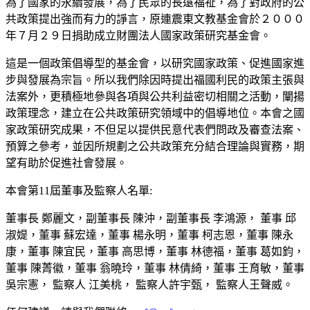
為了國家的永續發展，為了民眾的長遠福祉，為了對政府的公
共政策提出強而有力的諍言，原連震東文教基金會於２０００
年７月２９日捐助成立財團法人國家政策研究基金會。
這是一個政策倡導型的基金會，以研究國家政策、促進國家進
步與發展為宗旨。所以我們除因時提出福國利民的政策主張與
法案外，更積極地參與各項與公共利益密切相關之活動，闡揚
政策理念，建立在公共政策研究領域中的倡導地位。本會之國
家政策研究成果，不但足以提供民意代表們問政及審查法案、
預算之參考，並因所規劃之公共政策充分結合理論與實務，期
望有助於促進社會發展。
本會第11屆董事及監察人名單:
董事長 鄭麗文，副董事長 陳沖，副董事長 李鴻源， 董事 邱
淑媞，董事 蘇宏達，董事 楊永明，董事 柯志恩，董事 陳永
康，董事 陳宜民，董事 高思博，董事 林德福，董事 葛如鈞，
董事 陳菁徽，董事 翁曉玲，董事 林倩綺，董事 王育敏，董事
吳宗憲， 監察人 江美桃， 監察人許宇甄， 監察人王聲威。