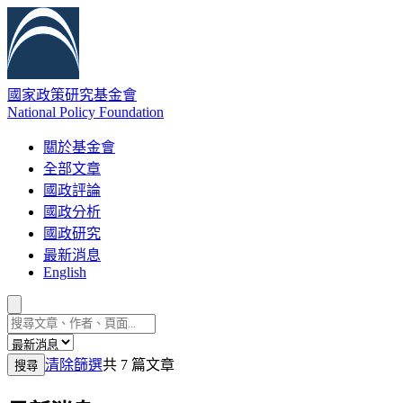
國家政策研究基金會
National Policy Foundation
關於基金會
全部文章
國政評論
國政分析
國政研究
最新消息
English
清除篩選
共 7 篇文章
搜尋