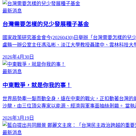
最新消息
台灣需要怎樣的兒少發展種子基金
國家政策研究基金會今(20260430)日舉辦「台灣需要怎
盧縣一辦公室主任馮泓彬、淡江大學教授聶建中、雲林科技大
2026年4月30日
最新消息
中東戰爭，就是你我的事！
世界局勢牽一髮而動全身，遠在中東的戰火，正扣動著台灣的能
沙龍，由三位頂尖專家以能源、經濟與軍事面抽絲剝繭。 當執
2026年3月19日
最新消息