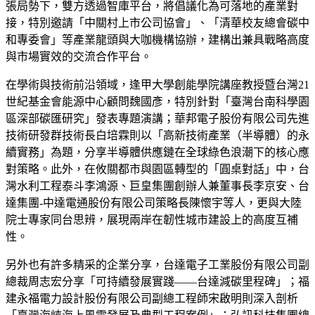
張局勢下，雙方透過智庫平台，將倡議化為可落地的產業對
接，特別邀請「中關村上市公司協會」、「清華校友總會碳中
和專委會」等產業龍頭與大咖機構協辦，建構出兼具戰略高度
與市場實效的交流合作平台。
在學術與技術前沿領域，逢甲大學創能學院講座教授暨台灣21
世紀基金會能源中心顧問魏國彥，特別針對「臺灣台南科學園
區深部碳匯研究」發表專題演講；華邦電子股份有限公司先進
技術研發群技術長白培霖則以「高新技術產業（半導體）的永
續實務」為題，分享半導體供應鏈在全球綠色浪潮下的核心應
對策略。此外，在攸關都市與園區轉型的「圓桌對話」中，台
灣水利工程泰斗李鴻源、巨皇集團創辦人兼董事長李京安、台
達集團-中達電通股份有限公司策略長陳懷宇等人，更與大陸
院士專家同台思辨，展現兩岸在韌性城市建設上的高度互補
性。
另外也有許多精采的企業分享，台達電子工業股份有限公司副
總裁周志宏分享「可持續發展實踐——台達減碳里程碑」；福
建永福電力設計股份有限公司副總工程師宋啟明則深入剖析