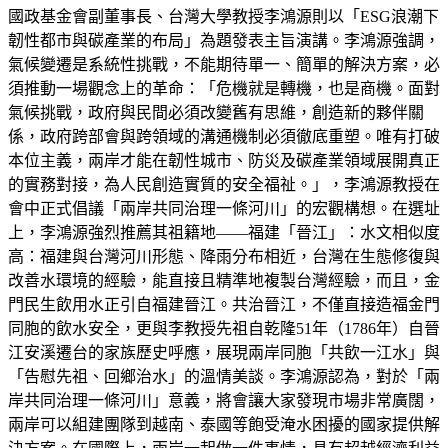
國政基金會副董事長、台灣大學教授李鴻源則以「ESG浪潮下
韌性都市與碳產業的布局」為題發表主旨演講。李鴻源強調，
氣候變遷是系統性挑戰，不能期待單一、簡單的解決方案，必
須推動一場觀念上的革命：「危機就是轉機，也是商機。面對
氣候挑戰，政府與民間必須改變舊有思維，創造新的夥伴關
係，政府跨部會與跨領域的溝通機制必須徹底重塑。唯有打破
本位主義，兩岸才能在韌性城市、防災及碳產業領域展開真正
的實務對接，為人民創造實質的安全福祉。」，李鴻源教授在
會中正式倡議「兩岸共同治理一條河川」的宏觀構想。在選址
上，李鴻源強烈推薦其祖籍地——福建「晉江」：水文相似度
高：福建與台灣河川形態、降雨分布相近，台灣在生態修復與
改善水環境的經驗，能直接且精準地複製台灣經驗，而且，金
門民生飲用水正引自福建晉江。共治晉江，不僅直接造福金門
同胞的飲水安全，更與李教授先祖自乾隆51年（1786年）自晉
江安溪遷台的家族歷史呼應，展現兩岸同胞「共飲一江水」與
「告慰先祖、回鄉治水」的溫情美談。李鴻源認為，對於「兩
岸共同治理一條河川」意義，將會讓大家發現市場非常廣闊，
兩岸可以組建團隊到越南、泰國等飽受淹水困擾的國家提供解