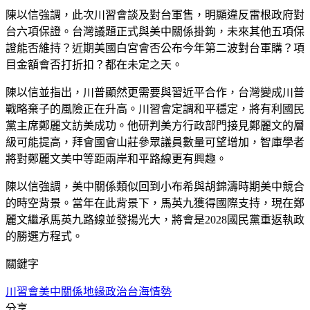
陳以信強調，此次川習會談及對台軍售，明顯違反雷根政府對
台六項保證。台灣議題正式與美中關係掛鉤，未來其他五項保
證能否維持？近期美國白宮會否公布今年第二波對台軍購？項
目金額會否打折扣？都在未定之天。
陳以信並指出，川普顯然更需要與習近平合作，台灣變成川普
戰略棄子的風險正在升高。川習會定調和平穩定，將有利國民
黨主席鄭麗文訪美成功。他研判美方行政部門接見鄭麗文的層
級可能提高，拜會國會山莊參眾議員數量可望增加，智庫學者
將對鄭麗文美中等距兩岸和平路線更有興趣。
陳以信強調，美中關係類似回到小布希與胡錦濤時期美中競合
的時空背景。當年在此背景下，馬英九獲得國際支持，現在鄭
麗文繼承馬英九路線並發揚光大，將會是2028國民黨重返執政
的勝選方程式。
關鍵字
川習會
美中關係
地緣政治
台海情勢
分享