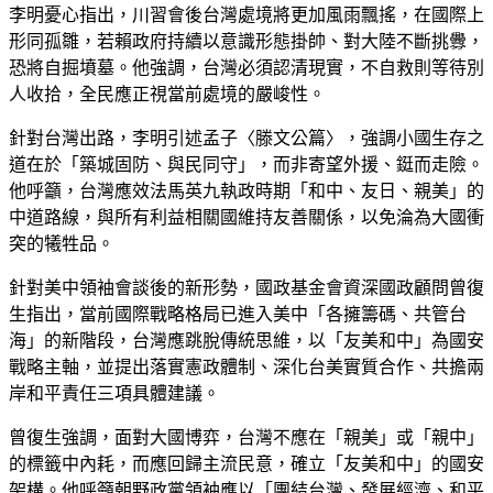
李明憂心指出，川習會後台灣處境將更加風雨飄搖，在國際上
形同孤雛，若賴政府持續以意識形態掛帥、對大陸不斷挑釁，
恐將自掘墳墓。他強調，台灣必須認清現實，不自救則等待別
人收拾，全民應正視當前處境的嚴峻性。
針對台灣出路，李明引述孟子〈滕文公篇〉，強調小國生存之
道在於「築城固防、與民同守」，而非寄望外援、鋌而走險。
他呼籲，台灣應效法馬英九執政時期「和中、友日、親美」的
中道路線，與所有利益相關國維持友善關係，以免淪為大國衝
突的犧牲品。
針對美中領袖會談後的新形勢，國政基金會資深國政顧問曾復
生指出，當前國際戰略格局已進入美中「各擁籌碼、共管台
海」的新階段，台灣應跳脫傳統思維，以「友美和中」為國安
戰略主軸，並提出落實憲政體制、深化台美實質合作、共擔兩
岸和平責任三項具體建議。
曾復生強調，面對大國博弈，台灣不應在「親美」或「親中」
的標籤中內耗，而應回歸主流民意，確立「友美和中」的國安
架構。他呼籲朝野政黨領袖應以「團結台灣、發展經濟、和平