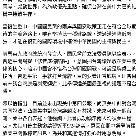
兩岸、感動世界」為施政優先重點，確保台灣在美中共管的結
構中持續生存。
曾復生重申，中國國民黨的兩岸與國安政策正走在符合全球期
待的主流道路上，唯有堅持此一穩健路線，透過溝通降低緊
張，才能在複雜的國際環境中確保中華民國的主權與民主。
前馬英九政府總統府發言人、國民黨前立法委員陳以信表示，
習近平開場提「修昔底德陷阱」，意圖把台灣議題放在美中關
係的核心，暗示中國會不惜為台灣問題開戰。可說是牌桌上的
梭哈，習近平第一手就打台灣牌，目的要看川普底牌。川普目
前未談台灣應是刻意迴避，此舉傳達美國最重視的議題不是台
灣。
陳以信指出，目前並未出現美中第四公報，尚無美中針對台灣
共同說法，凸顯美中對台灣議題沒有共識。未來可能一個台
灣、美中各自表述。他強調，此會成功顯示兩人均須美中穩
定。尤其川普主動邀請習近平9/24訪美，意圖在期中選舉前釋
放美中關係穩定訊息，為共和黨選情打強心針用意明顯。