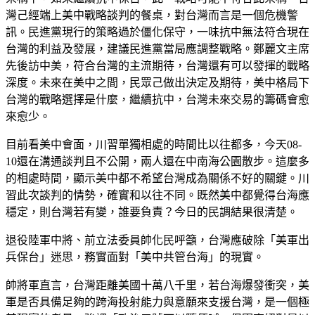
灣己經端上美中戰略談判的餐桌，對台灣而言是一個危機警
訊。民進黨現行的策略過於僵化保守，一味抗中無法符合現在
台灣的利益及發展，建議民進黨當局應調整戰略。鄭麗文主席
先後訪中美，符合台灣的主流期待，台灣還有可以發揮的戰略
深度。未來在美中之間，民眾己做出決定及期待，美中格局下
台灣的戰略選擇是什麼，繼續抗中，台灣未來交易的籌碼會愈
來愈少。
目前看美中會面，川習單獨相處的時間比以往都多，今天08-
10還在溝通談判且不公開，兩人還在中南海公園散步。這麼多
的相處時間，顯示美中都不希望台灣成為關係不好的關鍵。川
習此次談判的情勢，確實和以往不同。既然美中都覺得台海應
穩定，則台灣若有變，誰要負責？今日的民調結果很清楚。
退役陸軍中將、前立法委員帥化民呼籲，台灣應破除「美軍出
兵保台」迷思，務實面對「美中共管台海」的現實。
帥將軍直言，台灣距離美國十萬八千里，若台海爆發衝突，美
軍是否具備足夠的跨海投射能力與意願來支援台灣，是一個極