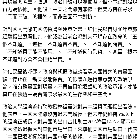
其現實的考量，強調「政治口號可以隨便喊，但軍事絕對是以
實力為依據」。他說，中美之間雖有摩擦，但雙方皆在尋求
「鬥而不破」的框架，而非全面軍事對抗。
針對國內高漲的國防採購與建軍計畫，帥化民以自身40年軍旅
經驗提出嚴厲批判，他認為當前台灣對美軍購存在致命的「五
個不知道」，包括「不知道賣不賣」、「不知道何時賣」、
「不知道買了能不能用」、「不知道何時到貨」、甚至「根本
不知道對方會不會拒絕出售」。
帥化民最後呼籲，政府與朝野政黨應看清大國博弈的真實面
貌，停止在「親美必能保台」的假議題進行無意義的政治爭
論，唯有務實面對現實，不再盲目追逐虛幻的政治承諾，才能
真正在狹縫中為台灣謀求最大的生存與和平空間。
政治大學經濟系特聘教授林祖嘉針對美中經貿問題提出看法。
他表示，中國大陸雖沒有過去高增長，但去年仍維持5%以上
的經濟正成長，對美國的出口占比則由20%降至14%，顯示中
國大陸透過擴大對其他市場出口，來填補美國市場缺口，代表
「中國已逐漸擺脫對美國市場的依賴」，中國對美國出口依賴