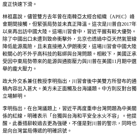
度正快速下滑。
林祖嘉說，儘管雙方去年曾在南韓亞太經合組織（APEC）峰
會期間接觸，但緊張局勢並未真正降溫。這次是川普自2017年
以來再出訪中國大陸。這場川習會中，習近平握有較大優勢。
除了中國出口未遭到致命衝擊外，北京也透過中亞天然氣管線
降低能源風險，且未直接捲入伊朗衝突，這場川習會中國大陸
較關心的不外乎高科技的鬆綁與台灣問題。相較下，美國正承
受因中東局勢帶來的能源與通膨壓力與川普在美國11月期中選
舉的龐大壓力。
政大外交系兼任教授李明指出，川習會後中美雙方所發布的通
稿內容出入甚大。美方未正面觸及台海議題。中方則反對台獨
立場鮮明。
李明指出，在台灣議題上，習近平再度重申台灣問題為中美關
係的紅線，明確表示「台獨與台海和平安全水火不容」。他提
醒，此番措辭較過去更為強硬，不僅是對川普的警示，同時也
是向台灣當局傳遞的明確訊號。