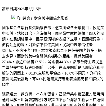
發布日期
2026年5月15日
國政基金會執行長張顯耀表示，這次川習會全球矚目，攸關美
中關係、地緣政治、台海情勢，國民黨智庫連續做了四天的民
調，在民調結果中，民眾很清晰的表達了立場。張顯耀認為，
值得注意的是，對於信不信任美國，民調中表示信任者
36.4%，不信任者41%。本次調查結果不信任美國者較多，過
去少見。而對於美中台關係應採取的距離，靠近美國者
27.4%，靠近中國者12.5%，等距者44.3%，顯示台灣主流民意
希望與美中保持等距關係。另外，在兩岸關係是否應協商和平
解決的問題上，80.3%主張和平協商，10.0%不同意。分析政
黨認同度後發現，有60%民進黨支持者也表達協商和平解決的
傾向。
張顯耀進一步分析，本次川習會，己顯示美中希望雙方是可溝
通可理解。川習會前後雙方都提到不願台海發生戰爭。在這個
架構下，如果繼續抗中保台，此一戰略可能不符合此架構。台