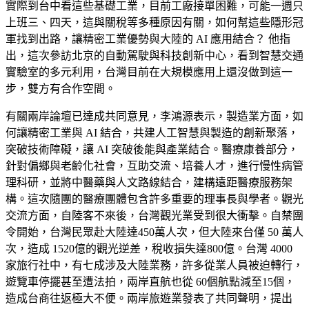
實際到台中看這些基礎工業，目前工廠接單困難，可能一週只
上班三、四天，這與關稅等多種原因有關，如何幫這些隱形冠
軍找到出路，讓精密工業優勢與大陸的 AI 應用結合？ 他指
出，這次參訪北京的自動駕駛與科技創新中心，看到智慧交通
實驗室的多元利用，台灣目前在大規模應用上還沒做到這一
步，雙方有合作空間。
有關兩岸論壇已達成共同意見，李鴻源表示，製造業方面，如
何讓精密工業與 AI 結合，共建人工智慧與製造的創新聚落，
突破技術障礙，讓 AI 突破後能與產業結合。醫療康養部分，
針對偏鄉與老齡化社會，互助交流、培養人才，進行慢性病管
理科研，並將中醫藥與人文路線結合，建構遠距醫療服務架
構。這次隨團的醫療團體包含許多重要的理事長與學者。觀光
交流方面，自陸客不來後，台灣觀光業受到很大衝擊。自禁團
令開始，台灣民眾赴大陸達450萬人次，但大陸來台僅 50 萬人
次，造成 1520億的觀光逆差，稅收損失達800億。台灣 4000
家旅行社中，有七成涉及大陸業務，許多從業人員被迫轉行，
遊覽車停擺甚至遭法拍，兩岸直航也從 60個航點減至15個，
造成台商往返極大不便。兩岸旅遊業發表了共同聲明，提出