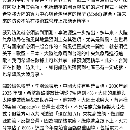
與算力中心非常厲害，在世界上數一數二。而台灣過去多年來
在防災上有其強項，包括精準的圖資與良好的運作模式，我們
希望將大陸的算力中心與台灣現有的模型 (Model) 結合，讓未
來的防災不論在技術或管理上都能更精準。
談到防災就必須談到預測，李鴻源進一步指出，多年來，大陸
氣象總局在颱風與地震預測上有其強項，尤其是颱風，全世界
所有國家都必須一起合作的。颱風從夏威夷一開始，就必須從
美軍、歐盟、日本、大陸氣象局到台灣的中央氣象局進行追
蹤。我們希望在數據上可以共享，讓預測更精準。此外，台灣
正在推動「防災士」，如何讓防災落實到社區已有一定成就，
也希望與大陸分享。
關於綠色轉型，李鴻源表示，中國大陸有明確目標，2030年到
2035 年間，希望將碳排放比例從 7% 降到 4%。大陸的風機與
太陽能裝機量都是世界第一，他認為，大陸土地廣大，有這樣
的容量 (Capacity)，台灣土地狹小，不見得能完全複製大陸模
式；但雙方可以共同透過「環保加 AI」來提高效能，做到開
源節流。反觀台灣，因為關閉核電廠，綠能進度跟不上，火力
發電佔了 80%，這是今年開始會面臨嚴重困境，包括電力不