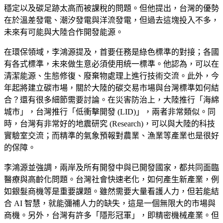
穩定以及碳足跡太高而被課稅的問題。但他提出，台灣的優勢
在於溫差發電、潮汐發電與洋流發電，但過去這塊投入不多，
未來有可能與大陸合作開發能源。
在環保領域，李鴻源提及，首要任務是綠色標準的對接；各國
有各式標準，未來做生意必須使用統一標準。他認為，可以在
清潔能源、生態修復、廢棄物處理上進行技術交流。此外，今
年起將建立碳市場，關於大陸的碳交易市場與台灣標準如何結
合？還有很多細節需要討論。在災害防治上，大陸推行「海綿
城市」，台灣推行「低衝擊開發 (LID)」，兩者非常類似。同
時，台灣有非常好的地震研究 (Research)，可以與大陸的科技
實驗室交流；而精準的氣象預報對農業、漁業等產業也是很好
的保障。
李鴻源並強調，兩岸及所有開發中與已開發國家，都共同面臨
醫療與高齡化問題。台灣社會快速老化，如何產生新產業，例
如銀髮商機等是重要課題。雖然需要大量看護人力，但若能結
合 AI 智慧，就能彌補人力的缺失，這是一個無限大的市場與
商機。另外，台灣有許多「隱形冠軍」，即精密機械產業。但