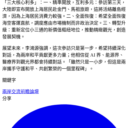
「三大核心利多」：一、精準開放，互利多元：參訪第三天，
大陸即宣布開放上海居民赴金門、馬祖旅遊，這將活絡離島經
濟，因為上海居民消費力較強。二、全面恢復：希望全面恢復
海空客運直航，調度應由市場機制而非政治決定。三、轉型升
級：重新定位小三通的新價值樞紐地位，推動精緻觀光，創造
發展契機。
展望未來，李鴻源強調，這次參訪只是第一步，希望持續深化
對話，為兩岸和平貢獻更多力量；他相信從 AI 界、能源界、
醫療界到觀光界都會持續對話。「雖然只是一小步，但這是兩
岸攜手守護和平、共創繁榮的一個里程碑」。
關鍵字
兩岸交流
前瞻論壇
分享