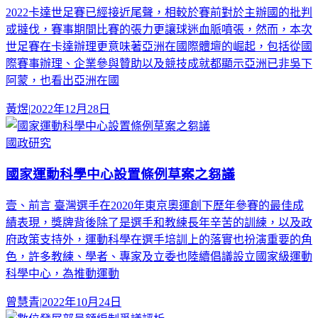
2022卡達世足賽已經接近尾聲，相較於賽前對於主辦國的批判
或撻伐，賽事期間比賽的張力更讓球迷血脈噴張，然而，本次
世足賽在卡達辦理更意味著亞洲在國際體壇的崛起，包括從國
際賽事辦理、企業參與贊助以及競技成就都顯示亞洲已非吳下
阿蒙，也看出亞洲在國
黃煜
|
2022年12月28日
國政研究
國家運動科學中心設置條例草案之芻議
壹、前言 臺灣選手在2020年東京奧運創下歷年參賽的最佳成
績表現，獎牌背後除了是選手和教練長年辛苦的訓練，以及政
府政策支持外，運動科學在選手培訓上的落實也扮演重要的角
色，許多教練、學者、專家及立委也陸續倡議設立國家級運動
科學中心，為推動運動
曾慧青
|
2022年10月24日