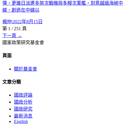
彈，更連日派遣多架次戰機與多艘次軍艦，刻意越過海峽中
線，創造在中線以
揭仲
|
2022年8月15日
第
1
/
251
頁
下一頁 →
國家政策研究基金會
頁面
關於基金會
文章分類
國政評論
國政分析
國政研究
最新消息
English