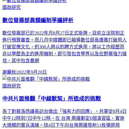
國政研究
數位發展部員額編制爭議評析
數位發展部已於2022年月8月27日正式掛牌，目前立法院刻正
進行預算審查。而八月中媒體即已報導數位部長唐鳳打破用人
打破官僚文化，約300人將以約聘方式進用，將以工作經歷而
非以學歷為主的進用機制，即引發包含學界以及在野黨強力撻
伐，其中包含養網
謝麗秋
|
2022年9月20日
國政研究
中共片面推翻「中線默契」所造成的挑戰
為了對裴洛西議長訪台做出「強有力的回應」，共軍從8月4日
中午12時到7日中午12時，在 台灣 周邊劃定6個演習區，實施
大規模的實兵演練。除4日下午向台灣周邊發射11枚彈道飛