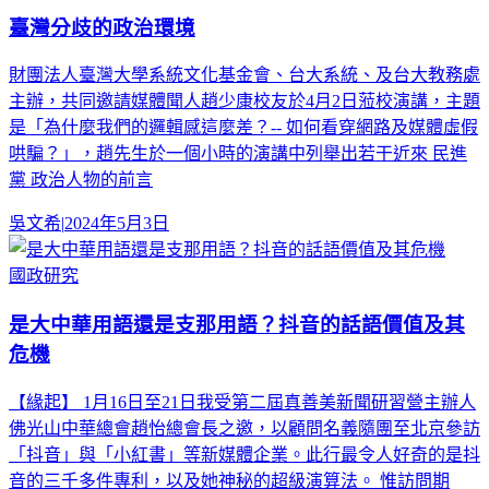
臺灣分歧的政治環境
財團法人臺灣大學系統文化基金會、台大系統、及台大教務處
主辦，共同邀請媒體聞人趙少康校友於4月2日蒞校演講，主題
是「為什麼我們的邏輯感這麼差？-- 如何看穿網路及媒體虛假
哄騙？」，趙先生於一個小時的演講中列舉出若干近來 民進
黨 政治人物的前言
吳文希
|
2024年5月3日
國政研究
是大中華用語還是支那用語？抖音的話語價值及其
危機
【緣起】 1月16日至21日我受第二屆真善美新聞研習營主辦人
佛光山中華總會趙怡總會長之邀，以顧問名義隨團至北京參訪
「抖音」與「小紅書」等新媒體企業。此行最令人好奇的是抖
音的三千多件專利，以及她神秘的超級演算法。 惟訪問期