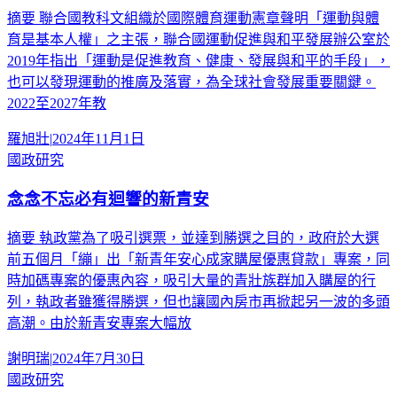
摘要 聯合國教科文組織於國際體育運動憲章聲明「運動與體
育是基本人權」之主張，聯合國運動促進與和平發展辦公室於
2019年指出「運動是促進教育、健康、發展與和平的手段」，
也可以發現運動的推廣及落實，為全球社會發展重要關鍵。
2022至2027年教
羅旭壯
|
2024年11月1日
國政研究
念念不忘必有迴響的新青安
摘要 執政黨為了吸引選票，並達到勝選之目的，政府於大選
前五個月「繃」出「新青年安心成家購屋優惠貸款」專案，同
時加碼專案的優惠內容，吸引大量的青壯族群加入購屋的行
列，執政者雖獲得勝選，但也讓國內房市再掀起另一波的多頭
高潮。由於新青安專案大幅放
謝明瑞
|
2024年7月30日
國政研究