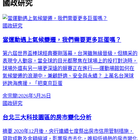
國政研究
國政研究
當運動遇上氣候變遷，我們需要更多巨蛋嗎？
第六屆世界盃棒球經典賽剛落幕，台灣雖無緣晉級，但精采的
表現令人動容。當全球的目光都聚焦在球場上的投打對決時，
球場外還有另一場更深遠的競賽正在進行──運動場館如何在
氣候變遷的浪潮中，兼顧舒適、安全與永續？ 上萬名台灣球
迷跨海應援，「把東京巨蛋
余宗龍
|
2026年5月26日
國政研究
台北三大科技園區的房市變化分析
摘要 2020年12月後，央行連續七度祭出房市信用管制措施，
貸款成數及金額縮減，影響房市去化，唯抑低過熱的房市變化