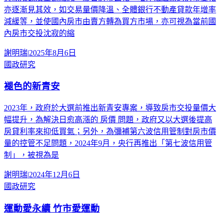
亦逐漸見其效，如交易量價降溫、全體銀行不動產貸款年增率
減緩等，並使國內房市由賣方轉為買方市場，亦可視為當前國
內房市交投沈寂的縮
謝明瑞
|
2025年8月6日
國政研究
褪色的新青安
2023年，政府於大選前推出新青安專案，導致房市交投量價大
幅提升，為解決日愈高漲的 房價 問題，政府又以大選後提高
房貸利率來抑低買氣；另外，為彌補第六波信用管制對房市價
量的控管不足問題，2024年9月，央行再推出「第七波信用管
制」，被視為是
謝明瑞
|
2024年12月6日
國政研究
運動愛永續 竹市愛運動