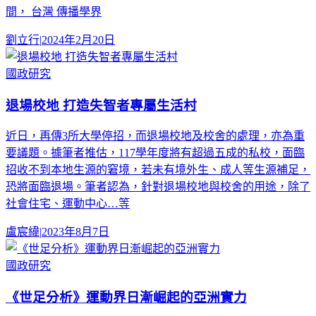
間， 台灣 傳播學界
劉立行
|
2024年2月20日
國政研究
退場校地 打造失智者專屬生活村
近日，再傳3所大學停招，而退場校地及校舍的處理，亦為重
要議題。據筆者推估，117學年度將有超過五成的私校，面臨
招收不到本地生源的窘境，若未有境外生、成人等生源補足，
恐將面臨退場。筆者認為，針對退場校地與校舍的用途，除了
社會住宅、運動中心…等
盧宸緯
|
2023年8月7日
國政研究
《世足分析》運動界日漸崛起的亞洲實力