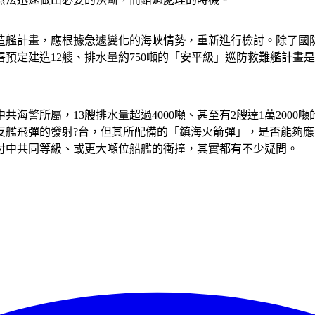
造艦計畫，應根據急遽變化的海峽情勢，重新進行檢討。除了國
預定建造12艘、排水量約750噸的「安平級」巡防救難艦計畫
警所屬，13艘排水量超過4000噸、甚至有2艘達1萬2000噸
反艦飛彈的發射?台，但其所配備的「鎮海火箭彈」，是否能夠
付中共同等級、或更大噸位船艦的衝撞，其實都有不少疑問。