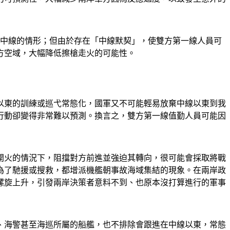
跨越中線的情形；但由於存在「中線默契」，使雙方第一線人員可
方空域，大幅降低擦槍走火的可能性。
以東的訓練或巡弋常態化，國軍又不可能輕易放棄中線以東到我
行動卻變得非常難以預測。換言之，雙方第一線值勤人員可能因
開火的情況下，阻擋對方前進並強迫其轉向，很可能會採取將戰
為了馳援或搜救，都增派機艦朝事故海域集結的現象。在兩岸政
螺旋上升，引發兩岸決策者意料不到、也原本沒打算進行的軍事
、海警甚至海巡所屬的船艦，也不排除會跟進在中線以東，常態