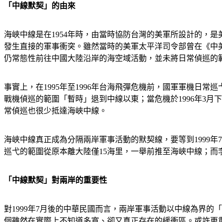
「中線默契」的由來
海峽中線是在1954年時，由當時協防台灣的美軍所設計的，
發生直接的軍事衝突。雖然當時的美軍太平洋司令部曾在《中
仍常態性前往中國大陸沿岸的海空域活動，並未將日常偵巡的
事實上，在1995年至1996年台海飛彈危機前，國軍軍機日
戰機偵巡的範圍「暫時」退到中線以東；當危機於1996年3
常偵巡也很少抵達海峽中線。
海峽中線真正成為分隔兩岸軍事活動的默契線，要等到1999
巡弋的範圍從原本離大陸僅15海里，一舉前推至海峽中線；
「中線默契」對兩岸的重要性
對1999年7月後的中華民國而言，兩岸軍事活動以中線為界
個雖然在實際上不知道多寬、卻又真正存在的緩衝區。或許更