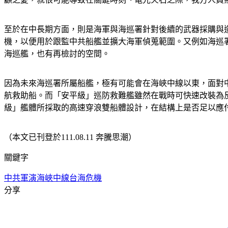
至於在中長期方面，則是海軍與海巡署針對後續的武器採購與
機，以便用於跟監中共船艦並擴大海軍偵蒐範圍。又例如海巡署
海巡艦，也有再檢討的空間。
因為未來海巡署所屬船艦，極有可能會在海峽中線以東，面對中共海
航救助船。而「安平級」巡防救難艦雖然在戰時可快速改裝為
級」艦體所採取的高速穿浪雙船體設計，在結構上是否足以應
（本文已刊登於111.08.11 奔騰思潮）
關鍵字
中共軍演
海峽中線
台海危機
分享