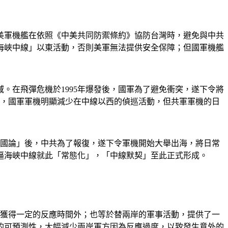
使美軍機艦在依照《中美共同防禦條約》協防台灣時，避免與中共
海峽中線」以東活動，否則美軍無法提供安全保障；但國軍機艦
域。在飛彈危機於1995年爆發後，國軍為了避免衝突，遂下令將
力，國軍軍機明顯減少在中線以西的偵巡活動，但共軍軍機的日
兩國論」後，中共為了報復，遂下令軍機開始大舉出海，將日常
逼海峽中線就此「常態化」，「中線默契」至此正式形成。
軍獲得一定的反應時間外；也等於替兩岸的軍事活動，提供了一
的可預測性，大幅減少兩岸軍方因為反應過度，以致發生意外的