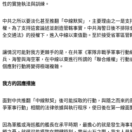
性的實施執法與訓練。
中共之所以要淡化甚至推翻「中線默契」，主要理由之一是支
權。為了支持這套論述並創造管轄事實，中共海警日後不排除
全交通法》的授權下，進入中線以東值勤。至於接受省軍區管
讓情況可能對我方更棘手的是，在共軍《軍隊非戰爭軍事行動
兵、海警與海空軍，在中線以東進行所謂的「聯合維權」行動
個應對行動將變得極端複雜。
我方的因應措施
面對中共推翻「中線默契」後可能採取的行動，與隨之而來的
爭軍事行動」相關的法律依據與執行程序，使日後在第一線面
因為軍艦或海巡艦的艦長在承平時期，最擔心的就是發生海事
顧之憂，就很可能導致在關鍵時刻、電光火石之際，我方人員