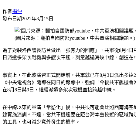
作者
揭仲
發布日期
2022年8月15日
(圖片來源：翻拍自國防部youtube，中共軍演相關議題。)
為了對裴洛西議長訪台做出「強有力的回應」，共軍從8月4日中
日派遣多架次戰機與多艘次軍艦，刻意越過海峽中線，創造在
事實上，在此波演習正式開始前，共軍就已在8月3日派出多達
《中央電視台》隨即在同日的報導中，強調「今後共軍艦機會常
在8月8日與9日，繼續派遣多架次戰機直接跨越中線。
在中線以東的軍演「常態化」後，中共很可能會比照西南海空
線實施演訓。不過，當共軍機艦要在距台灣本島較近的區域跨
的工具，也可減少意外發生的機率。