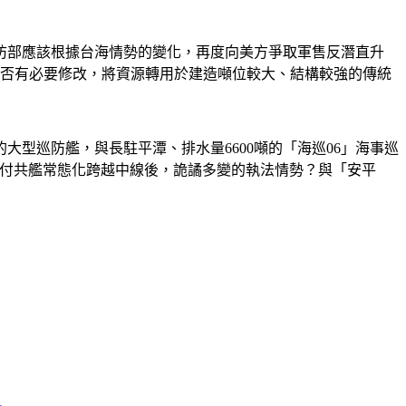
防部應該根據台海情勢的變化，再度向美方爭取軍售反潛直升
是否有必要修改，將資源轉用於建造噸位較大、結構較強的傳統
的大型巡防艦，與長駐平潭、排水量6600噸的「海巡06」海事巡
應付共艦常態化跨越中線後，詭譎多變的執法情勢？與「安平