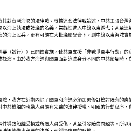
持其對台灣海峽的法律戰。根據這套法律戰論述，中共主張台灣
會以海上執法或護漁的名義，常態性進入中線以東巡弋；甚至連
轄的海上民兵，更有可能在大批漁船配合下，到中線以東海域實
綱要（試行）》已開始實施，使共軍支援「非戰爭軍事行動」的
或操演。由於我方海巡與國軍面對這些身分不同的中共船隻時，
風險，我方在近期內除了國軍和海巡必須加緊修訂檢討既有的應
對中共機艦的執勤人員能有完整的法律授權、明確的行動程序，
事件導致船艦受損或所屬人員受傷，甚至引發賠償問題等。所以
無法迅速做出必要的決斷，而錯過處理的時機。