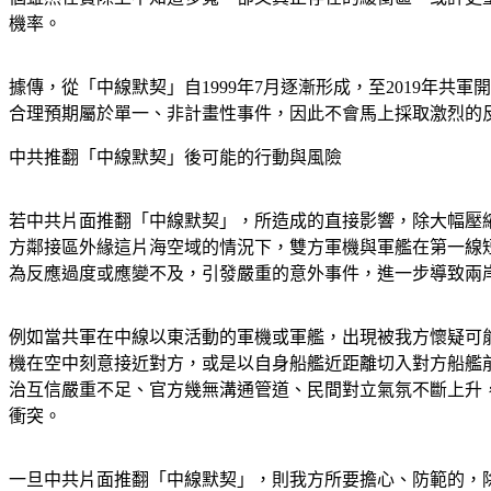
機率。
據傳，從「中線默契」自1999年7月逐漸形成，至2019年
合理預期屬於單一、非計畫性事件，因此不會馬上採取激烈的
中共推翻「中線默契」後可能的行動與風險
若中共片面推翻「中線默契」，所造成的直接影響，除大幅壓
方鄰接區外緣這片海空域的情況下，雙方軍機與軍艦在第一線
為反應過度或應變不及，引發嚴重的意外事件，進一步導致兩
例如當共軍在中線以東活動的軍機或軍艦，出現被我方懷疑可
機在空中刻意接近對方，或是以自身船艦近距離切入對方船艦
治互信嚴重不足、官方幾無溝通管道、民間對立氣氛不斷上升
衝突。
一旦中共片面推翻「中線默契」，則我方所要擔心、防範的，