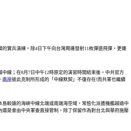
模的實兵演練。除4日下午向台灣周邊發射11枚彈道飛彈，更連
中線；在8月7日中午12時原定的演習時間結束後，中共官方
，
兩岸
彼此克制所形成的「中線默契」不復存在!而共軍也繼續
本島較遠的海峽中線北端或南端海空域，常態化派遣機艦越過中
內還是會由中央軍委直接管制，除了保留作為對台北與華府施壓