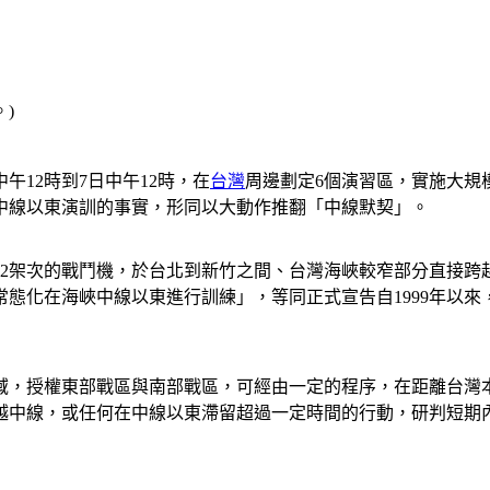
午12時到7日中午12時，在
台灣
周邊劃定6個演習區，實施大規
中線以東演訓的事實，形同以大動作推翻「中線默契」。
22架次的戰鬥機，於台北到新竹之間、台灣海峽較窄部分直接跨越
態化在海峽中線以東進行訓練」，等同正式宣告自1999年以來
域，授權東部戰區與南部戰區，可經由一定的程序，在距離台灣
越中線，或任何在中線以東滯留超過一定時間的行動，研判短期