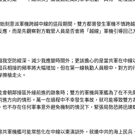
共軍開始刻意派軍機跨越中線的這段期間，雙方都曾發生軍機不慎
反應，而是先觀察對方戰管人員是否會將「越線」軍機引導回己
縮我空防縱深、減少我應變時間外；更該擔心的是當共軍在中線
短兵相接的頻率將大幅增加，但在第一線執勤人員眼中，對方的
岸擦槍走火。
能會朝鄰接區外緣前進的跡象時；雙方的軍機與軍艦為了在不先
前進方向的情形。萬一在過程中不幸發生事故，就可能導致雙方
，也不存在任何軍事意外避免機制的情況下，緊張局勢恐將迅速
除共軍機艦可能常態化在中線以東演訓外，就連中共的海上民兵