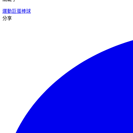
運動
巨蛋
棒球
分享