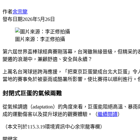
作者
余宗龍
發布日期
2026年5月26日
圖片來源：李正修拍攝
第六屆世界盃棒球經典賽剛落幕，台灣雖無緣晉級，但精采的
變遷的浪潮中，兼顧舒適、安全與永續？
上萬名台灣球迷跨海應援，「把東京巨蛋變成台北大巨蛋」令人
當地的賽事免於被豪雨或酷暑所影響，使比賽得以順利進行。
封閉式巨蛋的氣候兩難
從氣候調適（adaptation）的角度來看，巨蛋能阻絕高
成的運動傷害以及提升球迷的觀賽體驗。（
繼續閱讀
）
（本文刊於115.3.19環境資訊中心余宗龍專欄）
關鍵字