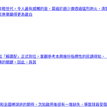
輕世代。令人最有感觸的是，莫過於趙少康透過猛烈炮火，清楚
民進黨顯得更為蒼白
和「賴蕭配」正式到位。客觀參考本周幾份指標性的民調得知，
勝的關鍵。因此，與其
人和全國棒球迷的期待，怎知啟用後卻有一堆缺失，導致球員受傷