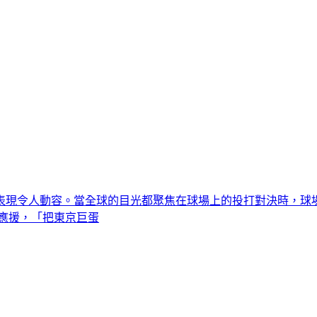
表現令人動容。當全球的目光都聚焦在球場上的投打對決時，球
應援，「把東京巨蛋