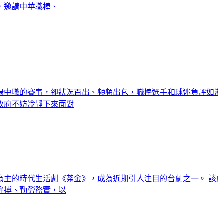
，邀請中華職棒、
場中職的賽事，卻狀況百出、頻頻出包，職棒選手和球迷負評如
政府不妨冷靜下來面對
為主的時代生活劇《茶金》，成為近期引人注目的台劇之一。 該
拚搏、勤勞務實，以