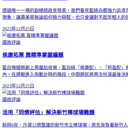
透過唯一一場的副總統政見發表，我們看見藍綠白都強力訴求年
現象，讓蕭美琴無論如何極力辯駁，也只會讓對不起年輕人的
2023年12月25日
國政評論
侯康拓票 靠精準掌握議題
藍白悔婚鬧劇上周尷尬收場，藍白綠「侯康配」、「柯盈配」
內。在選戰進入倒數計時的階段，中間選民將再次扮演最後決
2023年12月25日
國政評論
活用「同儕評估」解決新竹棒球場難題
耗時6年、斥資12億整建的新竹市立棒球場，原先背負著新竹