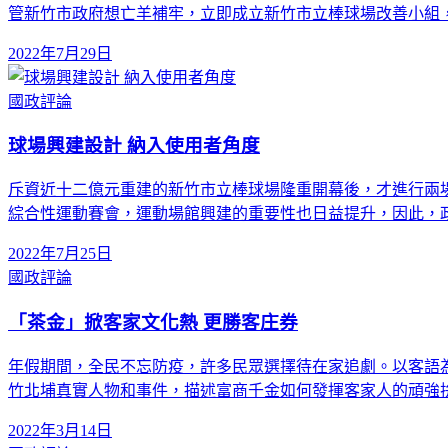
管新竹市政府想亡羊補牢，立即成立新竹市立棒球場改善小組
2022年7月29日
國政評論
球場興建設計 納入使用者角度
斥資近十二億元重建的新竹市立棒球場隆重開幕後，才進行兩
綜合性運動賽會，運動場館興建的重要性也日益提升，因此，
2022年7月25日
國政評論
「茶金」掀客家文化熱 更勝客庄券
年假期間，全民不忘防疫，許多民眾選擇待在家追劇。以客語
竹北埔真實人物和事件，描述富商千金如何發揮客家人的頑強
2022年3月14日