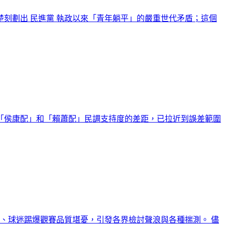
刻劃出 民進黨 執政以來「青年躺平」的嚴重世代矛盾；這個
「侯康配」和「賴蕭配」民調支持度的差距，已拉近到誤差範圍
、球迷踢爆觀賽品質堪憂，引發各界檢討聲浪與各種揣測。 儘