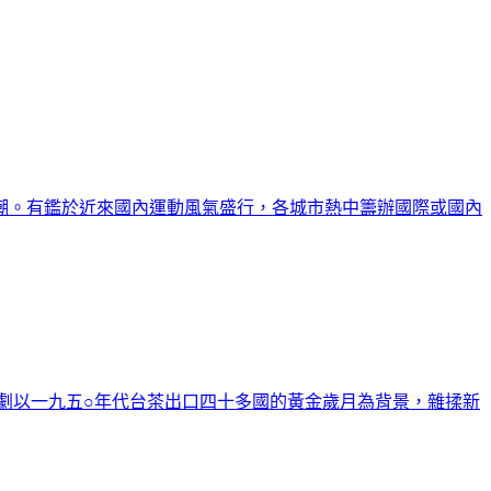
潮。有鑑於近來國內運動風氣盛行，各城市熱中籌辦國際或國內
劇以一九五○年代台茶出口四十多國的黃金歲月為背景，雜揉新