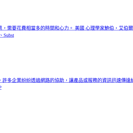
，需要花費相當多的時間和心力。 美國 心理學家鮑伯‧艾伯爾整
ubst
，許多企業紛紛透過網路的協助，讓產品或服務的資訊迅速傳達給
P