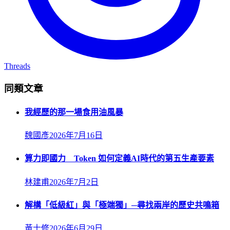
Threads
同類文章
我經歷的那一場食用油風暴
魏國彥
2026年7月16日
算力即國力 Token 如何定義AI時代的第五生產要素
林建甫
2026年7月2日
解構「低級紅」與「極端獨」─尋找兩岸的歷史共鳴箱
黃士修
2026年6月29日