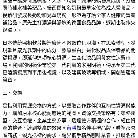
產品－護膚保濕噴霧，天然、均衡、純淨的礦物質成份，打造
隨時補水補美聖品。紐西蘭知名奶粉最早定位為成人營養品，
後續研發成長奶粉和兒童奶粉，形塑為守護全家人健康的營養
補給品。原先主打濃湯與湯塊的德國食品品牌，近期也製作火
鍋湯底。
日本傳統照相軟片製造廠因不敵數位化浪潮，在思索轉型下發
現軟片感光乳劑中的成分「膠原蛋白」是化妝品與保養品的關
鍵資源，即延伸這項核心資源，生產化妝品開發女性消費市
場。我國的明鏡企業從第一代創辦的家用明鏡，傳承至第三代
已陸續擴展到車用後視鏡、以及建築玻璃等領域，開創營運新
篇章。
三、交換
是指利用資源交換的方式，以獲取合作夥伴的互補性資源與能
力，增加原本核心能耐應用的範圍。資源交換策略有：策略聯
盟、交互授權、企業生態系等，透過雙方積極的合作、經由資
源的整合、達到雙贏的效果。
台灣
知名伴手禮品牌，看準都會
區商務、觀光送禮的需求，跨界攜手精品咖啡業者，推聯名禮