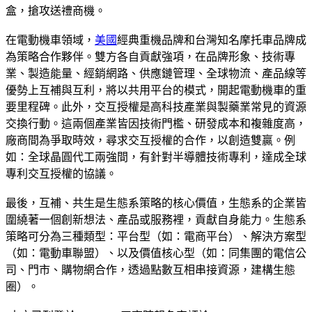
盒，搶攻送禮商機。
在電動機車領域，
美國
經典重機品牌和台灣知名摩托車品牌成
為策略合作夥伴。雙方各自貢獻強項，在品牌形象、技術專
業、製造能量、經銷網路、供應鏈管理、全球物流、產品線等
優勢上互補與互利，將以共用平台的模式，開起電動機車的重
要里程碑。此外，交互授權是高科技產業與製藥業常見的資源
交換行動。這兩個產業皆因技術門檻、研發成本和複雜度高，
廠商間為爭取時效，尋求交互授權的合作，以創造雙贏。例
如：全球晶圓代工兩強間，有針對半導體技術專利，達成全球
專利交互授權的協議。
最後，互補、共生是生態系策略的核心價值，生態系的企業皆
圍繞著一個創新想法、產品或服務裡，貢獻自身能力。生態系
策略可分為三種類型：平台型（如：電商平台）、解決方案型
（如：電動車聯盟）、以及價值核心型（如：同集團的電信公
司、門市、購物網合作，透過點數互相串接資源，建構生態
圈）。