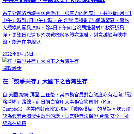
中共片面推翻「中線默契」所造成的挑戰
為了對裴洛西議長訪台做出「強有力的回應」，共軍從8月4日
中午12時到7日中午12時，在 台灣 周邊劃定6個演習區，實施
大規模的實兵演練。除4日下午向台灣周邊發射11枚彈道飛
彈，更連日派遣多架次戰機與多艘次軍艦，刻意越過海峽中
線，創造在中線以
2022年8月15日
國政評論
在「競爭共存」大國下之台灣生存
自 美國 總統 拜登 上任後，其事務官員對台態度亦有走向「戰
略清晰」路線。而日前白宮印太事務官坎貝爾（Kurt
Campbell）將美國對台政策拉回「戰略模糊」的基調。坎貝爾
認為假若台海發生戰爭的話，華盛頓無法保證 台灣 安全，並
認為在維持