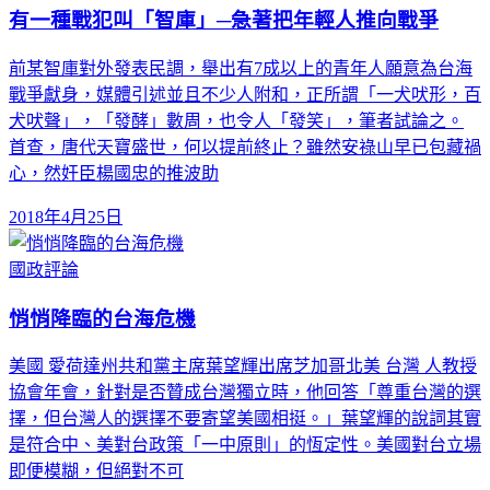
有一種戰犯叫「智庫」─急著把年輕人推向戰爭
前某智庫對外發表民調，舉出有7成以上的青年人願意為台海
戰爭獻身，媒體引述並且不少人附和，正所謂「一犬吠形，百
犬吠聲」，「發酵」數周，也令人「發笑」，筆者試論之。
首查，唐代天寶盛世，何以提前終止？雖然安祿山早已包藏禍
心，然奸臣楊國忠的推波助
2018年4月25日
國政評論
悄悄降臨的台海危機
美國 愛荷達州共和黨主席葉望輝出席芝加哥北美 台灣 人教授
協會年會，針對是否贊成台灣獨立時，他回答「尊重台灣的選
擇，但台灣人的選擇不要寄望美國相挺。」葉望輝的說詞其實
是符合中、美對台政策「一中原則」的恆定性。美國對台立場
即便模糊，但絕對不可