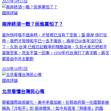
2021年5月11日
國政評論
兩岸終須一戰？民進黨怕了？
當你快呼吸不過來時，才發現已沒有了空氣；當 兩岸 快打仗
時，我們才發現和平已一去不復返。 兩岸已60多年沒打仗
了，久到 台灣 已經忘記戰爭的殘酷滋味，久到大家已把和平
當做空氣，完全不當一回事。1950年代台海打了兩次戰，兩次
都是由中共主動對
2020年10月5日
國政評論
北京看懂台灣民心嗎
隨著國際政局變化、美中矛盾加劇，在蔡政府第一任還算能被
稱為「冷和平」的 兩岸關係 ，如今有逐漸「熱衝突」的趨