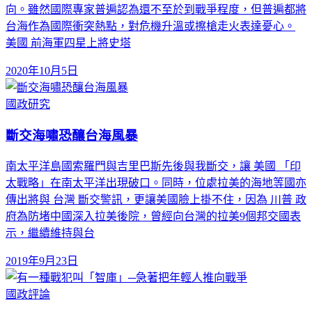
向。雖然國際專家普遍認為還不至於到戰爭程度，但普遍都將
台海作為國際衝突熱點，對危機升溫或擦槍走火表達憂心。
美國 前海軍四星上將史塔
2020年10月5日
國政研究
斷交海嘯恐釀台海風暴
南太平洋島國索羅門與吉里巴斯先後與我斷交，讓 美國 「印
太戰略」在南太平洋出現破口。同時，位處拉美的海地等國亦
傳出將與 台灣 斷交警訊，更讓美國臉上掛不住，因為 川普 政
府為防堵中國深入拉美後院，曾經向台灣的拉美9個邦交國表
示，繼續維持與台
2019年9月23日
國政評論