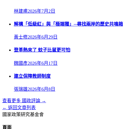
林建甫
2026年7月2日
解構「低級紅」與「極端獨」─尋找兩岸的歷史共鳴箱
黃士修
2026年6月29日
登革熱來了 蚊子比鼠更可怕
魏國彥
2026年6月17日
建立保障教師制度
張瑞雄
2026年6月8日
查看更多
國政評論
→
← 返回文章列表
國家政策研究基金會
頁面