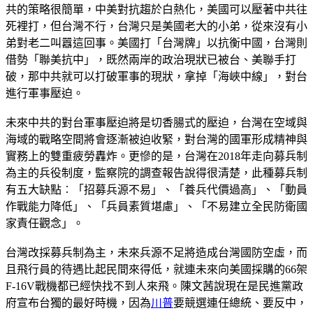
共的策略很簡單，中美對抗趨於白熱化，美國可以壓著中共往
死裡打，但台灣不行，台灣只是美國老大的小弟，從來沒有小
弟對老二叫囂這回事。美國打「台灣牌」以抗衡中國，台灣則
借勢「聯美抗中」，既然兩岸的政治現狀已被台、美聯手打
破，那中共就可以打破軍事的現狀，拿掉「海峽中線」，對台
進行軍事壓迫。
未來中共的對台軍事壓迫將是切香腸式的壓迫，台灣在空域與
海域的戰略空間將會逐漸被迫收緊，對台灣的國軍形成精神與
實務上的雙重疲勞轟炸。更慘的是，台灣在2018年走向募兵制
為主的兵役制度，監察院的調查報告說得很清楚，此種募兵制
有五大缺點︰「招募兵源不易」、「養兵代價過高」、「動員
作戰能力降低」、「兵員素質堪慮」、「不易建立全民防衛國
家責任觀念」。
台灣改採募兵制為主，未來兵源不足將造成台灣國防空虛，而
且飛行員的待遇比起民間來得低，就連未來向美國採購的66架
F-16V戰機都已經快找不到人來飛。陳文茜說現在是民進黨政
府宣布台獨的最好時機，因為
川普
要競選連任總統、要反中，