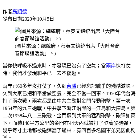
作者
高順德
發布日期
2020年10月5日
(圖片來源：總統府，蔡英文總統出席「大陸台商
春節聯誼活動」。)
當你快呼吸不過來時，才發現已沒有了空氣；當
兩岸
快打仗
時，我們才發現和平已一去不復返。
兩岸已60多年沒打仗了，久到
台灣
已經忘記戰爭的殘酷滋味，
久到大家已把和平當做空氣，完全不當一回事。1950年代台海
打了兩次戰，兩次都是由中共主動對金門發動砲擊，第一次
1954年的九三砲戰，中共拿下浙江沿岸的一江島和大陳島。第
二次1958年八二三砲戰，金門遭到共軍的猛烈砲擊，砲彈如雨
下，面積148平方公里的金門在44天內就被打了47萬發砲彈，
幾乎每寸土地都被砲彈翻了過來，有四百多名國軍弟兄因此殉
職。