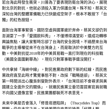
若台海此時發生衝突，川普為了要表現防衛台灣的決心，展現
對北京的對抗，他就必須投入軍力保護台灣。殊不知，蔡英文
深知台灣的整體軍備戰力已快變成空架子，根本不敢按下「台
獨」的紅色按鈕。
面對台海軍事緊張、國防空虛與國軍疲於奔命，蔡英文卻仍到
澎湖耍了一手「愛國飲料秀」，不僅博得滿堂彩，還成功轉移
輿論焦點，讓大家暫時忘卻了台海的安全困境。不過歷來台海
戰爭的主導權從來不在台灣身上，而是取決於中美雙方的互
動。中美對抗從2018年的中美貿易戰一直打到現在的科技戰
（美國全面圍剿華為），現在只剩軍事戰爭還沒開打。
中共拿掉「海峽中線」，對民進黨政府劃下新的紅線，而民進
黨政府直至此時才驚覺事態不對，改採「戰略退卻」，蔡英文
第一時間派出心腹吳釗燮對外表示，「台灣目前不會尋求與美
國建立全面外交的關係」，就連民進黨立委范雲提案官員就職
不向國父遺像宣誓，民進黨團都裝死不表意見。
未來中美是否會落入「修昔底德陷阱」（Thucydides Trap）而
開戰，仍在未定之天，不過美國向來善於操弄「代理人戰