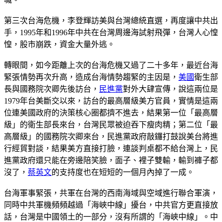
第三次台海危機，李登輝訪美與台灣總統直選，再度讓中共出
手，1995年和1996年中共在台灣周邊海試射飛彈，台灣人心惶
惶，股市崩跌，資金大量外逃。
轉眼間，如今距離上次的台海危機又過了二十多年，最近台海
緊張情勢再次升高，造成台海情勢趨緊的主因是，
美國
衛生部
長與國務院次卿先後訪台，
民進黨
對外大肆宣傳，說這兩位是
1979年台美斷交以來，訪台的最高層級美方官員，實情是這兩
位連美國政府的決策核心圈都擠不進去，結果第一位「最高層
級」的衛生部長來台，台灣民眾被迫吞下瘦肉精；第二位「最
高層級」的國務院次卿來台，民進黨政府敲鑼打鼓說美台將進
行經貿對談，結果美方直接打臉，連談判桌都不給台灣上，民
進黨政府還只能在旁邊陪笑臉，面子、裡子雙輸，輸到褲子都
沒了，
蔡英文
的支持度也在短短的一個月內掉了一成。
台海軍事緊張，共軍在台灣的西南海域與空域進行聯合軍演，
同時中共軍機頻頻越過「海峽中線」擾台，中共官方更直接放
話，台灣是中國領土的一部分，沒有所謂的「海峽中線」。中