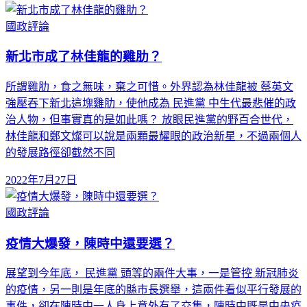
國政評論
新北市成了林佳龍的雞肋？
所謂雞肋，食之無味，棄之可惜。外界認為林佳龍被 蔡英文
強壓吞下新北這塊雞肋，使他成為 民進黨 中生代最悲催的政
治人物，但事實真的是如此嗎？ 放眼民進黨的野百合世代，
林佳龍和鄭文燦可以說是兩顆最耀眼的政治新星，不過兩個人
的發展路徑卻截然不同
2022年7月27日
國政評論
疫情大爆發，陳時中還要選？
展望到今年底， 民進黨 頭等的兩件大事，一是管控 新冠肺炎
的疫情，另一則是年底的縣市長選舉，這兩件看似平行發展的
事件，卻在陳時中一人身上意外有了交集，陳時中既是中央疫