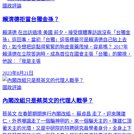
國政評論
賴清德拒當台獨金孫？
賴清德 在出訪過境 美國 前夕，接受媒體專訪說沒有「台獨金
孫」這回事，當初「台獨」這張標籤可是賴清德自己貼上去
的，如今想把這黏得緊緊的狗皮膏藥甩掉，容易嗎？ 2017年
賴清德在立院答詢時，成為首位在國會主張「台獨」的閣揆，
他說︰「我是主張
2023年8月21日
國政評論
內閣改組只是蔡英文的代理人戰爭？
蔡英文 在春節期間進行內閣改組， 蘇貞昌 走了，迎來陳建
仁，外界嘲諷走了一個騙神明的，來一個騙天主的。陳建仁頂
著天主的光環，又是中研院的特聘研究員學者身分，全身上下