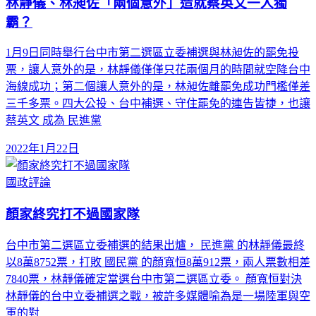
林靜儀、林昶佐「兩個意外」造就蔡英文一人獨
霸？
1月9日同時舉行台中市第二選區立委補選與林昶佐的罷免投
票，讓人意外的是，林靜儀僅僅只花兩個月的時間就空降台中
海線成功；第二個讓人意外的是，林昶佐離罷免成功門檻僅差
三千多票。四大公投、台中補選、守住罷免的連告皆捷，也讓
蔡英文 成為 民進黨
2022年1月22日
國政評論
顏家終究打不過國家隊
台中市第二選區立委補選的結果出爐， 民進黨 的林靜儀最終
以8萬8752票，打敗 國民黨 的顏寬恒8萬912票，兩人票數相差
7840票，林靜儀確定當選台中市第二選區立委。 顏寬恒對決
林靜儀的台中立委補選之戰，被許多媒體喻為是一場陸軍與空
軍的對