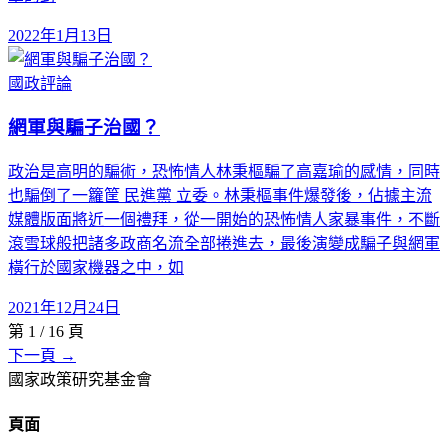
2022年1月13日
國政評論
網軍與騙子治國？
政治是高明的騙術，恐怖情人林秉樞騙了高嘉瑜的感情，同時
也騙倒了一籮筐 民進黨 立委。林秉樞事件爆發後，佔據主流
媒體版面將近一個禮拜，從一開始的恐怖情人家暴事件，不斷
滾雪球般把諸多政商名流全部捲進去，最後演變成騙子與網軍
橫行於國家機器之中，如
2021年12月24日
第
1
/
16
頁
下一頁 →
國家政策研究基金會
頁面