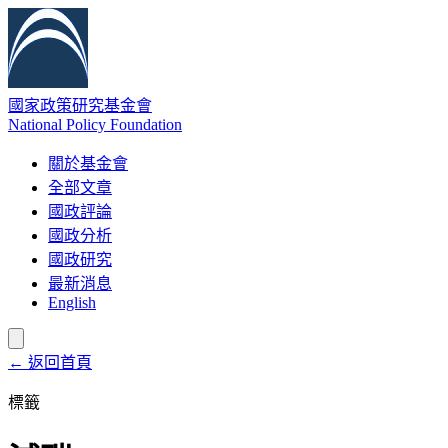
國家政策研究基金會
National Policy Foundation
關於基金會
全部文章
國政評論
國政分析
國政研究
最新消息
English
← 返回首頁
標籤