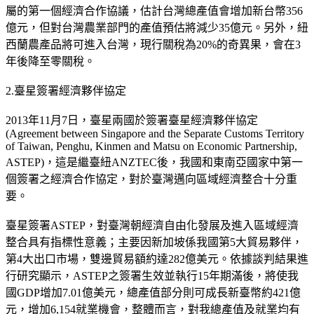
屬的第一個經濟合作協議，估計台灣總產值會增加新台幣356
億元，但對台灣農業部門的產值預估將減少35億元。另外，紐
西蘭農產品將可進入台灣，現行關稅為20%的奇異果，會在3
年後降至零關稅。
2.臺星簽署經濟夥伴協定
2013年11月7日，臺星兩國於簽署臺星經濟夥伴協定
(Agreement between Singapore and the Separate Customs Territory
of Taiwan, Penghu, Kinmen and Matsu on Economic Partnership,
ASTEP)，這是繼臺紐ANZTEC後，我國和東南亞國家中第一
個簽署之經濟合作協定，對於臺灣邁向區域經濟整合十分重
要。
臺星簽署ASTEP，對臺灣朝經濟自由化發展及進入區域經濟
整合具有指標性意義；主要因新加坡係我國第5大貿易夥伴，
第4大出口市場，雙邊貿易額約達282億美元。依據談判結果進
行研究顯示，ASTEP之簽署生效並執行15年期滿後，將使我
國GDP增加7.01億美元，總產值部分則可成長新臺幣約421億
元，增加6,154就業機會，整體而言，對我總產值及就業均有