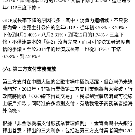
2.31%，降到同年12月的1.74%，大幅下修了0.57%，這也是今
年GDP三度下修。
GDP成長率下降的原因很多，其中，消費力道縮減，不只影
響內需，也讓主計公佈的全年GDP，從年初3.53%、3.59%，
下修到4月2.40%，八月2.31%，到現12月的1.74%，三度下
修，不僅連最本的「保2」沒有完成，而且引發決策者過度自
信的爭議。至於2014年的經濟成長率，也從3.37%，下修
0.78%，到2.59%。
(
六
).
第三方支付業務開放
第三方支付在中國大陸的金融市場中極為活躍，但台灣仍未適
時開放，2013年，非銀行業做第三方支付業務將有大突破，行
政院將開放「O2O線下實質交易」，民眾到實體店消費可從線
上帳戶扣款；同時准許多幣別支付，有助我電子商務業者搶海
外商機。
根據「非金融機構支付服務業管理條例」，金管會與中央銀行
釋出善意，釋出的三大利多，包括准第三方支付業者開辦O2O