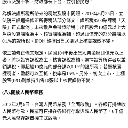
股市交投不彰，財政部長下台，並引發民怨。
為解決證所稅所帶來的稅賦及股市問題，2013年6月25日，立
法院三讀通過修正所得稅法部分條文，證所稅8500點課稅「天
險」正式取消；未來散戶免徵證所稅；出售股票10億元以上大
戶採設算課稅為主、核實課稅為輔，超過10億元的部分將課以
0.1%的證所稅。IPO則維持出售10張以上核實課徵不變。
依三讀修正條文規定，民國104年後出售股票金額10億元以上
者，將採設算課稅為主、核實課稅為輔。選擇設算所得者以差
額課稅，即超過10億元的部分課以0.1%的證所稅；若選核實
課稅者，盈虧可以互抵，稅率是15%。另外，初次上市、上櫃
股票(IPO)則維持出售10張以上核實課徵不變。
(
八
).
開放人民幣業務
2013年2月6日，台灣人民幣業務「全面啟動」。各銀行掛牌收
人民幣存款，民眾可直接在各銀行存取與匯人民幣了，6千億
元人民幣存款商機正式啟動。