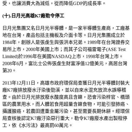
受，也讓消費大為減低，從而降低GDP的成長率。
(
十
).
日月光高雄
K7
廠勒令停工
日月光集團又名日月光半導體，是一家半導體生產商，工廠基
地在台灣，產品包括主機板及介面卡等。日月光集團成立於
1984年，創辦人是張虔生與張洪本兄弟。1989年在台灣證券交
易所上市，2000年美國上市；而其子公司福雷電子(ASE Test
Limited)於1996年在美國NASDAQ上市，1998年台灣上市。
2008年6月，富比士公佈張虔生財富淨值12億美元，高居台灣
第20。
2013年12月11日，高雄市政府環保局查獲日月光半導體封裝大
廠K7廠排放廢水汙染後勁溪，並以自來水混充放流水誤導稽
查。由於日月光排放廢水酸度高且含鎳，恐會污染梓官、橋頭
區的農業用水，而人體若食用超量含鎳食物，可能引發肺癌、
攝護腺癌，若農田遭重金屬污染，甚至需要長期休耕。經環保
局查核後認定K7廠汙染惡行重大，勒令K7廠廢水產出製程停
工，依《水污法》最高罰60萬元。