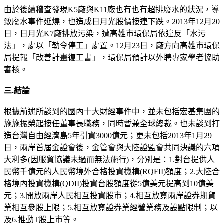
由於後續稽查發現K5廠與K11廠也有也有超排廢水的狀況，導
致廢水事件延燒，也造成日月光股價接連下跌。2013年12月20
日，日月光K7廠排放污染，遭高雄市環保局依違反「水污
法」，處以「勒令停工」處置。12月23日，廠方向高雄市環保
局提報「改善計畫復工書」，環保局預計以外聘專家學者協助
審核。
三
.
結論
根據前述所談到的國內十大財經事件中，並未包括宏基集團的
施施振榮起接任董事長職務，同時暫兼全球總裁。也未談到打
造台灣自由經濟島5年引資3000億元；更未包括2013年1月29
日，兩岸首屆金證會後，金管會與大陸證監會共同決議的六項
大利多(因服貿協議未過而無法施行)，分別是：1.對台提供人
民幣千億元的人民幣境外合格投資機構(RQFII)額度；2.大陸合
格境內投資機構(QDII)投資台股額度從5億美元提高到10億美
元；3.開放兩岸人民相互投資股市；4.相互放寬兩岸證券期貨
業相互參股上限；5.相互放寬證券業經營業務及設點限制；以
及6.推動T股上市等。