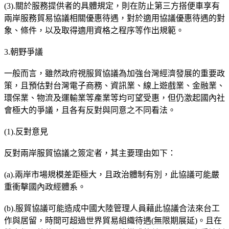
(3).關於服務提供者的具體規定，則在防止第三方搭便車享有
兩岸服務貿易協議相關優惠待遇，對於適用協議優惠待遇的對
象、條件，以及取得適用資格之程序等作出規範。
3.朝野爭議
一般而言，雖然政府視服貿協議為加強台灣經濟發展的重要政
策，且預估對台灣電子商務、資訊業、線上遊戲業、金融業、
環保業、物流及運輸業等產業等均可望受惠，但仍激起國內社
會極大的爭議，且各有反對與同意之不同看法。
(1).反對意見
反對兩岸服貿協議之簽定者，其主要理由如下：
(a).兩岸市場規模差距極大，且政治體制有別，此協議可能嚴
重衝擊國內政經體系。
(b).服貿協議可能造成中國大陸管理人員藉此協議合法來台工
作與居留，時間可超過世界貿易組織待遇(無限期展延)。且在