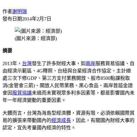
作者
謝明瑞
發布日期
2014年2月7日
(圖片來源：經濟部)
摘要
2013年，
台灣
發生了許多財經大事，如
兩岸
服務貿易協議、自
由經濟示範區、4G釋照、台紐與台星經濟合作協定、主計總
處三次下修GDP、第三方支付業務開放、股市8500點課稅取
消(金管會三箭)、開放人民幣業務、黑心食品、兩岸首屆金證
會因
服貿協議
未過而未實現眾多利多因素等，都是影響國內未
年一年經濟變動的重要因素。
大體而言，台灣為海島型經濟體，資源有限，必須依賴國際貿
易的擴張來帶動國內的
經濟成長
，因此，有關國內財經大事的
認定，宜先考量國內經濟的特性。