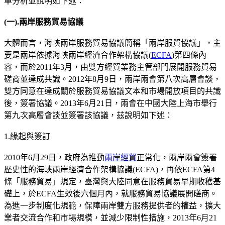
單分析並說明如下述：
(
一
).
兩岸服務貿易協議
大體而言，海峽兩岸服務貿易協議簡稱「兩岸服貿協議」，主
要是兩岸依據海峽兩岸經濟合作架構協議(
ECFA
)第四條內
容，而於2011年3月，由雙方經貿業務主管部門展開服務貿易
磋商並達成共識。2012年8月9日，兩岸兩會第八次高層會談，
雙方同意在達成關於服務貿易協議文本和市場開放項目的共識
後，簽署協議。2013年6月21日，兩會在中國大陸上海市舉行
第九次高層會談並簽署該協議，茲說明如下述：
1.緣起與簽訂
2010年6月29日，政府為推動
兩岸經貿
正常化，兩岸兩會簽署
歷史性的海峽兩岸經濟合作架構協議(ECFA)，再依ECFA第4
條「服務貿易」規定，臺灣與大陸同意在服務貿易早期收穫基
礎上，於ECFA生效後六個月內，就服務貿易協議展開磋商。
為進一步制度化規範，保障兩岸雙方服務提供者的權益，擴大
業者交流合作和市場規模，並減少限制性措施，2013年6月21