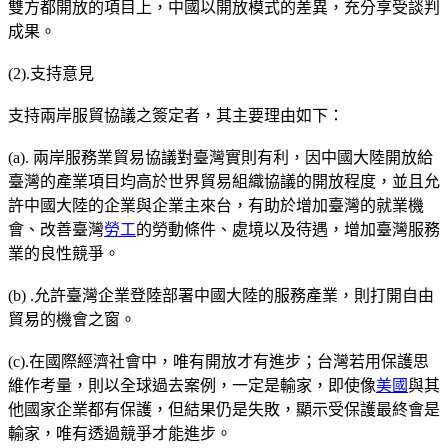
雙方都開放的項目上，中國以開放模式的差異，充分享受談判
成果。
(2).支持意見
支持兩岸服貿協議之簽定者，其主要理由如下：
(a). 兩岸服務業貿易協議對臺灣實則有利，因中國大陸開放給
臺灣的產業項目均高於世界貿易組織協議的開放程度，並且允
許中國大陸的企業與企業主來台，有助於增加臺灣的就業機
會、改善臺灣
勞工
的勞動條件、處境以及待遇，增加臺灣服務
業的良性競爭。
(b) .允許臺灣企業登陸部署中國大陸的服務產業，則打開自由
貿易的機會之窗。
(c).在國際經濟社會中，唯有開放才有進步；台灣若用保護思
維作考量，則以全球過去案例，一定是輸家，即使像
美國
與其
他國家企業都有保護，但結果仍是失敗，顯示受保護最終會是
輸家，唯有透過競爭才能進步。