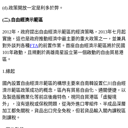
(d).政策開放一定是利多於弊。
(
二
).
自由經濟示範區
2012年，政府提出自由經濟示範區的經濟策略，2013年七月起
實施，這也是政府推動經濟中最主要的重大政策之一，並兼具
對外談判各種
FTA
的前置作業。首座自由經濟示範區將於民國
101年啟動，且規劃於高雄南星設立第一個啟動的自由貿易港
區。
1.縁起
國內設置自由經濟示範區的構想主要來自南韓設置仁川自由經
濟示範區政策成功的概念，區內有貿易自由化、通關便捷，以
及製造服務業化等前店後廠特色，視同自貿港區「虛擬境
外」，沒有退稅或保稅問題，從海外進口零組件、半成品深層
加工都免關稅，貨品出口完全免稅，但若貨品輸入關內課稅區
則課稅。