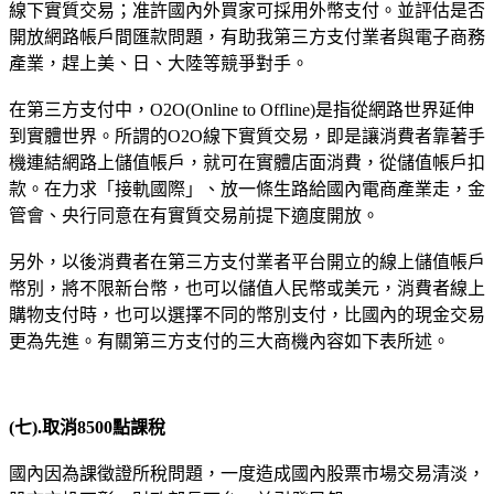
線下實質交易；准許國內外買家可採用外幣支付。並評估是否
開放網路帳戶間匯款問題，有助我第三方支付業者與電子商務
產業，趕上美、日、大陸等競爭對手。
在第三方支付中，O2O(Online to Offline)是指從網路世界延伸
到實體世界。所謂的O2O線下實質交易，即是讓消費者靠著手
機連結網路上儲值帳戶，就可在實體店面消費，從儲值帳戶扣
款。在力求「接軌國際」、放一條生路給國內電商產業走，金
管會、央行同意在有實質交易前提下適度開放。
另外，以後消費者在第三方支付業者平台開立的線上儲值帳戶
幣別，將不限新台幣，也可以儲值人民幣或美元，消費者線上
購物支付時，也可以選擇不同的幣別支付，比國內的現金交易
更為先進。有關第三方支付的三大商機內容如下表所述。
(
七
).
取消
8500
點課稅
國內因為課徵證所稅問題，一度造成國內股票市場交易清淡，