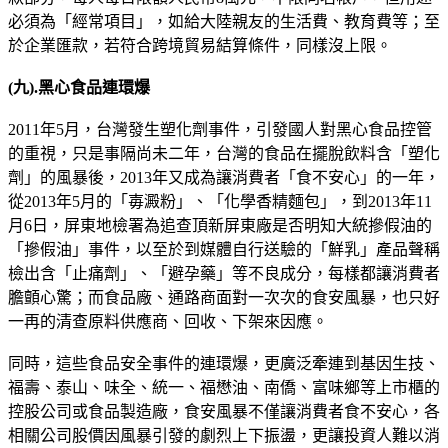
必須為「經常項目」，如給大陸親友的生活費、教育費等；至
於企業匯款，若符合跨境貿易結算條件，同樣沒上限。
(
九
).
黑心食品連環爆
2011年5月，台灣發生塑化劑事件，引發國人對黑心食品控管
的重視，只是事隔尚未二年，台灣的食品在擺脫飲料含「塑化
劑」的風暴後，2013年又成為讓消費者「食不安心」的一年，
從2013年5月的「毐澱粉」、「化學香精麵包」，到2013年11
月6日，屏東地檢署為追查頂新屏東廠是否明知大統摻假油的
「摻假油」事件，以至於到媒體自行送驗的「鮮乳」產品聲稱
檢出含「止痛劑」、「避孕藥」等不良成分，每樣都讓消費者
膽顫心驚；而食品廠、通路商面對一次次的食安風暴，也只好
一再的清查原料供應商、回收、下架來因應。
同時，這些食品安全事件的連環爆，更廣泛牽連到基因生技、
福壽、泰山、味全、統一、福懋油、南僑、富味鄉等上市櫃的
控股公司或食品製造廠，食安風暴不僅讓消費者食不安心，各
相關公司股價因風暴引發的劇烈上下振盪，更讓投資人難以消