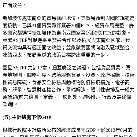
正面效益。
新加坡位處東南亞的貿易樞紐地位，其貿易體制與國際規範高
度接軌，已與31個貿易夥伴簽署20個FTA，經貿布局完整，許
多國家都選擇新加坡作為東南亞國家第1個洽簽FTA的對象。
簽署ASTEP對促進臺星雙邊合作以及拓展與東南亞國家之經
貿交流均具有極正面之效益；並象徵我國朝向融入區域整合、
連結亞太、布局全球的政策目標跨出重要的一步。
臺星ASTEP共計17章，涵蓋廣泛之議題，包括貨品貿易、原
產地規則、關務程序、跨境服務貿易、投資、政府採購、技術
性貿易障礙、食品安全檢驗與動植物防疫檢疫措施、電子商
務、競爭、智慧財產權合作、爭端解決、體制性安排及一般共
通議題(前言總則、定義、一般例外、透明化、行政及最終條
款)等。
(
五
).
主計總處下修
GDP
根據行政院主計處所公布的經濟成長率GDP，從2013年8月的