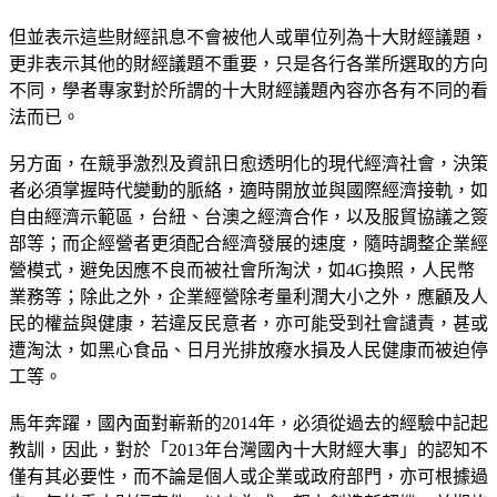
但並表示這些財經訊息不會被他人或單位列為十大財經議題，
更非表示其他的財經議題不重要，只是各行各業所選取的方向
不同，學者專家對於所謂的十大財經議題內容亦各有不同的看
法而已。
另方面，在競爭激烈及資訊日愈透明化的現代經濟社會，決策
者必須掌握時代變動的脈絡，適時開放並與國際經濟接軌，如
自由經濟示範區，台紐、台澳之經濟合作，以及服貿協議之簽
部等；而企經營者更須配合經濟發展的速度，隨時調整企業經
營模式，避免因應不良而被社會所淘汱，如4G換照，人民幣
業務等；除此之外，企業經營除考量利潤大小之外，應顧及人
民的權益與健康，若違反民意者，亦可能受到社會讉責，甚或
遭淘汰，如黑心食品、日月光排放癈水損及人民健康而被迫停
工等。
馬年奔躍，國內面對嶄新的2014年，必須從過去的經驗中記起
教訓，因此，對於「2013年台灣國內十大財經大事」的認知不
僅有其必要性，而不論是個人或企業或政府部門，亦可根據過