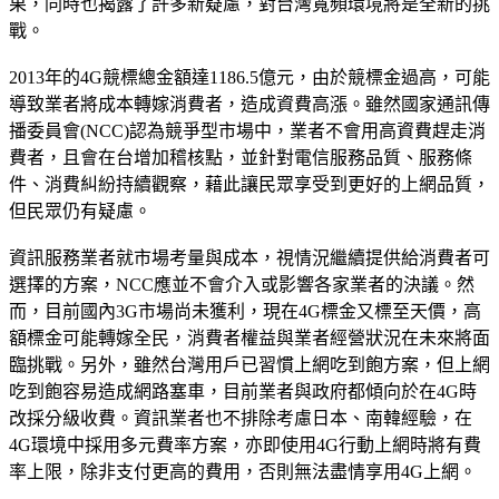
果，同時也揭露了許多新疑慮，對台灣寬頻環境將是全新的挑
戰。
2013年的4G競標總金額達1186.5億元，由於競標金過高，可能
導致業者將成本轉嫁消費者，造成資費高漲。雖然國家通訊傳
播委員會(NCC)認為競爭型市場中，業者不會用高資費趕走消
費者，且會在台增加稽核點，並針對電信服務品質、服務條
件、消費糾紛持續觀察，藉此讓民眾享受到更好的上網品質，
但民眾仍有疑慮。
資訊服務業者就市場考量與成本，視情況繼續提供給消費者可
選擇的方案，NCC應並不會介入或影響各家業者的決議。然
而，目前國內3G市場尚未獲利，現在4G標金又標至天價，高
額標金可能轉嫁全民，消費者權益與業者經營狀況在未來將面
臨挑戰。另外，雖然台灣用戶已習慣上網吃到飽方案，但上網
吃到飽容易造成網路塞車，目前業者與政府都傾向於在4G時
改採分級收費。資訊業者也不排除考慮日本、南韓經驗，在
4G環境中採用多元費率方案，亦即使用4G行動上網時將有費
率上限，除非支付更高的費用，否則無法盡情享用4G上網。