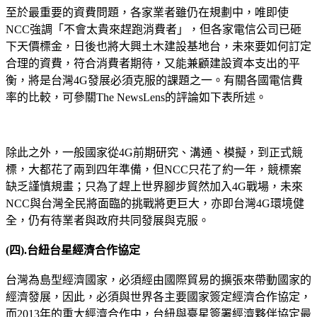
至於最重要的資費問題，各家業者雖仍在規劃中，唯即使
NCC強調「不會太貴來趕跑消費者」，但各家電信公司已砸
下天價標金，日後也將大興土木建設基地台，未來要如何訂定
合理的資費，符合消費者期待，又能兼顧建設資本支出的平
衡，將是台灣4G發展必須克服的課題之一。有關各國電信費
率的比較，可參關The NewsLens的評論如下表所述。
除此之外，一般國家從4G前期研究、溝通、模擬，到正式競
標，大都花了兩到四年準備，但NCC只花了約一年，競標案
缺乏謹慎規畫；只為了趕上世界腳步貿然加入4G戰場，未來
NCC與台灣全民將面臨的挑戰將更巨大，亦即台灣4G環境健
全，仍有待業者與政府共同發展與克服。
(
四
).
台紐台星經濟合作協定
台灣為島型經濟國家，必須經由國際貿易的擴張來帶動國家的
經濟發展，因此，必須與世界各主要國家簽定經濟合作協定，
而2013年的重大經濟合作中，台紐與臺星簽署經濟夥伴協定最