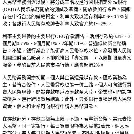
人民幣業務開迟以後，將分成三階段進行國銀指定外匯銀行
(DBU)人民幣業務開放的測試及準備，開放參加行帳戶。國銀
存在中行台北的鋪底資金，利率大致以活存利率0.6～0.7％計
收；各銀行人民幣存款牌告利率大致會介於1～2％，
利率主要是參酌主要銀行OBU存款牌告，活期存款約0.3%、3
個月期0.75%、6個月期1%、2年期1.1%，普遍低於新台幣牌
告。不過，銀行業為了能衝高人民幣存款水位，為發展人民幣
相關理財商品暖身，不排除推出「專案價」，以限期限量專案
吸金，參酌目前人民幣市場行情，應會超過2%。
人民幣業務開辦初期，個人與企業還是以存款、匯款業務為
主，若符合條件，人民幣貸款也能一併上路。個人可向銀行買
賣人民幣現鈔、開設存款帳戶及匯款至大陸，企業也可開設存
款帳戶、進行跨境貿易結算；此外，只要銀行累積足夠人民幣
資金，個人和企業可向銀行申請人民幣貸款。
在存款部分，存款金額無上限；不過，若拿新台幣、美元去換
人民幣，同一家銀行，每日買賣限額為人民幣2萬元。個人匯
款部分，每人每日限額人民幣8萬元，不限同名帳戶，但用途